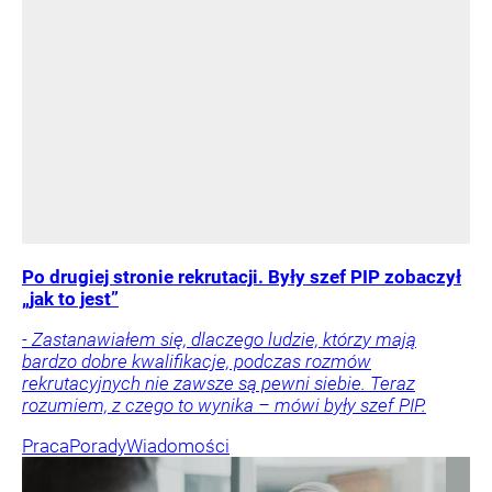
Po drugiej stronie rekrutacji. Były szef PIP zobaczył
„jak to jest”
- Zastanawiałem się, dlaczego ludzie, którzy mają
bardzo dobre kwalifikacje, podczas rozmów
rekrutacyjnych nie zawsze są pewni siebie. Teraz
rozumiem, z czego to wynika – mówi były szef PIP.
Praca
Porady
Wiadomości