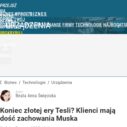
PRZEJDŹ
NA
BIZNES WPROST
STRONĘ
OPINIE
TWÓJ
GŁÓWNĄ
URZĄDZENIA
PORTFEL
GOSPODARKA
FINANSE
FIRMY
TECHNOLOGIE
NAJBOGATSI
WPROST.PL
UBSKRYBUJ
ZALOGUJ
MENU
Biznes
/
Technologie
/
Urządzenia
Autor:
Beata Anna Święcicka
Koniec złotej ery Tesli? Klienci mają
dość zachowania Muska