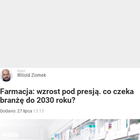
Autor:
Witold Ziomek
Farmacja: wzrost pod presją. co czeka
branżę do 2030 roku?
Dodano:
27
lipca
13:15