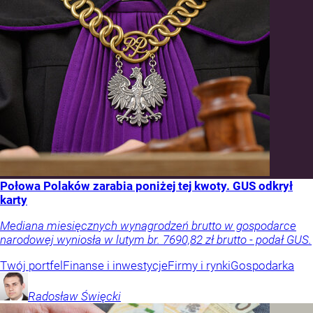
Połowa Polaków zarabia poniżej tej kwoty. GUS odkrył
karty
Mediana miesięcznych wynagrodzeń brutto w gospodarce
narodowej wyniosła w lutym br. 7690,82 zł brutto - podał GUS.
Twój portfel
Finanse i inwestycje
Firmy i rynki
Gospodarka
Radosław
Święcki