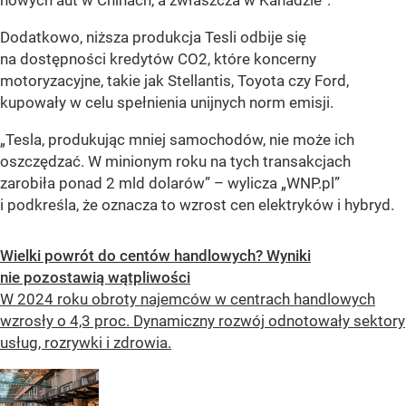
Dodatkowo, niższa produkcja Tesli odbije się
na dostępności kredytów CO2, które koncerny
motoryzacyjne, takie jak Stellantis, Toyota czy Ford,
kupowały w celu spełnienia unijnych norm emisji.
„Tesla, produkując mniej samochodów, nie może ich
oszczędzać. W minionym roku na tych transakcjach
zarobiła ponad 2 mld dolarów” – wylicza „WNP.pl”
i podkreśla, że oznacza to wzrost cen elektryków i hybryd.
Wielki powrót do centów handlowych? Wyniki
nie pozostawią wątpliwości
W 2024 roku obroty najemców w centrach handlowych
wzrosły o 4,3 proc. Dynamiczny rozwój odnotowały sektory
usług, rozrywki i zdrowia.