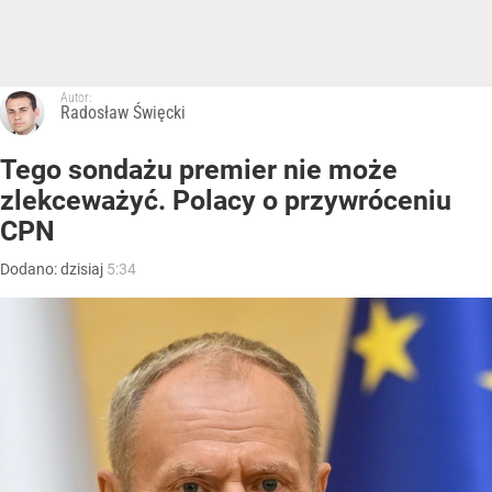
Autor:
Radosław Święcki
Tego sondażu premier nie może
zlekceważyć. Polacy o przywróceniu
CPN
Dodano:
dzisiaj
5:34