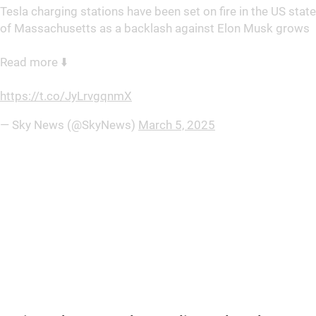
Tesla charging stations have been set on fire in the US state
of Massachusetts as a backlash against Elon Musk grows
Read more ⬇️
https://t.co/JyLrvgqnmX
— Sky News (@SkyNews)
March 5, 2025