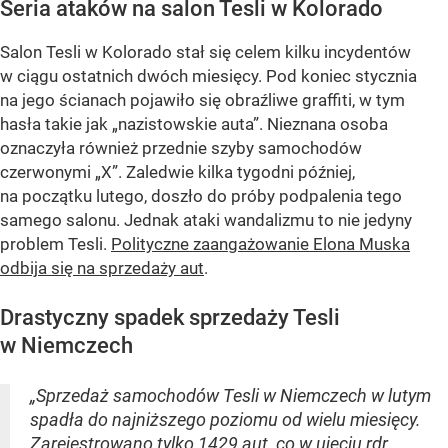
Seria ataków na salon Tesli w Kolorado
Salon Tesli w Kolorado stał się celem kilku incydentów
w ciągu ostatnich dwóch miesięcy. Pod koniec stycznia
na jego ścianach pojawiło się obraźliwe graffiti, w tym
hasła takie jak „nazistowskie auta”. Nieznana osoba
oznaczyła również przednie szyby samochodów
czerwonymi „X”. Zaledwie kilka tygodni później,
na początku lutego, doszło do próby podpalenia tego
samego salonu. Jednak ataki wandalizmu to nie jedyny
problem Tesli.
Polityczne zaangażowanie Elona Muska
odbija się na sprzedaży aut
.
Drastyczny spadek sprzedaży Tesli
w Niemczech
„Sprzedaż samochodów Tesli w Niemczech w lutym
spadła do najniższego poziomu od wielu miesięcy.
Zarejestrowano tylko 1429 aut, co w ujęciu rdr