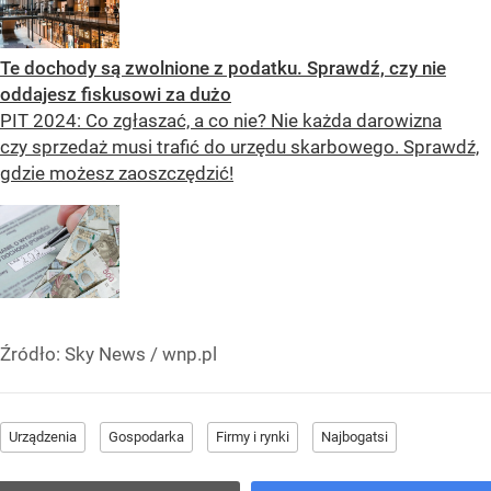
Te dochody są zwolnione z podatku. Sprawdź, czy nie
oddajesz fiskusowi za dużo
PIT 2024: Co zgłaszać, a co nie? Nie każda darowizna
czy sprzedaż musi trafić do urzędu skarbowego. Sprawdź,
gdzie możesz zaoszczędzić!
Źródło:
Sky News / wnp.pl
Urządzenia
Gospodarka
Firmy i rynki
Najbogatsi