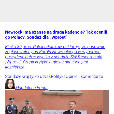
Nawrocki ma szansę na drugą kadencję? Tak ocenili
go Polacy. Sondaż dla „Wprost”
Blisko 39 proc. Polek i Polaków deklaruje, że ponownie
zagłosowałoby na Karola Nawrockiego w wyborach
prezydenckich – wynika z sondażu SW Research dla
„Wprost”. Grupa krytyków głowy państwa jest
liczniejsza.
Sondaże
Kraj
Tylko u Nas
Polityka
Opinie i komentarze
Magdalena
Frindt