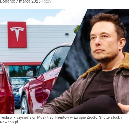
Dodano:
7
marca
2025
15:29
Tesla w kryzysie? Elon Musk traci klientów w Europie
Źródło:
Shutterstock
/
Newspix.pl