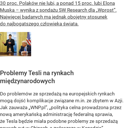
30 proc. Polaków nie lubi, a ponad 15 proc. lubi Elona
Muska – wynika z sondażu SW Research dla „Wprost”.
Najwięcej badanych ma jednak obojętny stosunek
do najbogatszego człowieka świata.
Problemy Tesli na rynkach
międzynarodowych
Do problemów ze sprzedażą na europejskich rynkach
mogą dojść komplikacje związane m.in. ze zbytem w Azji.
Jak zauważa „WNP.pl”, „polityka celna prowadzona przez
nową amerykańską administrację federalną sprawia,
że Tesla będzie miała podobne problemy ze sprzedażą
nowych aut w Chinach, a zwłaszcza w Kanadzie”.