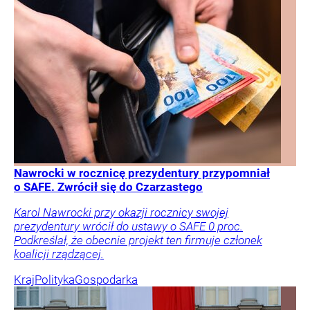
Nawrocki w rocznicę prezydentury przypomniał
o SAFE. Zwrócił się do Czarzastego
Karol Nawrocki przy okazji rocznicy swojej
prezydentury wrócił do ustawy o SAFE 0 proc.
Podkreślał, że obecnie projekt ten firmuje członek
koalicji rządzącej.
Kraj
Polityka
Gospodarka