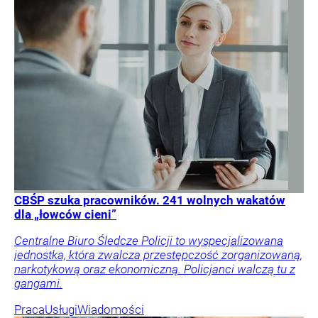
CBŚP szuka pracowników. 241 wolnych wakatów
dla „łowców cieni”
Centralne Biuro Śledcze Policji to wyspecjalizowana
jednostka, która zwalcza przestępczość zorganizowaną,
narkotykową oraz ekonomiczną. Policjanci walczą tu z
gangami.
Praca
Usługi
Wiadomości