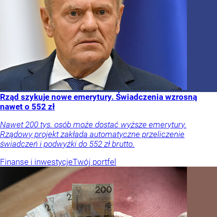
Rząd szykuje nowe emerytury. Świadczenia wzrosną
nawet o 552 zł
Nawet 200 tys. osób może dostać wyższe emerytury.
Rządowy projekt zakłada automatyczne przeliczenie
świadczeń i podwyżki do 552 zł brutto.
Finanse i inwestycje
Twój portfel