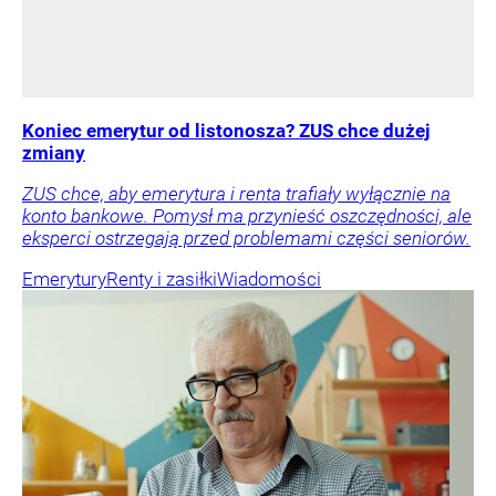
Koniec emerytur od listonosza? ZUS chce dużej
zmiany
ZUS chce, aby emerytura i renta trafiały wyłącznie na
konto bankowe. Pomysł ma przynieść oszczędności, ale
eksperci ostrzegają przed problemami części seniorów.
Emerytury
Renty i zasiłki
Wiadomości