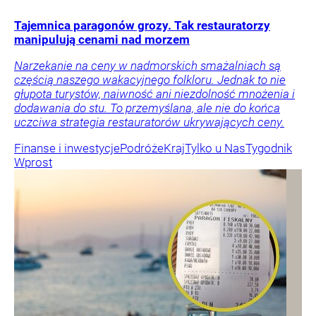
Tajemnica paragonów grozy. Tak restauratorzy
manipulują cenami nad morzem
Narzekanie na ceny w nadmorskich smażalniach są
częścią naszego wakacyjnego folkloru. Jednak to nie
głupota turystów, naiwność ani niezdolność mnożenia i
dodawania do stu. To przemyślana, ale nie do końca
uczciwa strategia restauratorów ukrywających ceny.
Finanse i inwestycje
Podróże
Kraj
Tylko u Nas
Tygodnik
Wprost