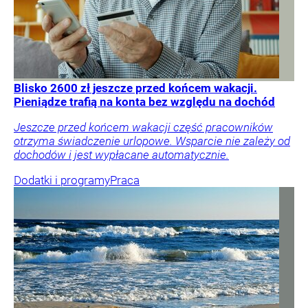
Blisko 2600 zł jeszcze przed końcem wakacji.
Pieniądze trafią na konta bez względu na dochód
Jeszcze przed końcem wakacji część pracowników
otrzyma świadczenie urlopowe. Wsparcie nie zależy od
dochodów i jest wypłacane automatycznie.
Dodatki i programy
Praca