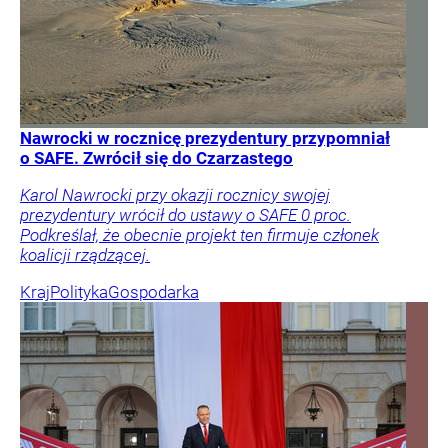
Nawrocki w rocznicę prezydentury przypomniał
o SAFE. Zwrócił się do Czarzastego
Karol Nawrocki przy okazji rocznicy swojej
prezydentury wrócił do ustawy o SAFE 0 proc.
Podkreślał, że obecnie projekt ten firmuje członek
koalicji rządzącej.
Kraj
Polityka
Gospodarka