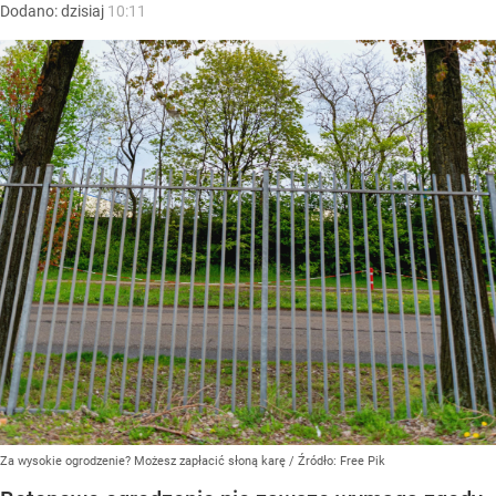
Dodano:
dzisiaj
10:11
Za wysokie ogrodzenie? Możesz zapłacić słoną karę
/ Źródło:
Free Pik