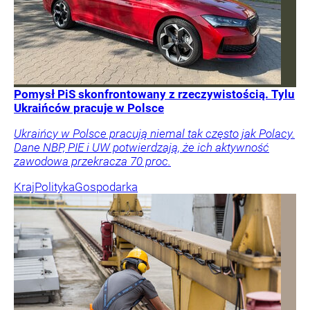
Pomysł PiS skonfrontowany z rzeczywistością. Tylu
Ukraińców pracuje w Polsce
Ukraińcy w Polsce pracują niemal tak często jak Polacy.
Dane NBP, PIE i UW potwierdzają, że ich aktywność
zawodowa przekracza 70 proc.
Kraj
Polityka
Gospodarka