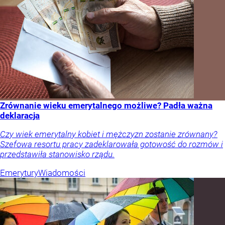
Zrównanie wieku emerytalnego możliwe? Padła ważna
deklaracja
Czy wiek emerytalny kobiet i mężczyzn zostanie zrównany?
Szefowa resortu pracy zadeklarowała gotowość do rozmów i
przedstawiła stanowisko rządu.
Emerytury
Wiadomości