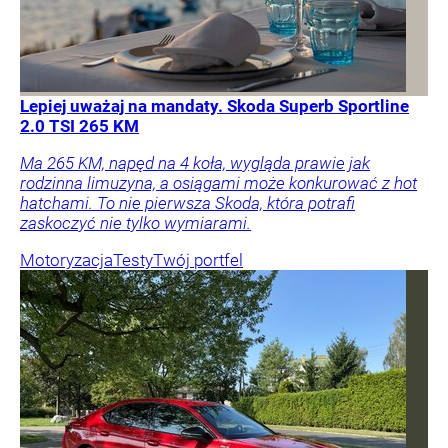
Lepiej uważaj na mandaty. Skoda Superb Sportline
2.0 TSI 265 KM
Ma 265 KM, napęd na 4 koła, wygląda prawie jak
rodzinna limuzyna, a osiągami może konkurować z hot
hatchami. To nie pierwsza Skoda, która potrafi
zaskoczyć nie tylko wymiarami.
Motoryzacja
Testy
Twój portfel