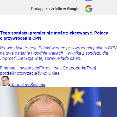
Dodaj jako
źródło w Google
Tego sondażu premier nie może zlekceważyć. Polacy
o przywróceniu CPN
Prawie dwie trzecie Polaków chce przywrócenia pakietu CPN
na dwa ostatnie tygodnie wakacji – wynika z sondażu dla
„Wprost”. Decyzja w tej sprawie lada dzień.
Finanse i inwestycje
Firmy i rynki
Gospodarka
Twój
portfel
Motoryzacja
Tylko u Nas
Radosław
Święcki