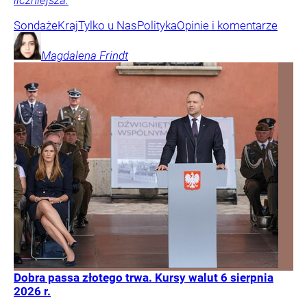
liczniejsza.
Sondaże
Kraj
Tylko u Nas
Polityka
Opinie i komentarze
Magdalena
Frindt
Dobra passa złotego trwa. Kursy walut 6 sierpnia
2026 r.