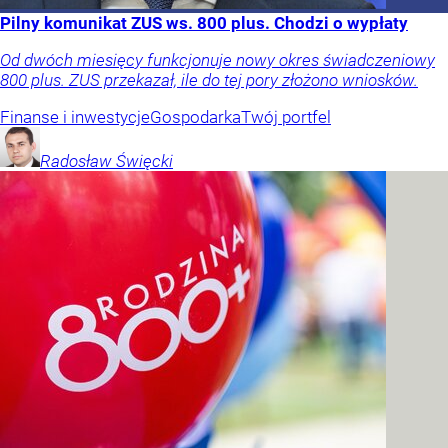
Pilny komunikat ZUS ws. 800 plus. Chodzi o wypłaty
Od dwóch miesięcy funkcjonuje nowy okres świadczeniowy
800 plus. ZUS przekazał, ile do tej pory złożono wniosków.
Finanse i inwestycje
Gospodarka
Twój portfel
Radosław
Święcki