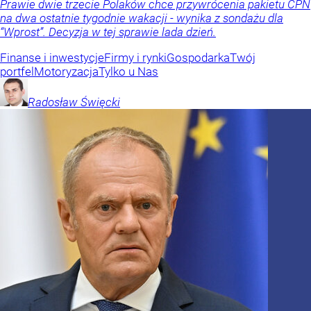
Prawie dwie trzecie Polaków chce przywrócenia pakietu CPN
na dwa ostatnie tygodnie wakacji - wynika z sondażu dla
“Wprost”. Decyzja w tej sprawie lada dzień.
Finanse i inwestycje
Firmy i rynki
Gospodarka
Twój
portfel
Motoryzacja
Tylko u Nas
Radosław
Święcki