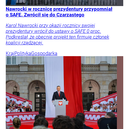
Nawrocki w rocznicę prezydentury przypomniał
o SAFE. Zwrócił się do Czarzastego
Karol Nawrocki przy okazji rocznicy swojej
prezydentury wrócił do ustawy o SAFE 0 proc.
Podkreślał, że obecnie projekt ten firmuje członek
koalicji rządzącej.
Kraj
Polityka
Gospodarka