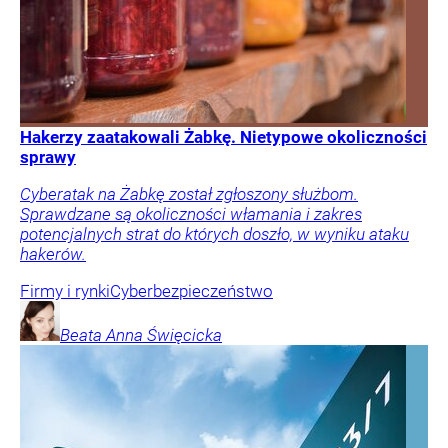
Hakerzy zaatakowali Żabkę. Nietypowe okoliczności
sprawy
Cyberatak na Żabkę został zgłoszony służbom.
Sprawdzane są okoliczności włamania i zakres
potencjalnych strat do których doszło, w wyniku ataku
hakerów.
Firmy i rynki
Cyberbezpieczeństwo
Beata Anna
Święcicka