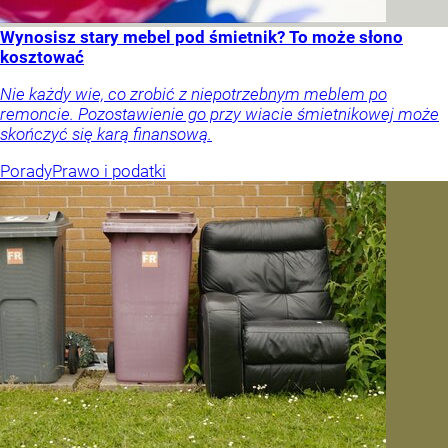
Wynosisz stary mebel pod śmietnik? To może słono
kosztować
Nie każdy wie, co zrobić z niepotrzebnym meblem po
remoncie. Pozostawienie go przy wiacie śmietnikowej może
skończyć się karą finansową.
Porady
Prawo i podatki