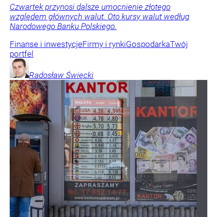
Czwartek przynosi dalsze umocnienie złotego
względem głównych walut. Oto kursy walut według
Narodowego Banku Polskiego.
Finanse i inwestycje
Firmy i rynki
Gospodarka
Twój
portfel
Radosław
Święcki