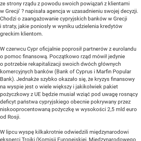
ze strony rządu z powodu swoich powiązań z klientami
w Grecji' ? napisała agencja w uzasadnieniu swojej decyzji.
Chodzi o zaangażowanie cypryjskich banków w Grecji
i straty, jakie poniosły w wyniku udzielenia kredytów
greckim klientom.
W czerwcu Cypr oficjalnie poprosił partnerów z eurolandu
o pomoc finansową. Początkowo rząd mówił jedynie
o potrzebie rekapitalizacji swoich dwóch głównych
komercyjnych banków (Bank of Cyprus i Marfin Popular
Bank). Jednakże szybko okazało się, że kryzys finansowy
na wyspie jest o wiele większy i jakikolwiek pakiet
pożyczkowy z UE będzie musiał wziąć pod uwagę rosnący
deficyt państwa cypryjskiego obecnie pokrywany przez
niskooprocentowaną pożyczkę w wysokości 2,5 mld euro
od Rosji.
W lipcu wyspę kilkakrotnie odwiedzili międzynarodowi
eksperci Trojki (Komisji Europejskiej, Międzynarodowego