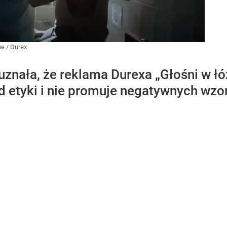
be
/
Durex
znała, że reklama Durexa „Głośni w łó
ad etyki i nie promuje negatywnych wz