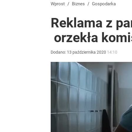
Polacy rzucili się na przywrócone świadczenie. P
Wprost
/
Biznes
/
Gospodarka
Reklama z par
dodaj
orzekła komi
Vistula x LOT: Elegancja w podróży. Premiera wspó
Dodano:
13
października
2020
14:10
dodaj
Nawrocki ma szansę na drugą kadencję? Tak ocenil
10