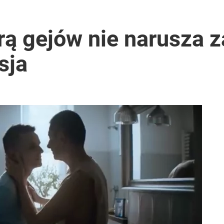
rawie 2 mln wniosków w miesiąc
ą gejów nie narusza z
sja
lnej kolekcji kapsułowej
i go Polacy. Sondaż dla „Wprost”