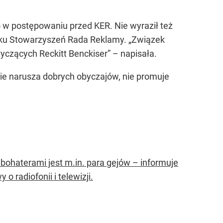
wo w postępowaniu przed KER. Nie wyraził też
ązku Stowarzyszeń Rada Reklamy. „Związek
czących Reckitt Benckiser” – napisała.
ie narusza dobrych obyczajów, nie promuje
 bohaterami jest m.in. para gejów – informuje
 radiofonii i telewizji.