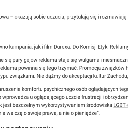
owa – okazują sobie uczucia, przytulają się i rozmawiaj
no kampania, jak i film Durexa. Do Komisji Etyki Reklamy
ie się pary gejów reklama staje się wulgarna i niesmac
 reklama powinna się tego trzymać. Promocja związków 
typu związkami. Nie dążmy do akceptacji kultur Zachodu
 naruszenie komfortu psychicznego osób oglądających teg
wprowadza u oglądającego uczcie frustracji i obrzydzen
tek jest bezczelnym wykorzystywaniem środowiska
LGBT
ia walczą o swoje prawa, a nie o pieniądze”.