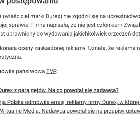
u w postępowaniu
 (właściciel marki Durex) nie zgodził się na uczestnict
jej sprawie. Firma napisała, że nie jest członkiem Zwi
st uprawniony do wydawania jakichkolwiek orzeczeń doty
konała oceny zaskarżonej reklamy. Uznała, że reklama n
eetyczna.
dmówiła państwowa
TVP
.
Durex z parą gejów. Na co powołał się nadawca?
zja Polska odmówiła emisji reklamy firmy Durex, w której
Wirtualne Media. Nadawca powołał się na przepisy ustawy o