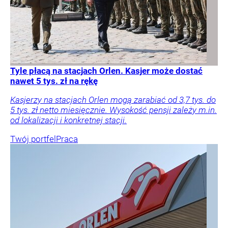
Tyle płacą na stacjach Orlen. Kasjer może dostać
nawet 5 tys. zł na rękę
Kasjerzy na stacjach Orlen mogą zarabiać od 3,7 tys. do
5 tys. zł netto miesięcznie. Wysokość pensji zależy m.in.
od lokalizacji i konkretnej stacji.
Twój portfel
Praca