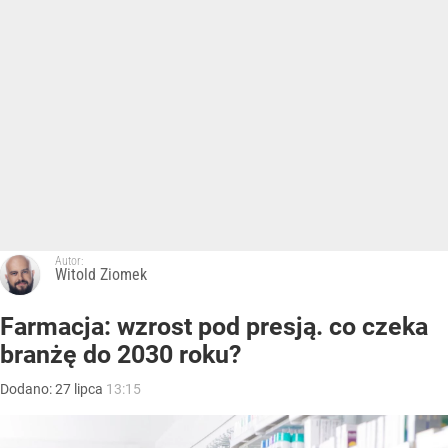
Autor:
Witold Ziomek
Farmacja: wzrost pod presją. co czeka
branżę do 2030 roku?
Dodano:
27
lipca
13:15