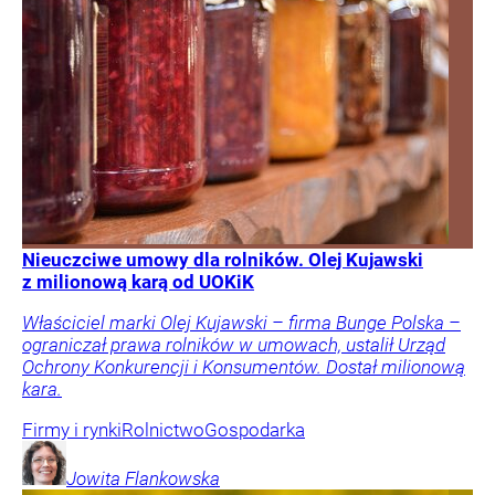
Nieuczciwe umowy dla rolników. Olej Kujawski
z milionową karą od UOKiK
Właściciel marki Olej Kujawski – firma Bunge Polska –
ograniczał prawa rolników w umowach, ustalił Urząd
Ochrony Konkurencji i Konsumentów. Dostał milionową
kara.
Firmy i rynki
Rolnictwo
Gospodarka
Jowita
Flankowska