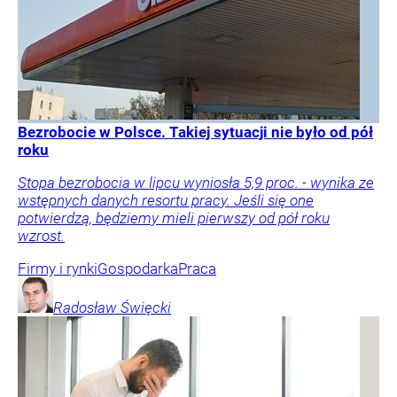
Bezrobocie w Polsce. Takiej sytuacji nie było od pół
roku
Stopa bezrobocia w lipcu wyniosła 5,9 proc. - wynika ze
wstępnych danych resortu pracy. Jeśli się one
potwierdzą, będziemy mieli pierwszy od pół roku
wzrost.
Firmy i rynki
Gospodarka
Praca
Radosław
Święcki