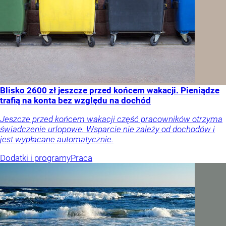
Blisko 2600 zł jeszcze przed końcem wakacji. Pieniądze
trafią na konta bez względu na dochód
Jeszcze przed końcem wakacji część pracowników otrzyma
świadczenie urlopowe. Wsparcie nie zależy od dochodów i
jest wypłacane automatycznie.
Dodatki i programy
Praca