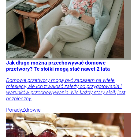
Jak długo można przechowywać domowe
przetwory? Te słoiki mogą stać nawet 2 lata
Domowe przetwory mogą być zapasem na wiele
miesięcy, ale ich trwałość zależy od przygotowania i
warunków przechowywania. Nie każdy stary słoik jest
bezpieczny.
Porady
Zdrowie