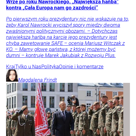
Wrze po roku Nawrockiego. „Największa hańba”
kontra „Cała Europa nam go zazdrości”
Po pierwszym roku prezydentury nic nie wskazuje na to,
żeby Karol Nawrocki wyciszył spory między dwoma
zwaśnionymi politycznymi obozami. – Dotychczas
największą hańbą na karcie jego prezydentury jest
chyba zawetowanie SAFE – ocenia Mariusz Witczak z
KO. – Mamy głowę państwa, z której możemy być
dumni – kontruje Marek Jakubiak z Rozwoju Plus.
Kraj
Tylko u Nas
Polityka
Opinie i komentarze
Magdalena
Frindt