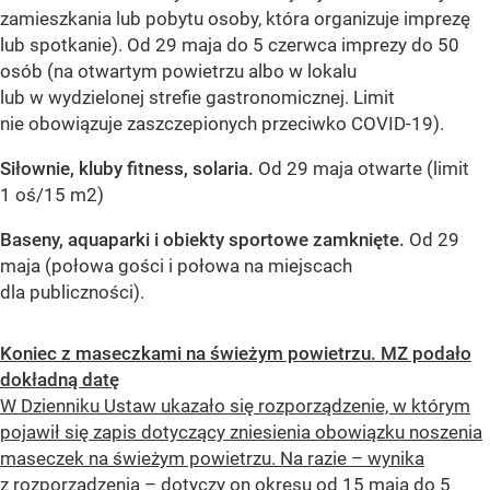
zamieszkania lub pobytu osoby, która organizuje imprezę
lub spotkanie). Od 29 maja do 5 czerwca imprezy do 50
osób (na otwartym powietrzu albo w lokalu
lub w wydzielonej strefie gastronomicznej. Limit
nie obowiązuje zaszczepionych przeciwko COVID-19).
Siłownie, kluby fitness, solaria.
Od 29 maja otwarte (limit
1 oś/15 m2)
Baseny, aquaparki i obiekty sportowe zamknięte.
Od 29
maja (połowa gości i połowa na miejscach
dla publiczności).
Koniec z maseczkami na świeżym powietrzu. MZ podało
dokładną datę
W Dzienniku Ustaw ukazało się rozporządzenie, w którym
pojawił się zapis dotyczący zniesienia obowiązku noszenia
maseczek na świeżym powietrzu. Na razie – wynika
z rozporządzenia – dotyczy on okresu od 15 maja do 5