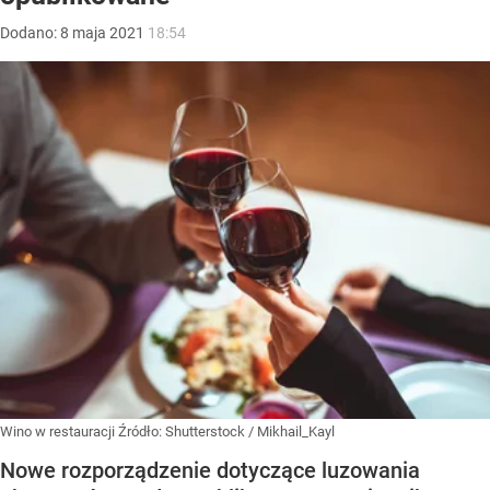
Dodano:
8
maja
2021
18:54
Wino w restauracji
Źródło:
Shutterstock
/
Mikhail_Kayl
Nowe rozporządzenie dotyczące luzowania