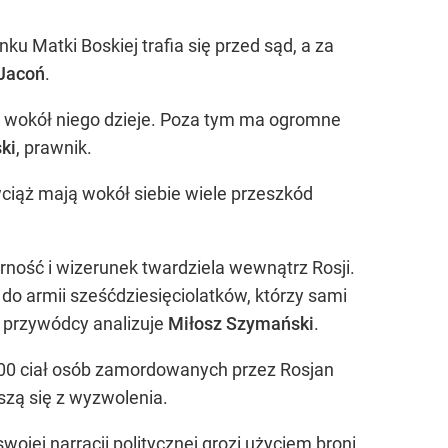
u Matki Boskiej trafia się przed sąd, a za
 Jacoń
.
 się wokół niego dzieje. Poza tym ma ogromne
ki
, prawnik.
wciąż mają wokół siebie wiele przeszkód
rność i wizerunek twardziela wewnątrz Rosji.
 do armii sześćdziesięciolatków, którzy sami
go przywódcy analizuje
Miłosz Szymański
.
400 ciał osób zamordowanych przez Rosjan
szą się z wyzwolenia.
ojej narracji politycznej grozi użyciem broni