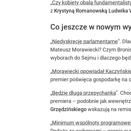
„
Czy kobiety obalą fundamentalist
z
Krystyną Romanowską Ludwika 
Co jeszcze w nowym w
„
Niedyskrecje parlamentarne
”. Dl
Mateusz Morawiecki? Czym Bronisła
wyborach do Sejmu i dlaczego będz
„
Morawiecki opowiadał Kaczyński
premier poświęca gospodarkę na oł
„
Będzie długa przepychanka
”. Cho
premiera – podobnie jak wewnętrzn
Grzędzińskiego
wskazują na remis
„
Minimum wspólnoty programowe
Podąża za wyborcami – ocenia w