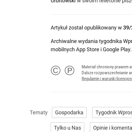
Orbitowski
w swoim felietonie pisze
Artykuł został opublikowany w
39/
Archiwalne wydania tygodnika Wpr
mobilnych
App Store
i
Google Play
.
© ℗
Materiał chroniony prawem a
Dalsze rozpowszechnianie ar
Regulamin i warunki licencj
Gospodarka
Tygodnik Wpro
Tylko u Nas
Opinie i koment