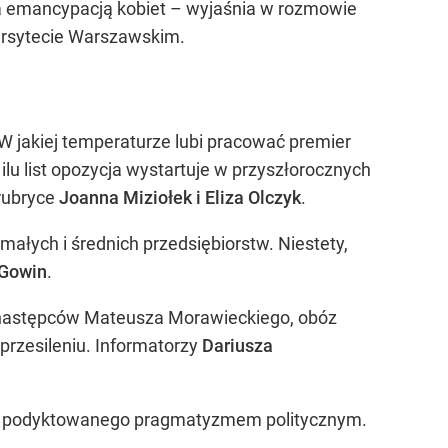
za emancypacją kobiet – wyjaśnia w rozmowie
wersytecie Warszawskim.
W jakiej temperaturze lubi pracować premier
lu list opozycja wystartuje w przyszłorocznych
 rubryce
Joanna Miziołek i Eliza Olczyk
.
małych i średnich przedsiębiorstw. Niestety,
 Gowin
.
h następców Mateusza Morawieckiego, obóz
przesileniu. Informatorzy
Dariusza
go podyktowanego pragmatyzmem politycznym.