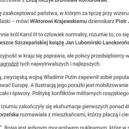
fię zaakceptować państwa, w którym za tęczę przy wizerunk
klaski – mówi
Wiktorowi Krajewskiemu
dziennikarz
Piotr
 mnie król Karol III to człowiek normalny, rozumie to, co
eszce Szczepańskiej książę Jan Lubomirski-Lanckorońs
cyjność w kraju się poprawia, ale polscy przedsiębiorcy 
agrodził
tych najwytrwalszych i najlepszych.
ą, zwycięską wojną Władimir Putin zapewnił sobie popula
ować Europę. A ilustracją jego porażki jest mobilizowanie
aki i śpiwory. Politykę konfliktów militarnych rosyjskie
W Iziumiu zakończyły się ekshumacje pierwszych ponad 
orzelska
rozmawiała z mieszkańcami, którzy płaczą i cie
”. Rosja jest jedynym mocarstwem nuklearnym, które w sw