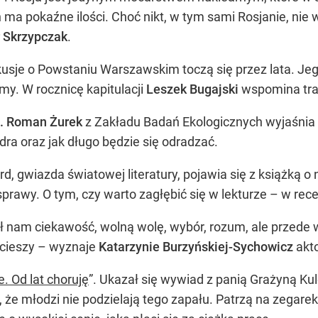
 ma pokaźne ilości. Choć nikt, w tym sami Rosjanie, nie w
 Skrzypczak
.
kusje o Powstaniu Warszawskim toczą się przez lata. Jeg
ymy. W rocznicę kapitulacji
Leszek Bugajski
wspomina tra
b. Roman Żurek
z Zakładu Badań Ekologicznych wyjaśni
Odra oraz jak długo będzie się odradzać.
d, gwiazda światowej literatury, pojawia się z książką o
prawy. O tym, czy warto zagłębić się w lekturze – w rece
ał nam ciekawość, wolną wolę, wybór, rozum, ale przede 
 cieszy – wyznaje
Katarzynie Burzyńskiej-Sychowicz
akt
. Od lat choruję
”. Ukazał się wywiad z panią Grażyną Ku
ę, że młodzi nie podzielają tego zapału. Patrzą na zegare