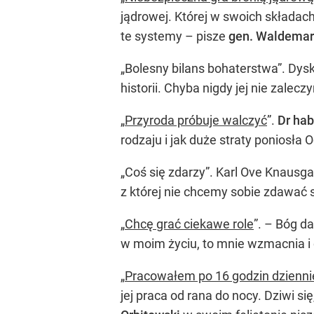
jądrowej. Której w swoich składach
te systemy – pisze
gen. Waldemar
„Bolesny bilans bohaterstwa”. Dys
historii. Chyba nigdy jej nie zalecz
„
Przyroda próbuje walczyć
”.
Dr ha
rodzaju i jak duże straty poniosła 
„Coś się zdarzy”. Karl Ove Knausgar
z której nie chcemy sobie zdawać s
„
Chcę grać ciekawe role
”. – Bóg d
w moim życiu, to mnie wzmacnia i
„
Pracowałem po 16 godzin dziennie
jej praca od rana do nocy. Dziwi si