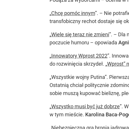
„
Chcę pomóc innym
”. – Nie potra
transfobiczny rechot dostaje się o
„
Wiele się teraz nie zmieni
”. – Dla
poczucie humoru – opowiada
Agni
„
Innowatory Wprost 2022
”. Innowa
do rozwinięcia skrzydeł.
„Wprost” n
„Wszystkie wojny Putina”. Pierwsz
Ostatnią chciał politycznie zdomin
sobie muszą kupować bieliznę, plec
„
Wszystko musi być już dobrze
”. 
w tym mieście.
Karolina Baca-Pog
„
Niebezpieczna gra bronią jądrową