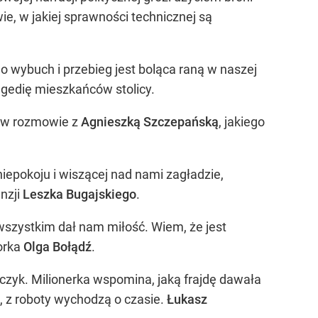
ie, w jakiej sprawności technicznej są
o wybuch i przebieg jest boląca raną w naszej
gedię mieszkańców stolicy.
a w rozmowie z
Agnieszką Szczepańską
, jakiego
 niepokoju i wiszącej nad nami zagładzie,
nzji
Leszka Bugajskiego
.
wszystkim dał nam miłość. Wiem, że jest
orka
Olga Bołądź
.
lczyk. Milionerka wspomina, jaką frajdę dawała
k, z roboty wychodzą o czasie.
Łukasz