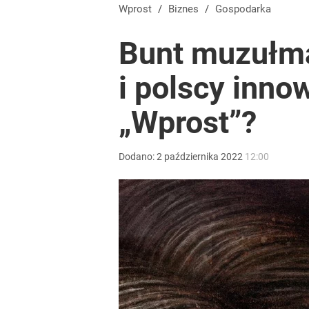
Wprost
/
Biznes
/
Gospodarka
Bunt muzułma
i polscy inno
„Wprost”?
Dodano:
2
października
2022
12:00