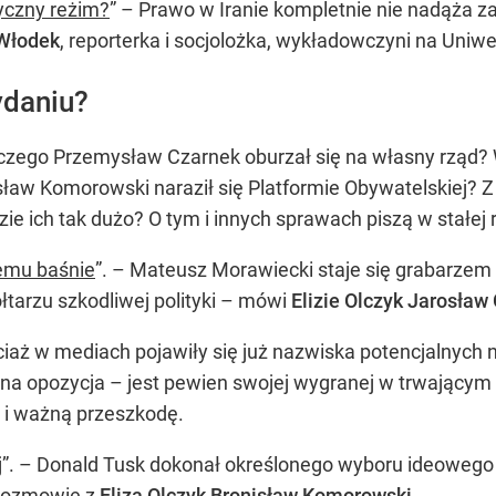
yczny reżim?
” – Prawo w Iranie kompletnie nie nadąża 
Włodek
, reporterka i socjolożka, wykładowczyni na Uni
ydaniu?
aczego Przemysław Czarnek oburzał się na własny rząd? 
w Komorowski naraził się Platformie Obywatelskiej? Z i
ie ich tak dużo? O tym i innych sprawach piszą w stałej
emu baśnie
”. – Mateusz Morawiecki staje się grabarzem 
tarzu szkodliwej polityki – mówi
Elizie Olczyk Jarosław
ciaż w mediach pojawiły się już nazwiska potencjalnyc
a opozycja – jest pewien swojej wygranej w trwającym 
 i ważną przeszkodę.
j
”. – Donald Tusk dokonał określonego wyboru ideowe
 rozmowie z
Elizą Olczyk Bronisław Komorowski
.