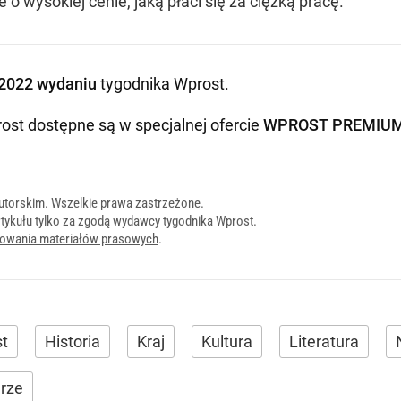
 o wysokiej cenie, jaką płaci się za ciężką pracę.
2022 wydaniu
tygodnika Wprost
.
ost dostępne są w specjalnej ofercie
WPROST PREMIU
utorskim. Wszelkie prawa zastrzeżone.
tykułu tylko za zgodą wydawcy tygodnika Wprost.
onowania materiałów prasowych
.
st
Historia
Kraj
Kultura
Literatura
arze