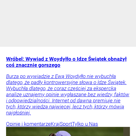
Wróbel: Wywiad z Woydyłło o Idze Świątek obnażył
coś znacznie gorszego
Burza po wywiadzie z Ewą Woydyłło nie wybuchła
dlatego, że padły kontrowersyjne słowa o Idze Świątek.
Wybuchła dlatego, że coraz częściej za ekspercką
analizę uznajemy opinie wygłaszane bez wiedzy, faktów
i odpowiedzialności. Internet od dawna premiuje nie
tych, którzy wiedzą najwięcej, lecz tych, którzy mówią
najgłośniej.
Opinie i komentarze
Kraj
Sport
Tylko u Nas