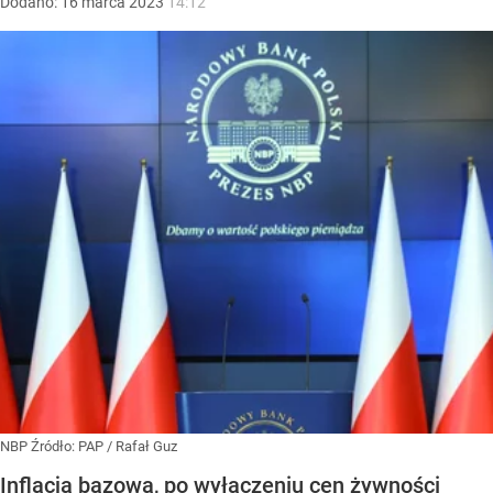
Dodano:
16
marca
2023
14:12
NBP
Źródło:
PAP
/
Rafał Guz
Inflacja bazowa, po wyłączeniu cen żywności