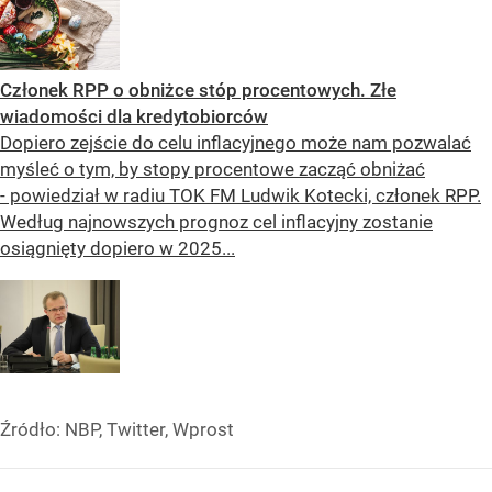
Członek RPP o obniżce stóp procentowych. Złe
wiadomości dla kredytobiorców
Dopiero zejście do celu inflacyjnego może nam pozwalać
myśleć o tym, by stopy procentowe zacząć obniżać
- powiedział w radiu TOK FM Ludwik Kotecki, członek RPP.
Według najnowszych prognoz cel inflacyjny zostanie
osiągnięty dopiero w 2025...
Źródło:
NBP, Twitter, Wprost