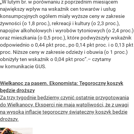
„W lutym br. w porównaniu z poprzednim miesiącem
największy wpływ na wskaźnik cen towarów i usług
konsumpcyjnych ogółem miały wyższe ceny w zakresie
żywności (o 1,8 proc.), rekreacji i kultury (o 2,3 proc.),
napojów alkoholowych i wyrobów tytoniowych (o 2,4 proc.)
oraz mieszkania (o 0,5 proc.), które podwyższyły wskaźnik
odpowiednio o 0,44 pkt proc., po 0,14 pkt proc. i o 0,13 pkt
proc. Niższe ceny w zakresie odzieży i obuwia (o 1 proc.)
obniżyły ten wskaźnik o 0,04 pkt proc”.– czytamy
w komunikacie GUS.
Wielkanoc za pasem. Ekonomista: Tegoroczny koszyk
będzie droższy
Za trzy tygodnie będziemy czynić ostatnie przygotowania
do Wielkanocy. Eksperci nie mają wątpliwości, że z uwagi
na wysoką inflację tegoroczny świąteczny koszyk będzie
droższy.