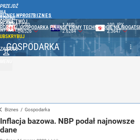
PRZEJDŹ
NA
BIZNES WPROST
STRONĘ
OPINIE
TWÓJ
GŁÓWNĄ
1 AUD
100 JPY
1 NOK
PORTFEL
GOSPODARKA
FINANSE
FIRMY
TECHNOLOGIE
NAJBOGATSI
WPROST.PL
2.6284
2.3647
0.3917
UBSKRYBUJ
GOSPODARKA
ZALOGUJ
MENU
Biznes
/
Gospodarka
Inflacja bazowa. NBP podał najnowsze
dane