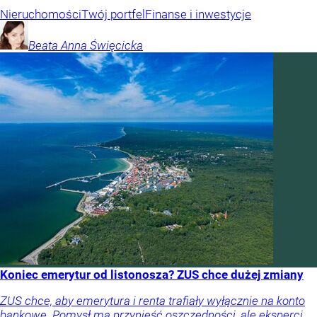
Nieruchomości
Twój portfel
Finanse i inwestycje
Beata Anna
Święcicka
Koniec emerytur od listonosza? ZUS chce dużej zmiany
ZUS chce, aby emerytura i renta trafiały wyłącznie na konto
bankowe. Pomysł ma przynieść oszczędności, ale eksperci