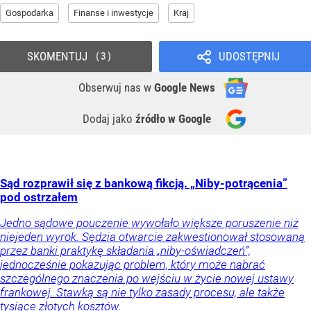
Gospodarka
Finanse i inwestycje
Kraj
SKOMENTUJ
UDOSTĘPNIJ
3
Obserwuj nas
w
Google News
Dodaj jako
źródło w Google
Sąd rozprawił się z bankową fikcją. „Niby-potrącenia”
pod ostrzałem
Jedno sądowe pouczenie wywołało większe poruszenie niż
niejeden wyrok. Sędzia otwarcie zakwestionował stosowaną
przez banki praktykę składania „niby-oświadczeń”,
jednocześnie pokazując problem, który może nabrać
szczególnego znaczenia po wejściu w życie nowej ustawy
frankowej. Stawką są nie tylko zasady procesu, ale także
tysiące złotych kosztów.