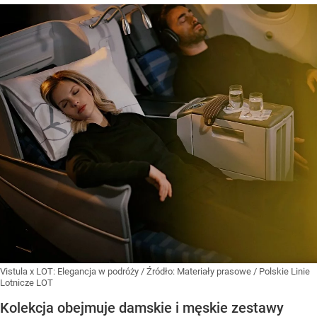
Vistula x LOT: Elegancja w podróży
/ Źródło:
Materiały prasowe
/
Polskie Linie
Lotnicze LOT
Kolekcja obejmuje damskie i męskie zestawy