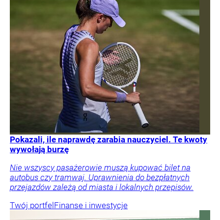
Pokazali, ile naprawdę zarabia nauczyciel. Te kwoty
wywołają burzę
Nie wszyscy pasażerowie muszą kupować bilet na
autobus czy tramwaj. Uprawnienia do bezpłatnych
przejazdów zależą od miasta i lokalnych przepisów.
Twój portfel
Finanse i inwestycje