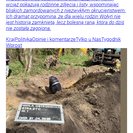
wciąż pokazują rodzinne zdjęcia i listy, wspominając
bliskich zamordowanych z niezwykłym okrucieństwem.
Ich dramat przypomina, że dla wielu rodzin Wołyń nie
jest historią zamkniętą, lecz bolesną raną, która do dziś
nie została zagojona.
Kraj
Polityka
Opinie i komentarze
Tylko u Nas
Tygodnik
Wprost