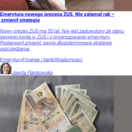
Emerytura nowego prezesa ZUS. Nie załamał rąk –
zmienił strategię
Nowy prezes ZUS ma 50 lat. Nie jest zadowolony ze stanu
swojego konta w ZUS i z prognozowanej emerytury.
Postanowił zmienić swoją długoterminową strategię
oszczędzania.
Emerytury
Finanse i banki
Wiadomości
Jowita
Flankowska