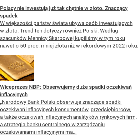
Polacy nie inwestują już tak chętnie w złoto. Znaczący
spadek
W większości państw świata ubywa osób inwestujących
w złoto. Trend ten dotyczy również Polski. Według
szacunków Mennicy Skarbowej kupiliśmy w tym roku
nawet o 50 proc. mniej złota niż w rekordowym 2022 roku.
Wiceprezes NBP: Obserwujemy duże spadki oczekiwań
inflacyjnych
„Narodowy Bank Polski obserwuje znaczące spadki
oczekiwań inflacyjnych konsumentów, przedsiębiorców,
a także oczekiwań inflacyjnych analityków rynkowych firm,
a strategia banku centralnego w zarządzaniu
oczekiwaniami inflacyjnymi ma...