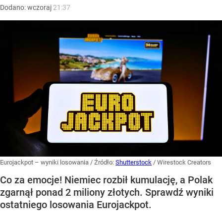
Dodano:
wczoraj
21:37
Eurojackpot – wyniki losowania
/ Źródło:
Shutterstock
/
Wirestock Creators
Co za emocje! Niemiec rozbił kumulację, a Polak
zgarnął ponad 2 miliony złotych. Sprawdź wyniki
ostatniego losowania Eurojackpot.