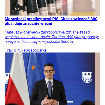
Morawiecki przelicytował PiS. Chce zawieszać 800
plus, daje znacznie więcej
Mateusz Morawiecki zaproponował zmianę zasad
wspierania polskich rodzin. Zamiast 800 plus proponuje
pensję rodzicielską w wysokości 3600 zł.
Kraj
Polityka
Gospodarka