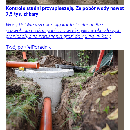
Kontrole studni przyspieszają. Za pobór wody nawet
7,5 tys. zł kary
Wody Polskie wzmacniają kontrole studni. Bez
pozwolenia można pobierać wodę tylko w określonych
granicach, a za naruszenia grozi do 7,5 tys. zł kary.
Twój portfel
Poradnik