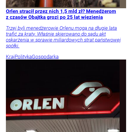
Orlen stracił przez nich 1,5 mld zł? Menedżerom
z czasów Obajtka grozi po 25 lat więzienia
Trzej byli menedżerowie Orlenu mogą na długie lata
trafić za kraty. Właśnie skierowano do sądu akt
oskarżenia w sprawie miliardowych strat państwowej
spółki.
Kraj
Polityka
Gospodarka