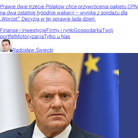
Prawie dwie trzecie Polaków chce przywrócenia pakietu CPN
na dwa ostatnie tygodnie wakacji – wynika z sondażu dla
„Wprost”. Decyzja w tej sprawie lada dzień.
Finanse i inwestycje
Firmy i rynki
Gospodarka
Twój
portfel
Motoryzacja
Tylko u Nas
Radosław
Święcki