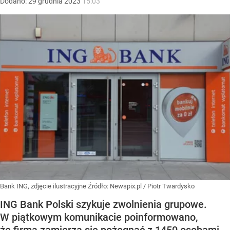
Dodano:
29
grudnia
2023
15:03
Bank ING, zdjęcie ilustracyjne
Źródło:
Newspix.pl
/
Piotr Twardysko
ING Bank Polski szykuje zwolnienia grupowe.
W piątkowym komunikacie poinformowano,
że firma zamierza się pożegnać z 1450 osobami.