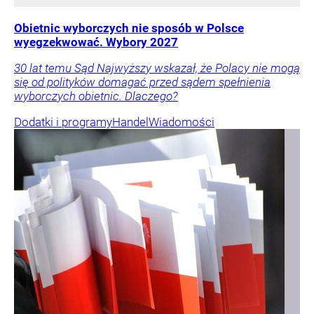
Obietnic wyborczych nie sposób w Polsce
wyegzekwować. Wybory 2027
30 lat temu Sąd Najwyższy wskazał, że Polacy nie mogą
się od polityków domagać przed sądem spełnienia
wyborczych obietnic. Dlaczego?
Dodatki i programy
Handel
Wiadomości