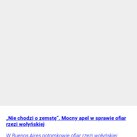
„Nie chodzi o zemstę”. Mocny apel w sprawie ofiar
rzezi wołyńskiej
W Buenos Aires potomkowie ofiar rzezi wołyńskiej