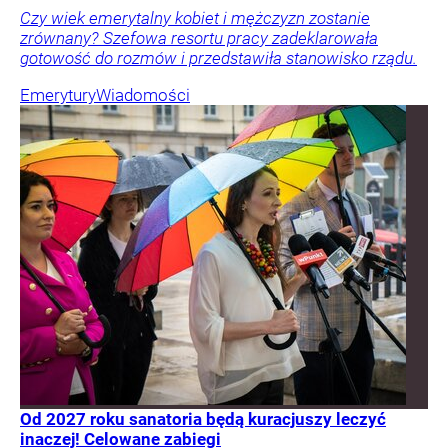
Czy wiek emerytalny kobiet i mężczyzn zostanie
zrównany? Szefowa resortu pracy zadeklarowała
gotowość do rozmów i przedstawiła stanowisko rządu.
Emerytury
Wiadomości
Od 2027 roku sanatoria będą kuracjuszy leczyć
inaczej! Celowane zabiegi