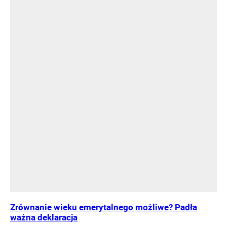
Zrównanie wieku emerytalnego możliwe? Padła
ważna deklaracja