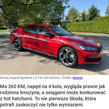
Skoda Superb Sportline 2.0 TSI 265 KM 4x4
/ Źródło:
Wprost
Ma 265 KM, napęd na 4 koła, wygląda prawie jak
rodzinna limuzyna, a osiągami może konkurować
z hot hatchami. To nie pierwsza Skoda, która
potrafi zaskoczyć nie tylko wymiarami.