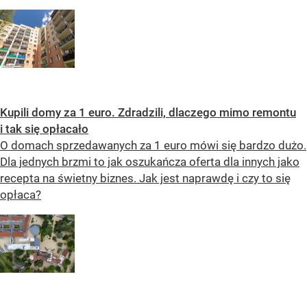
Kupili domy za 1 euro. Zdradzili, dlaczego mimo remontu
i tak się opłacało
O domach sprzedawanych za 1 euro mówi się bardzo dużo.
Dla jednych brzmi to jak oszukańcza oferta dla innych jako
recepta na świetny biznes. Jak jest naprawdę i czy to się
opłaca?