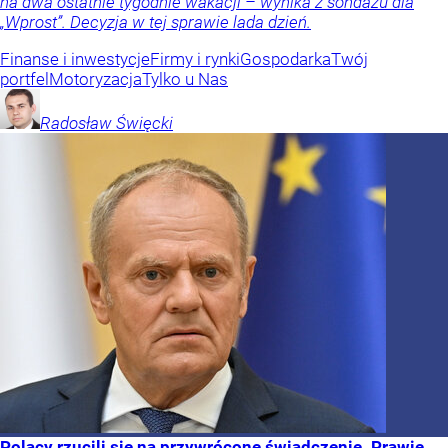
na dwa ostatnie tygodnie wakacji – wynika z sondażu dla
„Wprost”. Decyzja w tej sprawie lada dzień.
Finanse i inwestycje
Firmy i rynki
Gospodarka
Twój
portfel
Motoryzacja
Tylko u Nas
Radosław
Święcki
Polacy rzucili się na przywrócone świadczenie. Prawie