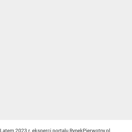
Latem 2023 r. eksperci portalu RynekPierwotny.pl