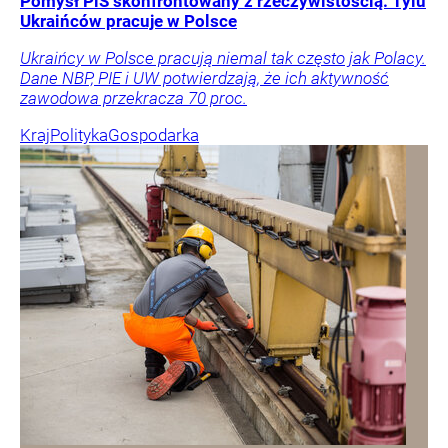
Pomysł PiS skonfrontowany z rzeczywistością. Tylu
Ukraińców pracuje w Polsce
Ukraińcy w Polsce pracują niemal tak często jak Polacy.
Dane NBP, PIE i UW potwierdzają, że ich aktywność
zawodowa przekracza 70 proc.
Kraj
Polityka
Gospodarka