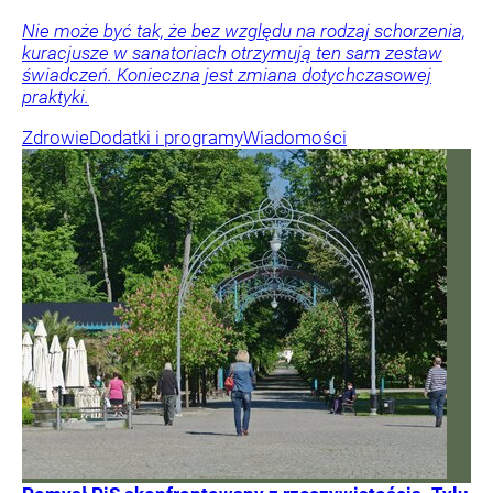
Nie może być tak, że bez względu na rodzaj schorzenia,
kuracjusze w sanatoriach otrzymują ten sam zestaw
świadczeń. Konieczna jest zmiana dotychczasowej
praktyki.
Zdrowie
Dodatki i programy
Wiadomości