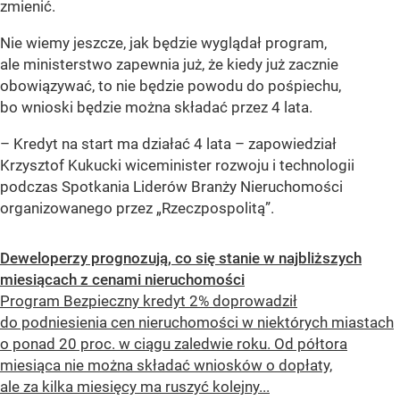
zmienić.
Nie wiemy jeszcze, jak będzie wyglądał program,
ale ministerstwo zapewnia już, że kiedy już zacznie
obowiązywać, to nie będzie powodu do pośpiechu,
bo wnioski będzie można składać przez 4 lata.
– Kredyt na start ma działać 4 lata – zapowiedział
Krzysztof Kukucki wiceminister rozwoju i technologii
podczas Spotkania Liderów Branży Nieruchomości
organizowanego przez „Rzeczpospolitą”.
Deweloperzy prognozują, co się stanie w najbliższych
miesiącach z cenami nieruchomości
Program Bezpieczny kredyt 2% doprowadził
do podniesienia cen nieruchomości w niektórych miastach
o ponad 20 proc. w ciągu zaledwie roku. Od półtora
miesiąca nie można składać wniosków o dopłaty,
ale za kilka miesięcy ma ruszyć kolejny...