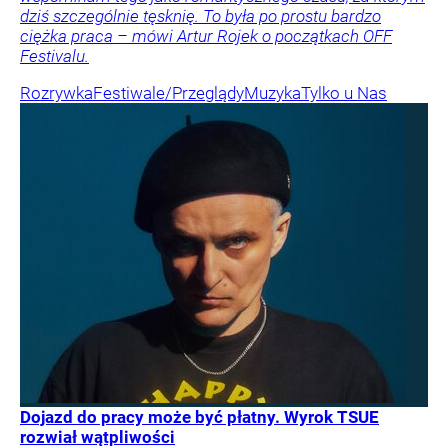
dziś szczególnie tęsknię. To była po prostu bardzo
ciężka praca – mówi Artur Rojek o początkach OFF
Festivalu.
Rozrywka
Festiwale/Przeglądy
Muzyka
Tylko u Nas
Dojazd do pracy może być płatny. Wyrok TSUE
rozwiał wątpliwości