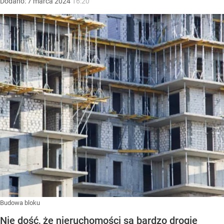
Dodano:
7
marca
2024
16:20
Budowa bloku
Nie dość, że nieruchomości są bardzo drogie