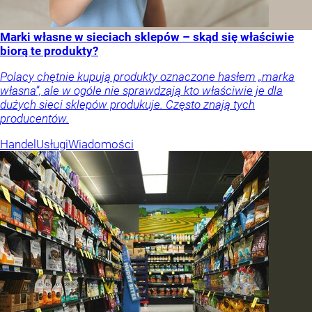
Marki własne w sieciach sklepów – skąd się właściwie
biorą te produkty?
Polacy chętnie kupują produkty oznaczone hasłem „marka
własna”, ale w ogóle nie sprawdzają kto właściwie je dla
dużych sieci sklepów produkuje. Często znają tych
producentów.
Handel
Usługi
Wiadomości