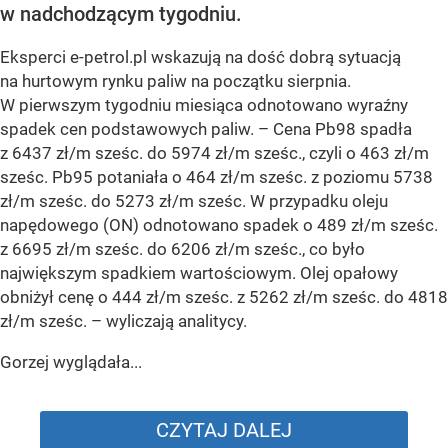
w nadchodzącym tygodniu.
Eksperci e-petrol.pl wskazują na dość dobrą sytuacją
na hurtowym rynku paliw na początku sierpnia.
W pierwszym tygodniu miesiąca odnotowano wyraźny
spadek cen podstawowych paliw. –
Cena Pb98 spadła
z 6437 zł/m sześc. do 5974 zł/m sześc., czyli o 463 zł/m
sześc. Pb95 potaniała o 464 zł/m sześc. z poziomu 5738
zł/m sześc. do 5273 zł/m sześc. W przypadku oleju
napędowego (ON) odnotowano spadek o 489 zł/m sześc.
z 6695 zł/m sześc. do 6206 zł/m sześc., co było
największym spadkiem wartościowym. Olej opałowy
obniżył cenę o 444 zł/m sześc. z 5262 zł/m sześc. do 4818
zł/m sześc.
– wyliczają analitycy.
Gorzej wyglądała...
CZYTAJ DALEJ