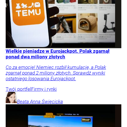
Wielkie pieniądze w Eurojackpot. Polak zgarnął
ponad dwa miliony złotych
Co za emocje! Niemiec rozbił kumulację, a Polak
zgarnął ponad 2 miliony złotych. Sprawdź wyniki
ostatniego losowania Eurojackpot.
Twój portfel
Firmy i rynki
Beata Anna
Święcicka