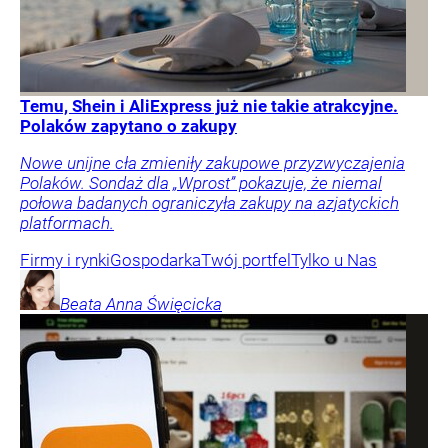
Temu, Shein i AliExpress już nie takie atrakcyjne.
Polaków zapytano o zakupy
Nowe unijne cła zmieniły zakupowe przyzwyczajenia
Polaków. Sondaż dla „Wprost” pokazuje, że niemal
połowa badanych ograniczyła zakupy na azjatyckich
platformach.
Firmy i rynki
Gospodarka
Twój portfel
Tylko u Nas
Beata Anna
Święcicka