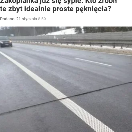
Zakopianka już się sypie. Kto zrobił
te zbyt idealnie proste pęknięcia?
Dodano:
21
stycznia
8:59