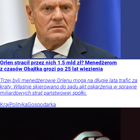
Orlen stracił przez nich 1,5 mld zł? Menedżerom
z czasów Obajtka grozi po 25 lat więzienia
Trzej byli menedżerowie Orlenu mogą na długie lata trafić za
kraty. Właśnie skierowano do sądu akt oskarżenia w sprawie
miliardowych strat państwowej spółki.
Kraj
Polityka
Gospodarka