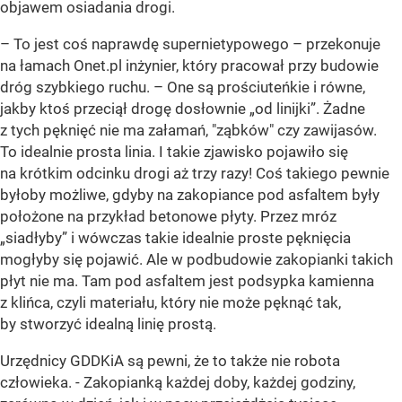
objawem osiadania drogi.
– To jest coś naprawdę supernietypowego – przekonuje
na łamach Onet.pl inżynier, który pracował przy budowie
dróg szybkiego ruchu. – One są prościuteńkie i równe,
jakby ktoś przeciął drogę dosłownie „od linijki”. Żadne
z tych pęknięć nie ma załamań, "ząbków" czy zawijasów.
To idealnie prosta linia. I takie zjawisko pojawiło się
na krótkim odcinku drogi aż trzy razy!
Coś takiego pewnie
byłoby możliwe, gdyby na zakopiance pod asfaltem były
położone na przykład betonowe płyty. Przez mróz
„siadłyby” i wówczas takie idealnie proste pęknięcia
mogłyby się pojawić. Ale w podbudowie zakopianki takich
płyt nie ma.
Tam pod asfaltem jest podsypka kamienna
z klińca, czyli materiału, który nie może pęknąć tak,
by stworzyć idealną linię prostą.
Urzędnicy GDDKiA są pewni, że to także nie robota
człowieka. - Zakopianką każdej doby, każdej godziny,