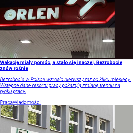
Wakacje miały pomóc, a stało się inaczej. Bezrobocie
znów rośnie
Bezrobocie w Polsce wzrosło pierwszy raz od kilku miesięcy.
Wstępne dane resortu pracy pokazują zmianę trendu na
rynku pracy.
Praca
Wiadomości