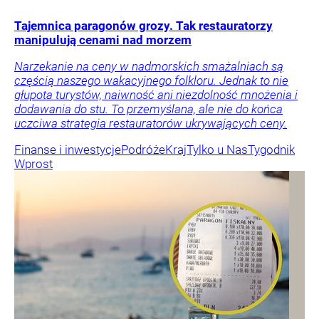
Tajemnica paragonów grozy. Tak restauratorzy
manipulują cenami nad morzem
Narzekanie na ceny w nadmorskich smażalniach są
częścią naszego wakacyjnego folkloru. Jednak to nie
głupota turystów, naiwność ani niezdolność mnożenia i
dodawania do stu. To przemyślana, ale nie do końca
uczciwa strategia restauratorów ukrywających ceny.
Finanse i inwestycje
Podróże
Kraj
Tylko u Nas
Tygodnik
Wprost