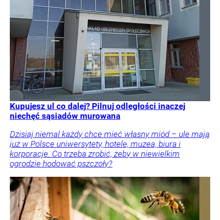
Kupujesz ul co dalej? Pilnuj odległości inaczej
niechęć sąsiadów murowana
Dzisiaj niemal każdy chce mieć własny miód – ule mają
już w Polsce uniwersytety, hotele, muzea, biura i
korporacje. Co trzeba zrobić, żeby w niewielkim
ogrodzie hodować pszczoły?