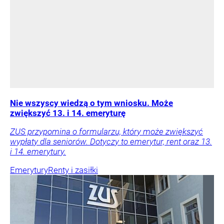
Nie wszyscy wiedzą o tym wniosku. Może
zwiększyć 13. i 14. emeryturę
ZUS przypomina o formularzu, który może zwiększyć
wypłaty dla seniorów. Dotyczy to emerytur, rent oraz 13.
i 14. emerytury.
Emerytury
Renty i zasiłki