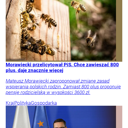
Morawiecki przelicytował PiS. Chce zawieszać 800
plus, daje znacznie więcej
Mateusz Morawiecki zaproponował zmianę zasad
wspierania polskich rodzin. Zamiast 800 plus proponuje
pensję rodzicielską w wysokości 3600 zł.
Kraj
Polityka
Gospodarka