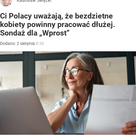
Radosław Święcki
Ci Polacy uważają, że bezdzietne
kobiety powinny pracować dłużej.
Sondaż dla „Wprost”
Dodano:
2
sierpnia
8:36