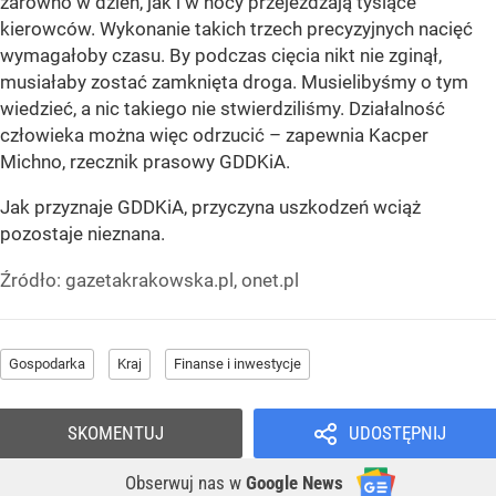
zarówno w dzień, jak i w nocy przejeżdżają tysiące
kierowców. Wykonanie takich trzech precyzyjnych nacięć
wymagałoby czasu. By podczas cięcia nikt nie zginął,
musiałaby zostać zamknięta droga. Musielibyśmy o tym
wiedzieć, a nic takiego nie stwierdziliśmy. Działalność
człowieka można więc odrzucić – zapewnia Kacper
Michno, rzecznik prasowy GDDKiA.
J
ak przyznaje GDDKiA, przyczyna uszkodzeń wciąż
pozostaje nieznana.
Źródło:
gazetakrakowska.pl, onet.pl
Gospodarka
Kraj
Finanse i inwestycje
SKOMENTUJ
UDOSTĘPNIJ
Obserwuj nas
w
Google News