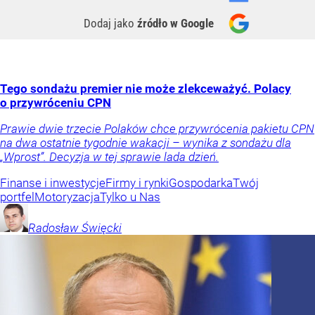
Dodaj jako
źródło w Google
Tego sondażu premier nie może zlekceważyć. Polacy
o przywróceniu CPN
Prawie dwie trzecie Polaków chce przywrócenia pakietu CPN
na dwa ostatnie tygodnie wakacji – wynika z sondażu dla
„Wprost”. Decyzja w tej sprawie lada dzień.
Finanse i inwestycje
Firmy i rynki
Gospodarka
Twój
portfel
Motoryzacja
Tylko u Nas
Radosław
Święcki