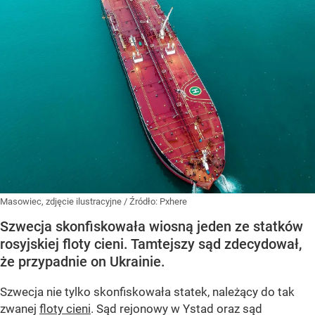
Masowiec, zdjęcie ilustracyjne
/ Źródło:
Pxhere
Szwecja skonfiskowała wiosną jeden ze statków
rosyjskiej floty cieni. Tamtejszy sąd zdecydował,
że przypadnie on Ukrainie.
Szwecja nie tylko skonfiskowała statek, należący do tak
zwanej
floty cieni
. Sąd rejonowy w Ystad oraz sąd