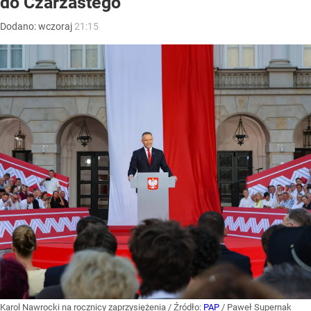
do Czarzastego
Dodano:
wczoraj
21:15
Karol Nawrocki na rocznicy zaprzysiężenia
/ Źródło:
PAP
/
Paweł Supernak