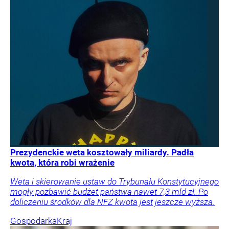
Prezydenckie weta kosztowały miliardy. Padła
kwota, która robi wrażenie
Weta i skierowanie ustaw do Trybunału Konstytucyjnego
mogły pozbawić budżet państwa nawet 7,3 mld zł. Po
doliczeniu środków dla NFZ kwota jest jeszcze wyższa.
Gospodarka
Kraj