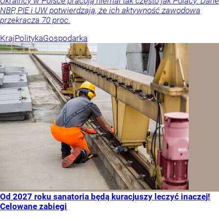
Ukraińcy w Polsce pracują niemal tak często jak Polacy. Dane
NBP, PIE i UW potwierdzają, że ich aktywność zawodowa
przekracza 70 proc.
Kraj
Polityka
Gospodarka
Od 2027 roku sanatoria będą kuracjuszy leczyć inaczej!
Celowane zabiegi