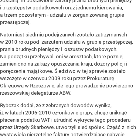
zostaną im postawione zarzuty prania brudnych pieniędzy
i przestępstw podatkowych oraz jednemu kierowania,
a trzem pozostałym - udziału w zorganizowanej grupie
przestępczej.
Natomiast siedmiu podejrzanych zostało zatrzymanych
w 2010 roku pod zarzutem udziału w grupie przestępczej,
prania brudnych pieniędzy i oszustw podatkowych.
Na początku przebywali oni w aresztach, które później
zamieniono na zakazy opuszczania kraju, dozory policji i
poręczenia majątkowe. Śledztwo w tej sprawie zostało
wszczęte w czerwcu 2009 roku przez Prokuraturę
Okręgową w Rzeszowie, ale jego prowadzenie powierzono
rzeszowskiej delegaturze ABW.
Rybczak dodał, że z zebranych dowodów wynika,
iż w latach 2006-2010 członkowie grupy, chcąc uniknąć
płacenia podatku VAT i utrudnić wykrycie tego procederu
przez Urzędy Skarbowe, utworzyli sieć spółek. Część z nich
wystawiała nierzetelne faktury potwierdzające nabycie