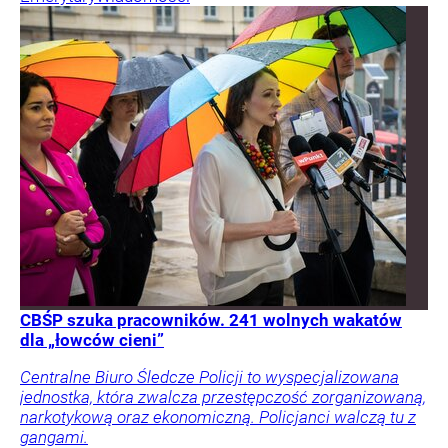
CBŚP szuka pracowników. 241 wolnych wakatów
dla „łowców cieni”
Centralne Biuro Śledcze Policji to wyspecjalizowana
jednostka, która zwalcza przestępczość zorganizowaną,
narkotykową oraz ekonomiczną. Policjanci walczą tu z
gangami.