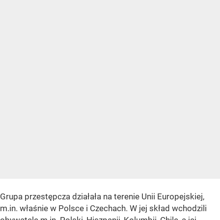
Grupa przestępcza działała na terenie Unii Europejskiej,
m.in. właśnie w Polsce i Czechach. W jej skład wchodzili