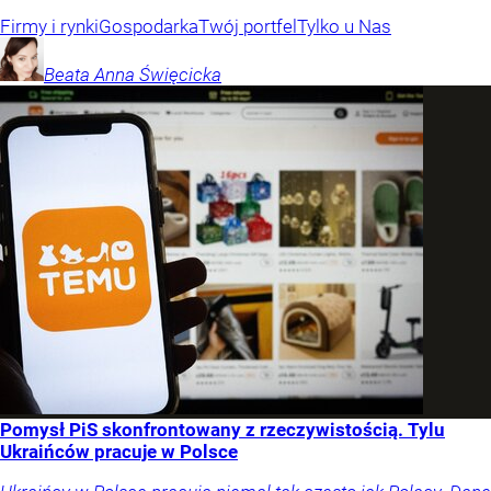
Firmy i rynki
Gospodarka
Twój portfel
Tylko u Nas
Beata Anna
Święcicka
Pomysł PiS skonfrontowany z rzeczywistością. Tylu
Ukraińców pracuje w Polsce