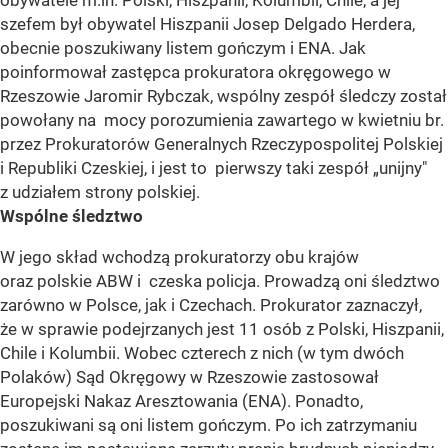
obywatele m.in. Polski, Hiszpanii, Kolumbii, Chile, a jej
szefem był obywatel Hiszpanii Josep Delgado Herdera,
obecnie poszukiwany listem gończym i ENA. Jak
poinformował zastępca prokuratora okręgowego w
Rzeszowie Jaromir Rybczak, wspólny zespół śledczy został
powołany na mocy porozumienia zawartego w kwietniu br.
przez Prokuratorów Generalnych Rzeczypospolitej Polskiej
i Republiki Czeskiej, i jest to pierwszy taki zespół „unijny"
z udziałem strony polskiej.
Wspólne śledztwo
W jego skład wchodzą prokuratorzy obu krajów
oraz polskie ABW i czeska policja. Prowadzą oni śledztwo
zarówno w Polsce, jak i Czechach. Prokurator zaznaczył,
że w sprawie podejrzanych jest 11 osób z Polski, Hiszpanii,
Chile i Kolumbii. Wobec czterech z nich (w tym dwóch
Polaków) Sąd Okręgowy w Rzeszowie zastosował
Europejski Nakaz Aresztowania (ENA). Ponadto,
poszukiwani są oni listem gończym. Po ich zatrzymaniu