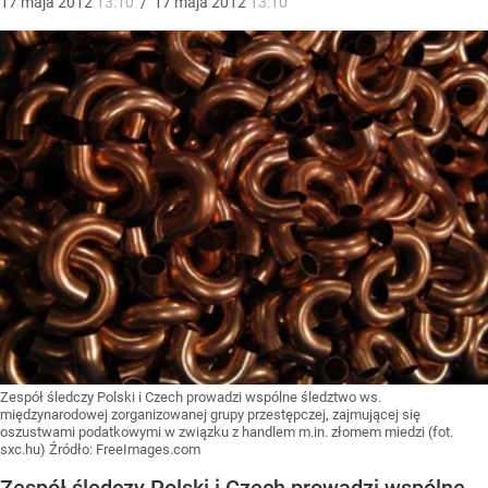
17
maja
2012
13:10
/
17
maja
2012
13:10
Zespół śledczy Polski i Czech prowadzi wspólne śledztwo ws.
międzynarodowej zorganizowanej grupy przestępczej, zajmującej się
oszustwami podatkowymi w związku z handlem m.in. złomem miedzi (fot.
sxc.hu)
Źródło:
FreeImages.com