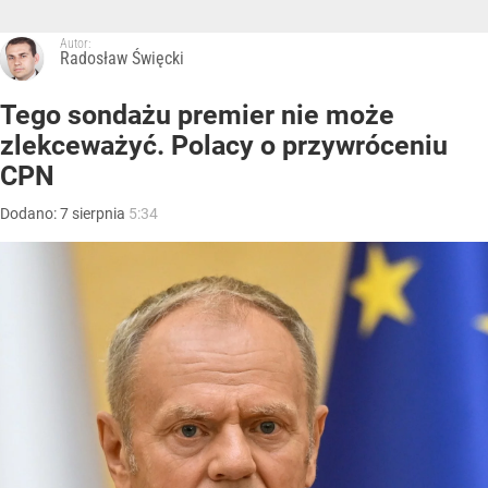
Autor:
Radosław Święcki
Tego sondażu premier nie może
zlekceważyć. Polacy o przywróceniu
CPN
Dodano:
7
sierpnia
5:34