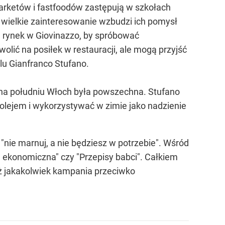
marketów i fastfoodów zastępują w szkołach
 wielkie zainteresowanie wzbudzi ich pomysł
 na rynek w Giovinazzo, by spróbować
olić na posiłek w restauracji, ale mogą przyjść
alu Gianfranco Stufano.
a na południu Włoch była powszechna. Stufano
e olejem i wykorzystywać w zimie jako nadzienie
"nie marnuj, a nie będziesz w potrzebie". Wśród
a ekonomiczna" czy "Przepisy babci". Całkiem
ż jakakolwiek kampania przeciwko