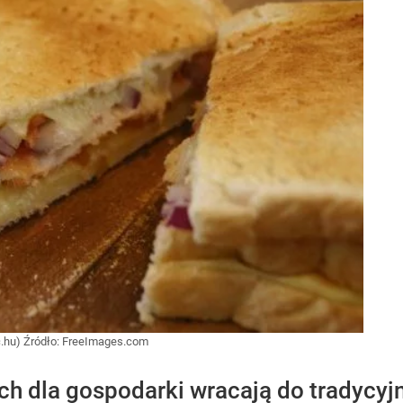
c.hu)
Źródło:
FreeImages.com
ch dla gospodarki wracają do tradycy