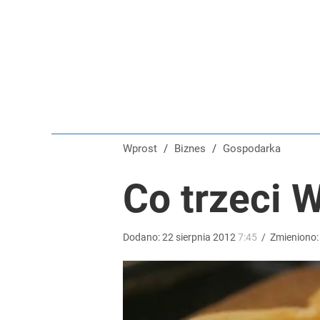
Dobra passa złotego trwa. Kursy walut 6 sierpnia 2
dodaj
Nawrocki ma szansę na drugą kadencję? Tak ocenil
8
Wprost
/
Biznes
/
Gospodarka
Vistula x LOT: Elegancja w podróży. Premiera wspó
Co trzeci 
dodaj
Dodano:
22
sierpnia
2012
7:45
/
Zmieniono