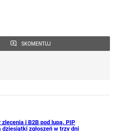
SKOMENTUJ
zlecenia i B2B pod lupą. PIP
 dziesiątki zgłoszeń w trzy dni