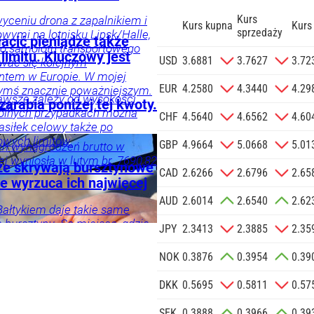
Kurs
yceniu drona z zapalnikiem i
Kurs kupna
Kurs
sprzedaży
ymi na lotnisku Lipsk/Halle,
cić pieniądze także
go samolotu transportowego
limitu. Kluczowy jest
zgodę na
USD
3.6881
3.7627
3.72
wać się kolejnym
 na podany
ntem w Europie. W mojej
informacji
EUR
4.2580
4.3440
4.29
zymś znacznie poważniejszym.
wsze zależy od wysokości
Agencji
arabia poniżej tej kwoty.
zy.
ólnych przypadkach można
Reklamowej
CHF
4.5640
4.6562
4.60
asiłek celowy także po
 o.o. w imieniu
owych limitów.
GBP
4.9664
5.0668
5.01
a zlecenie jej
h wynagrodzeń brutto w
 wyniosła w lutym br. 7690,82
znesowych.
że skrywają bursztynowe
CAD
2.6266
2.6796
2.65
e wyrzuca ich najwięcej
 SIĘ
AUD
2.6014
2.6540
2.62
Bałtykiem daje takie same
 bursztynu. Są miejsca, gdzie
JPY
2.3413
2.3885
2.35
rafić na wyjątkowe okazy.
NOK
0.3876
0.3954
0.39
DKK
0.5695
0.5811
0.57
SEK
0.3888
0.3966
0.39