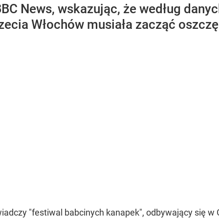
l BBC News, wskazując, że według dany
trzecia Włochów musiała zacząć oszcz
iadczy "festiwal babcinych kanapek", odbywający się w 