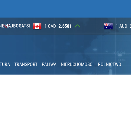
IE
NAJBOGATSI
1
1 AUD
2.6230
100 JP
rawie 2 mln wniosków w miesiąc
2030 roku?
KTURA
TRANSPORT
PALIWA
NIERUCHOMOSCI
ROLNICTWO
nia” pod ostrzałem