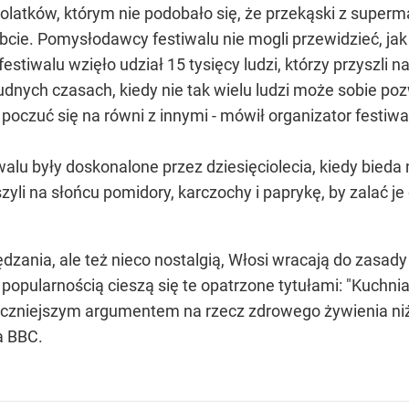
stolatków, którym nie podobało się, że przekąski z super
ie. Pomysłodawcy festiwalu nie mogli przewidzieć, jak
estiwalu wzięło udział 15 tysięcy ludzi, którzy przyszli
udnych czasach, kiedy nie tak wielu ludzi może sobie pozw
i poczuć się na równi z innymi - mówił organizator festiw
alu były doskonalone przez dziesięciolecia, kiedy bied
yli na słońcu pomidory, karczochy i paprykę, by zalać j
ania, ale też nieco nostalgią, Włosi wracają do zasady 
popularnością cieszą się te opatrzone tytułami: "Kuchni
teczniejszym argumentem na rzecz zdrowego żywienia ni
a BBC.