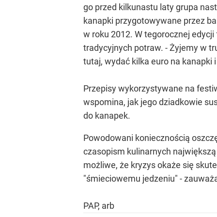
go przed kilkunastu laty grupa na
kanapki przygotowywane przez babc
w roku 2012. W tegorocznej edycji f
tradycyjnych potraw. - Żyjemy w tr
tutaj, wydać kilka euro na kanapki 
Przepisy wykorzystywane na festiw
wspomina, jak jego dziadkowie susz
do kanapek.
Powodowani koniecznością oszczędz
czasopism kulinarnych największą 
możliwe, że kryzys okaże się sku
"śmieciowemu jedzeniu" - zauważ
PAP, arb