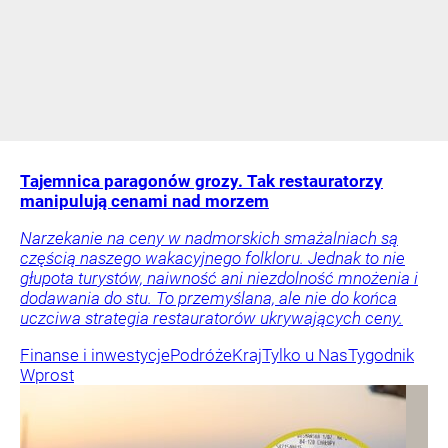
Tajemnica paragonów grozy. Tak restauratorzy
manipulują cenami nad morzem
Narzekanie na ceny w nadmorskich smażalniach są
częścią naszego wakacyjnego folkloru. Jednak to nie
głupota turystów, naiwność ani niezdolność mnożenia i
dodawania do stu. To przemyślana, ale nie do końca
uczciwa strategia restauratorów ukrywających ceny.
Finanse i inwestycje
Podróże
Kraj
Tylko u Nas
Tygodnik
Wprost