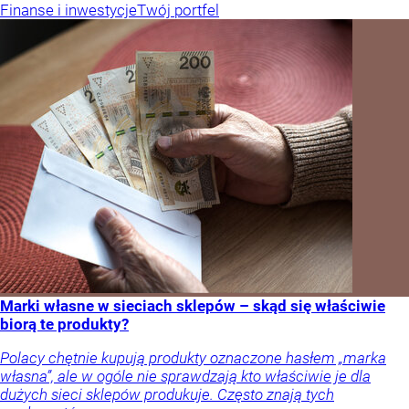
Finanse i inwestycje
Twój portfel
Marki własne w sieciach sklepów – skąd się właściwie
biorą te produkty?
Polacy chętnie kupują produkty oznaczone hasłem „marka
własna”, ale w ogóle nie sprawdzają kto właściwie je dla
dużych sieci sklepów produkuje. Często znają tych