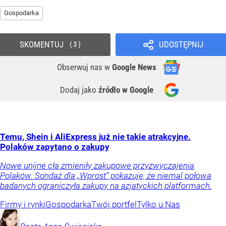
Gospodarka
SKOMENTUJ
UDOSTĘPNIJ
3
Obserwuj nas
w
Google News
Dodaj jako
źródło w Google
Temu, Shein i AliExpress już nie takie atrakcyjne.
Polaków zapytano o zakupy
Nowe unijne cła zmieniły zakupowe przyzwyczajenia
Polaków. Sondaż dla „Wprost” pokazuje, że niemal połowa
badanych ograniczyła zakupy na azjatyckich platformach.
Firmy i rynki
Gospodarka
Twój portfel
Tylko u Nas