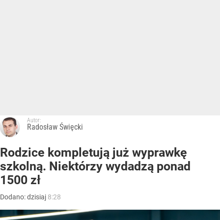
Autor:
Radosław Święcki
Rodzice kompletują już wyprawkę
szkolną. Niektórzy wydadzą ponad
1500 zł
Dodano:
dzisiaj
8:28