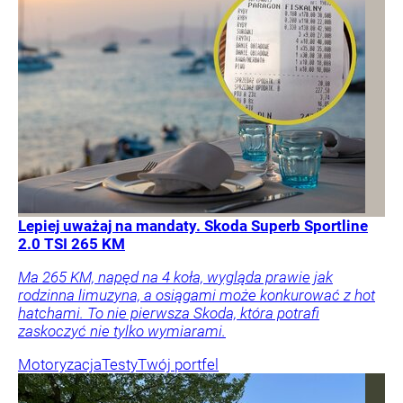
Lepiej uważaj na mandaty. Skoda Superb Sportline
2.0 TSI 265 KM
Ma 265 KM, napęd na 4 koła, wygląda prawie jak
rodzinna limuzyna, a osiągami może konkurować z hot
hatchami. To nie pierwsza Skoda, która potrafi
zaskoczyć nie tylko wymiarami.
Motoryzacja
Testy
Twój portfel