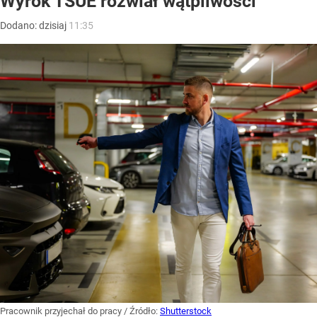
Wyrok TSUE rozwiał wątpliwości
Dodano:
dzisiaj
11:35
Pracownik przyjechał do pracy
/ Źródło:
Shutterstock