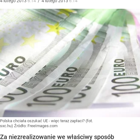
4
lutego
2013
6:14
/
4
lutego
2013
6:14
Polska chciała oszukać UE - więc teraz zapłaci? (fot.
sxc.hu)
Źródło:
FreeImages.com
Za niezrealizowanie we właściwy sposób