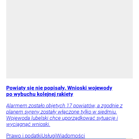
Powiaty się nie popisały. Wnioski wojewody
po wybuchu kolejnej rakiety
Alarmem zostało objętych 17 powiatów, a zgodnie z
planem syreny zostały włączone tylko w siedmiu.
Wojewoda lubelski chce uporządkować sytuację i
wyciągnąć wnioski.
Prawo i podatki
Usługi
Wiadomości