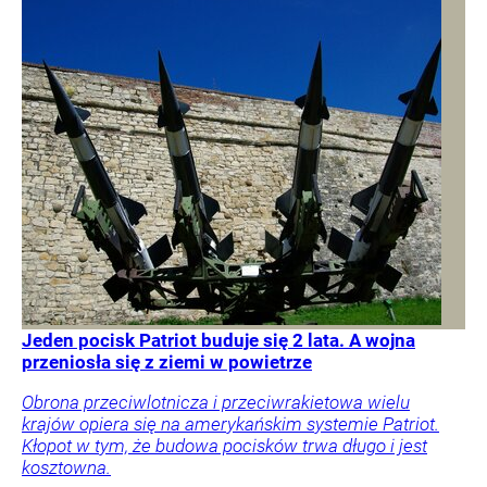
Jeden pocisk Patriot buduje się 2 lata. A wojna
przeniosła się z ziemi w powietrze
Obrona przeciwlotnicza i przeciwrakietowa wielu
krajów opiera się na amerykańskim systemie Patriot.
Kłopot w tym, że budowa pocisków trwa długo i jest
kosztowna.