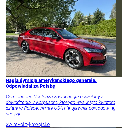
Nagła dymisja amerykańskiego generała.
Odpowiadał za Polskę
Gen. Charles Costanza został nagle odwołany z
dowodzenia V Korpusem, którego wysunięta kwatera
działa w Polsce. Armia USA nie ujawnia powodów tej
decyzji.
Świat
Polityka
Wojsko