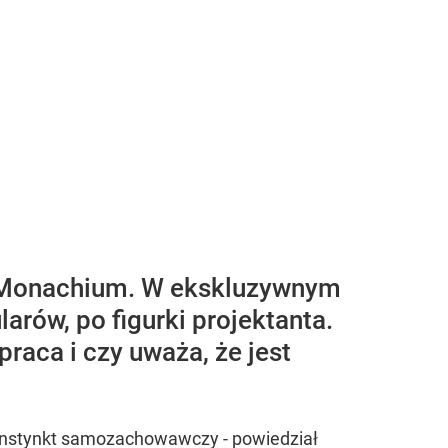
 w Monachium. W ekskluzywnym
arów, po figurki projektanta.
raca i czy uważa, że jest
to instynkt samozachowawczy - powiedział