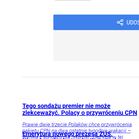
UDO
Tego sondażu premier nie może
zlekceważyć. Polacy o przywróceniu CPN
Prawie dwie trzecie Polaków chce przywrócenia
pakietu CPN na dwa ostatnie tygodnie wakacji –
Emerytura nowego prezesa ZUS.
wynika z sondażu dla „Wprost”. Decyzja w tej