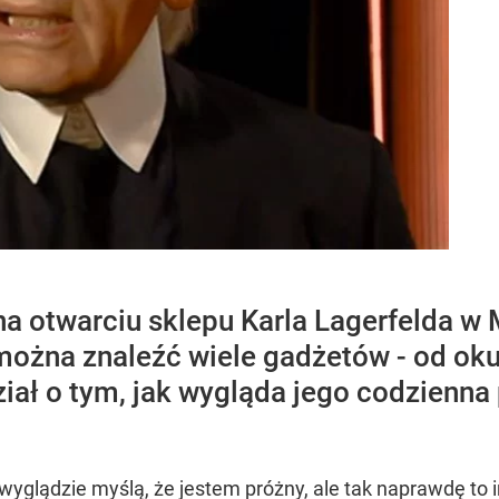
 na otwarciu sklepu Karla Lagerfelda
ożna znaleźć wiele gadżetów - od okul
iał o tym, jak wygląda jego codzienna p
po wyglądzie myślą, że jestem próżny, ale tak naprawdę 