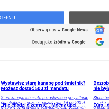
STĘPNIJ
Obserwuj nas
w
Google News
Dodaj jako
źródło w Google
Wystawisz starą kanapę pod śmietnik?
Bezrobo
Możesz dostać 500 zł mandatu
nie był
Stara kanapa lub szafa pozostawiona przy altanie
Stopa be
śmietnikowej może oznaczać mandat do 500 zł.
wynika z
„Nie chodzi o zemstę”. Mocny apel
Euro i 
Meble można wystawiać tylko w wyznaczonych
one potw