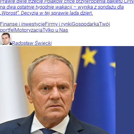
Prawie dwie trzecie Polaków chce przywrócenia pakietu CPN
na dwa ostatnie tygodnie wakacji – wynika z sondażu dla
„Wprost”. Decyzja w tej sprawie lada dzień.
Finanse i inwestycje
Firmy i rynki
Gospodarka
Twój
portfel
Motoryzacja
Tylko u Nas
Radosław
Święcki