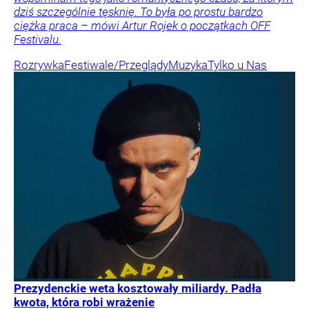
dziś szczególnie tęsknię. To była po prostu bardzo
ciężka praca – mówi Artur Rojek o początkach OFF
Festivalu.
Rozrywka
Festiwale/Przeglądy
Muzyka
Tylko u Nas
Prezydenckie weta kosztowały miliardy. Padła
kwota, która robi wrażenie