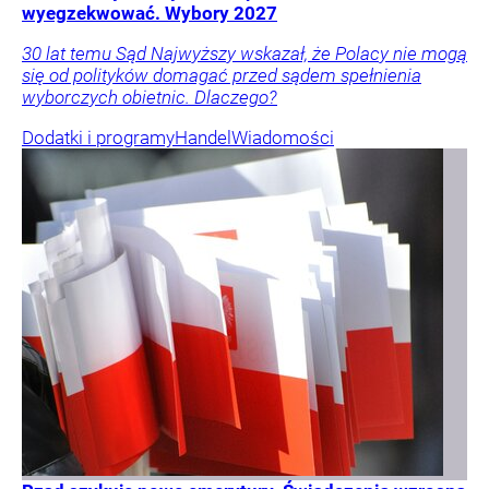
wyegzekwować. Wybory 2027
30 lat temu Sąd Najwyższy wskazał, że Polacy nie mogą
się od polityków domagać przed sądem spełnienia
wyborczych obietnic. Dlaczego?
Dodatki i programy
Handel
Wiadomości