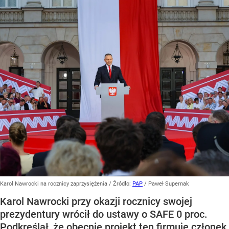
Karol Nawrocki na rocznicy zaprzysiężenia
/ Źródło:
PAP
/
Paweł Supernak
Karol Nawrocki przy okazji rocznicy swojej
prezydentury wrócił do ustawy o SAFE 0 proc.
Podkreślał, że obecnie projekt ten firmuje członek