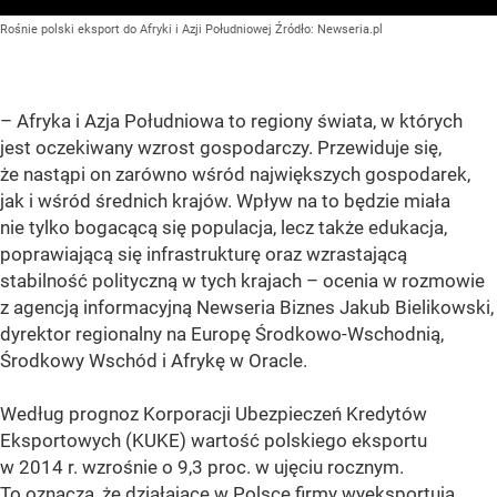
Rośnie polski eksport do Afryki i Azji Południowej
Źródło:
Newseria.pl
– Afryka i Azja Południowa to regiony świata, w których
jest oczekiwany wzrost gospodarczy. Przewiduje się,
że nastąpi on zarówno wśród największych gospodarek,
jak i wśród średnich krajów. Wpływ na to będzie miała
nie tylko bogacącą się populacja, lecz także edukacja,
poprawiającą się infrastrukturę oraz wzrastającą
stabilność polityczną w tych krajach – ocenia w rozmowie
z agencją informacyjną Newseria Biznes Jakub Bielikowski,
dyrektor regionalny na Europę Środkowo-Wschodnią,
Środkowy Wschód i Afrykę w Oracle.
Według prognoz Korporacji Ubezpieczeń Kredytów
Eksportowych (KUKE) wartość polskiego eksportu
w 2014 r. wzrośnie o 9,3 proc. w ujęciu rocznym.
To oznacza, że działające w Polsce firmy wyeksportują