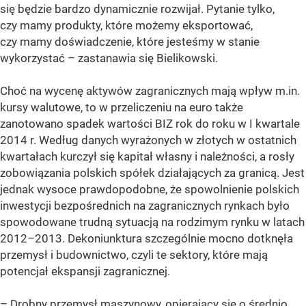
się będzie bardzo dynamicznie rozwijał. Pytanie tylko,
czy mamy produkty, które możemy eksportować,
czy mamy doświadczenie, które jesteśmy w stanie
wykorzystać – zastanawia się Bielikowski.
Choć na wycenę aktywów zagranicznych mają wpływ m.in.
kursy walutowe, to w przeliczeniu na euro także
zanotowano spadek wartości BIZ rok do roku w I kwartale
2014 r. Według danych wyrażonych w złotych w ostatnich
kwartałach kurczył się kapitał własny i należności, a rosły
zobowiązania polskich spółek działających za granicą. Jest
jednak wysoce prawdopodobne, że spowolnienie polskich
inwestycji bezpośrednich na zagranicznych rynkach było
spowodowane trudną sytuacją na rodzimym rynku w latach
2012–2013. Dekoniunktura szczególnie mocno dotknęła
przemysł i budownictwo, czyli te sektory, które mają
potencjał ekspansji zagranicznej.
– Drobny przemysł maszynowy, opierający się o średnio