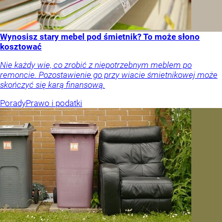
Wynosisz stary mebel pod śmietnik? To może słono
kosztować
Nie każdy wie, co zrobić z niepotrzebnym meblem po
remoncie. Pozostawienie go przy wiacie śmietnikowej może
skończyć się karą finansową.
Porady
Prawo i podatki