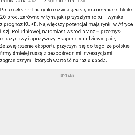
15
lipca
2014
14:43
/
13
stycznia
2015
11:34
Polski eksport na rynki rozwijające się ma urosnąć o blisko
20 proc. zarówno w tym, jak i przyszłym roku – wynika
z prognoz KUKE. Największy potencjał mają rynki w Afryce
i Azji Południowej, natomiast wśród branż – przemysł
maszynowy i spożywczy. Eksperci spodziewają się,
że zwiększenie eksportu przyczyni się do tego, że polskie
firmy śmielej ruszą z bezpośrednimi inwestycjami
zagranicznymi, których wartość na razie spada.