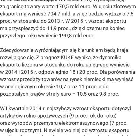
za granicę towary warte 170,5 mld euro. W ujęciu złotowym
eksport ma wynieść 704,7 mld, a więc będzie wyższy o 7,6
proc. w stosunku do 2013 r. W 2015 r. wzrost eksportu
ma przyspieszyć do 11,9 proc., dzięki czemu na koniec
przyszłego roku wyniesie 190,8 mld euro.
Zdecydowanie wyróżniającym się kierunkiem będą kraje
rozwijające się. Z prognoz KUKE wynika, że dynamika
eksportu liczona w stosunku do roku ubiegłego wyniesie
w 2014 i 2015 r. odpowiednio 18 i 20 proc. Dla porównania
wzrost sprzedaży towarów na rynek niemiecki ma wynieść
w analogicznym okresie 10,7 oraz 11 proc, a do
pozostałych krajów strefy euro – 10,5 oraz 9,8 proc.
W I kwartale 2014 r. najszybszy wzrost eksportu dotyczył
artykułów rolno-spożywczych (9 proc. rok do roku)
oraz wyrobów przemysłu elektromaszynowego (7 proc.
w ujęciu rocznym). Niewiele wolniej od wzrostu eksportu