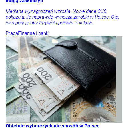
mogą zaskoczyć
Mediana wynagrodzeń wzrosła. Nowe dane GUS
pokazują, ile naprawdę wynoszą zarobki w Polsce. Oto,
jaką pensję otrzymywała połowa Polaków.
Praca
Finanse i banki
Obietnic wyborczych nie sposób w Polsce