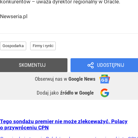
konkurentów – uważa dyrektor regionalny w Oracle.
Newseria.pl
Gospodarka
Firmy i rynki
SKOMENTUJ
UDOSTĘPNIJ
Obserwuj nas
w
Google News
Dodaj jako
źródło w Google
Tego sondażu premier nie może zlekceważyć. Polacy
o przywróceniu CPN