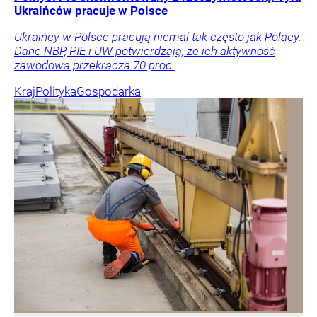
Ukraińców pracuje w Polsce
Ukraińcy w Polsce pracują niemal tak często jak Polacy.
Dane NBP, PIE i UW potwierdzają, że ich aktywność
zawodowa przekracza 70 proc.
Kraj
Polityka
Gospodarka