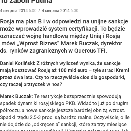
To zaboli Putina
4
sierpnia
2014
6:00
/
4
sierpnia
2014
6:00
Rosja ma plan B i w odpowiedzi na unijne sankcje
może wprowadzić system certyfikacji. To będzie
oznaczać wojnę handlową między Unią i Rosją –
mówi „Wprost Biznes” Marek Buczak, dyrektor
ds. rynków zagranicznych w Quercus TFI.
Daniel Kotliński: Z różnych wyliczeń wynika, że sankcje
mają kosztować Rosję aż 100 mld euro – tyle straci Kreml
przez dwa lata. Czy to rzeczywiście cios dla gospodarki,
czy raczej prztyczek w nos?
Marek Buczak:
Te restrykcje bezsprzecznie spowodują
spadek dynamiki rosyjskiego PKB. Widać to już po drugim
półroczu, a nowe sankcje jeszcze bardziej obniżą wzrost.
Spadki rzędu 2,5-3 proc. są bardzo realne. Oczywiście, o ile
nie dojdzie do „odkręcenia” sankcji, które za trzy miesiące