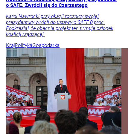
o SAFE. Zwrócił się do Czarzastego
Karol Nawrocki przy okazji rocznicy swojej
prezydentury wrócił do ustawy o SAFE 0 proc.
Podkreślał, że obecnie projekt ten firmuje członek
koalicji rządzącej.
Kraj
Polityka
Gospodarka