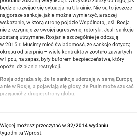
poddane zostaną weryfikacji. Wszystko zależy od tego, jak
będzie rozwijać się sytuacja na Ukrainie. Nie są to jeszcze
najgorsze sankcje, jakie można wymierzyć, a raczej
wskazanie, w którą stronę pójdzie Wspólnota, jeśli Rosja
nie zrezygnuje ze swojej agresywnej retoryki. Jeśli sankcje
zostaną utrzymane, Rosjanie szczególnie je odczują
w 2015 r. Musimy mieć świadomość, że sankcje dotyczą
okresu od sierpnia – wiele kontraktów zostało zawartych
w lipcu, na zapas, były buforem bezpieczeństwa, który
opóźni działanie restrykcji.
Rosja odgraża się, że te sankcje uderzają w samą Europę,
a nie w Rosję, a pojawiają się głosy, że Putin może szukać
przyjaciół z drugiej strony globu.
Więcej możesz przeczytać w
32/2014 wydaniu
tygodnika Wprost
.