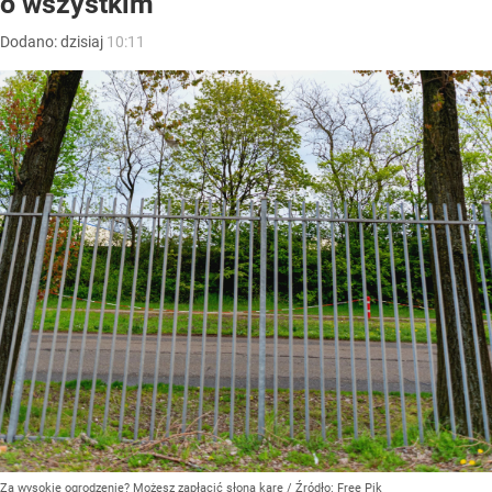
o wszystkim
Dodano:
dzisiaj
10:11
Za wysokie ogrodzenie? Możesz zapłacić słoną karę
/ Źródło:
Free Pik