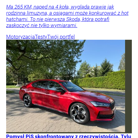
Ma 265 KM, napęd na 4 koła, wygląda prawie jak
rodzinna limuzyna, a osiągami może konkurować z hot
hatchami. To nie pierwsza Skoda, która potrafi
zaskoczyć nie tylko wymiarami.
Motoryzacja
Testy
Twój portfel
Pomysł PiS skonfrontowany z rzeczywistością. Tylu