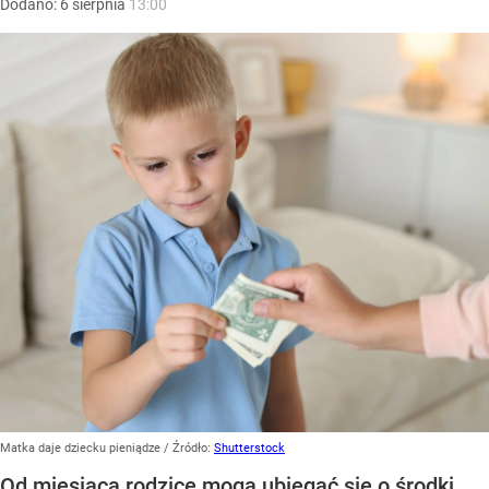
Dodano:
6
sierpnia
13:00
Matka daje dziecku pieniądze
/ Źródło:
Shutterstock
Od miesiąca rodzice mogą ubiegać się o środki