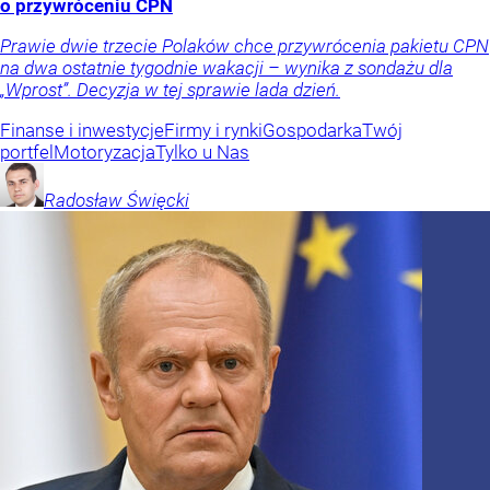
o przywróceniu CPN
Prawie dwie trzecie Polaków chce przywrócenia pakietu CPN
na dwa ostatnie tygodnie wakacji – wynika z sondażu dla
„Wprost”. Decyzja w tej sprawie lada dzień.
Finanse i inwestycje
Firmy i rynki
Gospodarka
Twój
portfel
Motoryzacja
Tylko u Nas
Radosław
Święcki