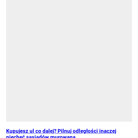
Kupujesz ul co dalej? Pilnuj odległości inaczej
niechęć sąsiadów murowana