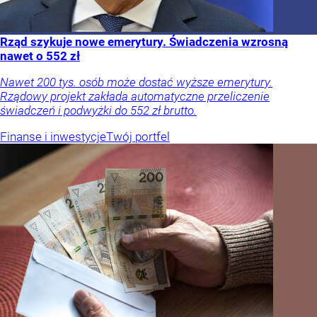
Rząd szykuje nowe emerytury. Świadczenia wzrosną
nawet o 552 zł
Nawet 200 tys. osób może dostać wyższe emerytury.
Rządowy projekt zakłada automatyczne przeliczenie
świadczeń i podwyżki do 552 zł brutto.
Finanse i inwestycje
Twój portfel