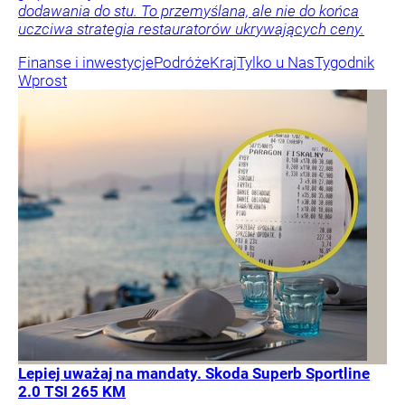
dodawania do stu. To przemyślana, ale nie do końca
uczciwa strategia restauratorów ukrywających ceny.
Finanse i inwestycje
Podróże
Kraj
Tylko u Nas
Tygodnik
Wprost
Lepiej uważaj na mandaty. Skoda Superb Sportline
2.0 TSI 265 KM