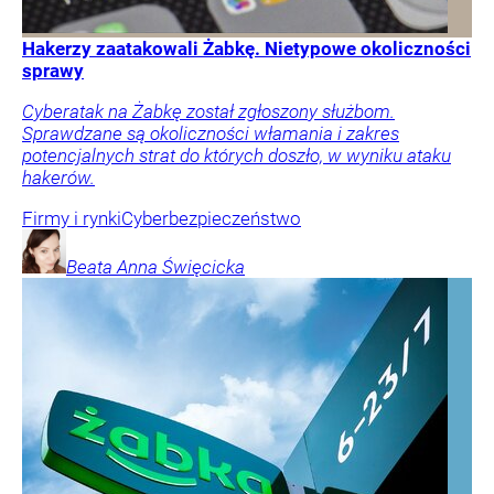
Hakerzy zaatakowali Żabkę. Nietypowe okoliczności
sprawy
Cyberatak na Żabkę został zgłoszony służbom.
Sprawdzane są okoliczności włamania i zakres
potencjalnych strat do których doszło, w wyniku ataku
hakerów.
Firmy i rynki
Cyberbezpieczeństwo
Beata Anna
Święcicka