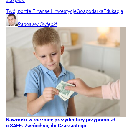
300 plus.
Twój portfel
Finanse i inwestycje
Gospodarka
Edukacja
Radosław
Święcki
Nawrocki w rocznicę prezydentury przypomniał
o SAFE. Zwrócił się do Czarzastego