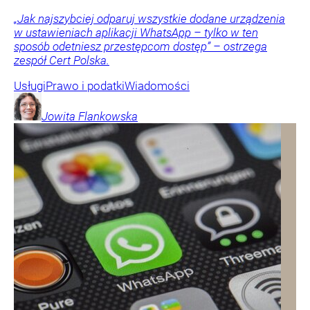
„Jak najszybciej odparuj wszystkie dodane urządzenia
w ustawieniach aplikacji WhatsApp – tylko w ten
sposób odetniesz przestępcom dostęp” – ostrzega
zespół Cert Polska.
Usługi
Prawo i podatki
Wiadomości
Jowita
Flankowska