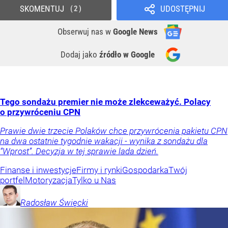
SKOMENTUJ
UDOSTĘPNIJ
2
Obserwuj nas
w
Google News
Dodaj jako
źródło w Google
Tego sondażu premier nie może zlekceważyć. Polacy
o przywróceniu CPN
Prawie dwie trzecie Polaków chce przywrócenia pakietu CPN
na dwa ostatnie tygodnie wakacji - wynika z sondażu dla
“Wprost”. Decyzja w tej sprawie lada dzień.
Finanse i inwestycje
Firmy i rynki
Gospodarka
Twój
portfel
Motoryzacja
Tylko u Nas
Radosław
Święcki