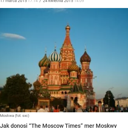
17
marca
2015
17:14
/
24
kwietnia
2015
14:09
Moskwa (fot. sxc)
Jak donosi “The Moscow Times” mer Moskwy