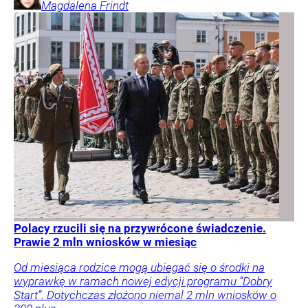
Magdalena
Frindt
Polacy rzucili się na przywrócone świadczenie.
Prawie 2 mln wniosków w miesiąc
Od miesiąca rodzice mogą ubiegać się o środki na
wyprawkę w ramach nowej edycji programu “Dobry
Start”. Dotychczas złożono niemal 2 mln wniosków o