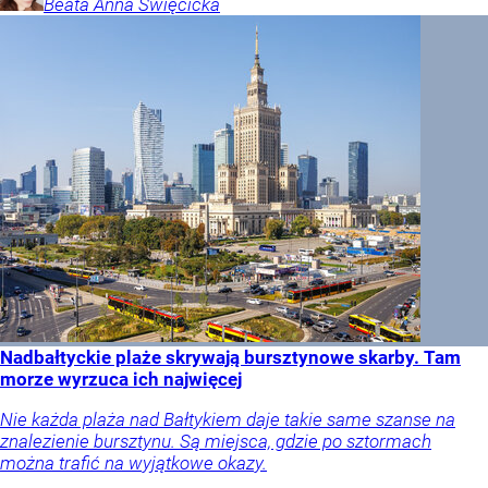
Beata Anna
Święcicka
Nadbałtyckie plaże skrywają bursztynowe skarby. Tam
morze wyrzuca ich najwięcej
Nie każda plaża nad Bałtykiem daje takie same szanse na
znalezienie bursztynu. Są miejsca, gdzie po sztormach
można trafić na wyjątkowe okazy.