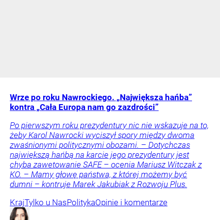
Wrze po roku Nawrockiego. „Największa hańba”
kontra „Cała Europa nam go zazdrości”
Po pierwszym roku prezydentury nic nie wskazuje na to,
żeby Karol Nawrocki wyciszył spory między dwoma
zwaśnionymi politycznymi obozami. – Dotychczas
największą hańbą na karcie jego prezydentury jest
chyba zawetowanie SAFE – ocenia Mariusz Witczak z
KO. – Mamy głowę państwa, z której możemy być
dumni – kontruje Marek Jakubiak z Rozwoju Plus.
Kraj
Tylko u Nas
Polityka
Opinie i komentarze