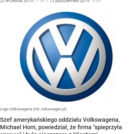
22
września
2015
11:38
/
12
października
2015
15:08
Logo Volkswagena (fot. volkswagen.pl)
Szef amerykańskiego oddziału Volkswagena,
Michael Horn, powiedział, że firma "spieprzyła