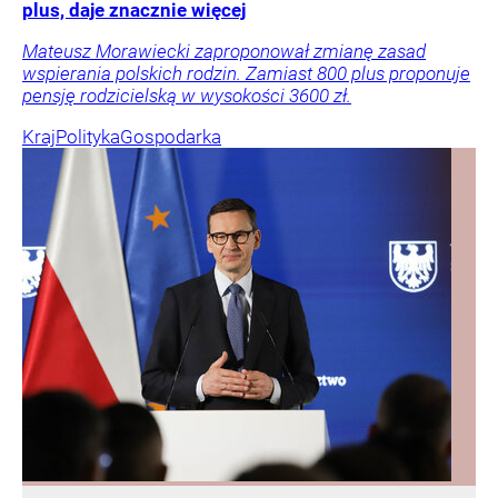
plus, daje znacznie więcej
Mateusz Morawiecki zaproponował zmianę zasad
wspierania polskich rodzin. Zamiast 800 plus proponuje
pensję rodzicielską w wysokości 3600 zł.
Kraj
Polityka
Gospodarka