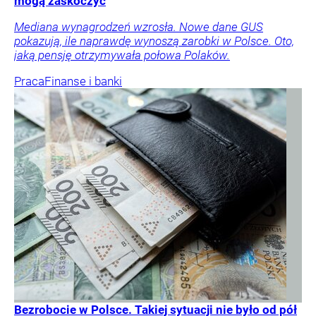
mogą zaskoczyć
Mediana wynagrodzeń wzrosła. Nowe dane GUS
pokazują, ile naprawdę wynoszą zarobki w Polsce. Oto,
jaką pensję otrzymywała połowa Polaków.
Praca
Finanse i banki
Bezrobocie w Polsce. Takiej sytuacji nie było od pół