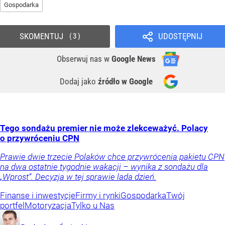
Gospodarka
SKOMENTUJ
UDOSTĘPNIJ
3
Obserwuj nas
w
Google News
Dodaj jako
źródło w Google
Tego sondażu premier nie może zlekceważyć. Polacy
o przywróceniu CPN
Prawie dwie trzecie Polaków chce przywrócenia pakietu CPN
na dwa ostatnie tygodnie wakacji – wynika z sondażu dla
„Wprost”. Decyzja w tej sprawie lada dzień.
Finanse i inwestycje
Firmy i rynki
Gospodarka
Twój
portfel
Motoryzacja
Tylko u Nas