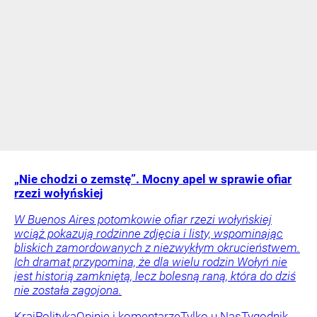
„Nie chodzi o zemstę”. Mocny apel w sprawie ofiar
rzezi wołyńskiej
W Buenos Aires potomkowie ofiar rzezi wołyńskiej
wciąż pokazują rodzinne zdjęcia i listy, wspominając
bliskich zamordowanych z niezwykłym okrucieństwem.
Ich dramat przypomina, że dla wielu rodzin Wołyń nie
jest historią zamkniętą, lecz bolesną raną, która do dziś
nie została zagojona.
Kraj
Polityka
Opinie i komentarze
Tylko u Nas
Tygodnik