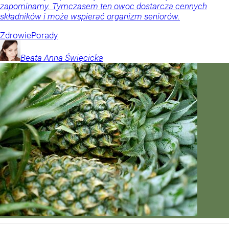
zapominamy. Tymczasem ten owoc dostarcza cennych
składników i może wspierać organizm seniorów.
Zdrowie
Porady
Beata Anna
Święcicka