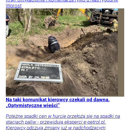
Wprost
Na taki komunikat kierowcy czekali od dawna.
„Optymistyczne wieści”
Potężne spadki cen w hurcie przełożą się na spadki na
stacjach paliw - przewidują eksperci e-petrol.pl.
Kierowcy odczują zmiany już w nadchodzącym