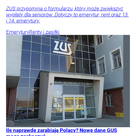
ZUS przypomina o formularzu, który może zwiększyć
wypłaty dla seniorów. Dotyczy to emerytur, rent oraz 13.
i 14. emerytury.
Emerytury
Renty i zasiłki
Ile naprawdę zarabiają Polacy? Nowe dane GUS