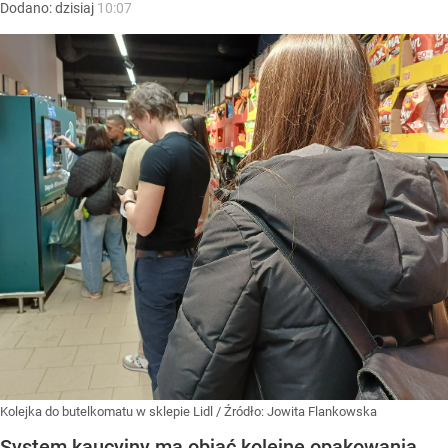
Dodano:
dzisiaj
10:07
Kolejka do butelkomatu w sklepie Lidl
/ Źródło:
Jowita Flankowska
System kaucyjny ma objąć kolejne opakowania.