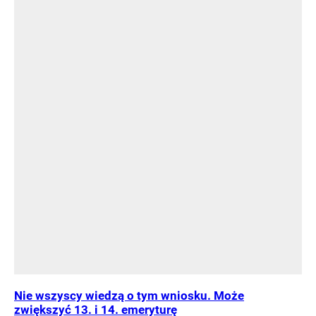
Nie wszyscy wiedzą o tym wniosku. Może
zwiększyć 13. i 14. emeryturę