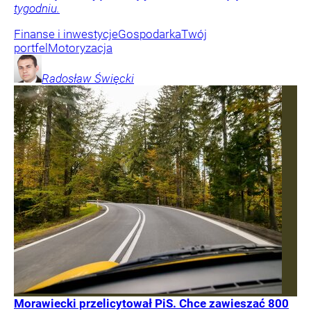
tygodniu.
Finanse i inwestycje
Gospodarka
Twój
portfel
Motoryzacja
Radosław
Święcki
Morawiecki przelicytował PiS. Chce zawieszać 800