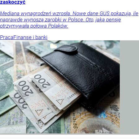
zaskoczyć
Mediana wynagrodzeń wzrosła. Nowe dane GUS pokazują, ile
naprawdę wynoszą zarobki w Polsce. Oto, jaką pensję
otrzymywała połowa Polaków.
Praca
Finanse i banki