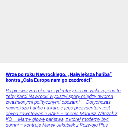
Wrze po roku Nawrockiego. „Największa hańba”
kontra „Cała Europa nam go zazdrości”
Po pierwszym roku prezydentury nic nie wskazuje na to,
żeby Karol Nawrocki wyciszył spory między dwoma
zwaśnionymi politycznymi obozami. – Dotychczas
największą hańbą na karcie jego prezydentury jest
chyba zawetowanie SAFE – ocenia Mariusz Witczak z
KO. – Mamy głowę państwa, z której możemy być
dumni – kontruje Marek Jakubiak z Rozwoju Plus.