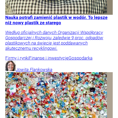
Nauka potrafi zamienić plastik w wodór. To lepsze
niż nowy plastik ze starego
Według oficjalnych danych Organizacji Współpracy
Gospodarczej i Rozwoju, zaledwie 9 proc. odpadów
plastikowych na świecie jest poddawanych
skutecznemu recyklingowi.
Firmy i rynki
Finanse i inwestycje
Gospodarka
Jowita
Flankowska