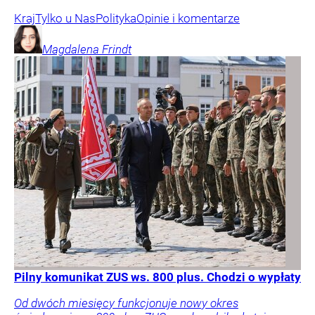
Kraj
Tylko u Nas
Polityka
Opinie i komentarze
Magdalena
Frindt
Pilny komunikat ZUS ws. 800 plus. Chodzi o wypłaty
Od dwóch miesięcy funkcjonuje nowy okres