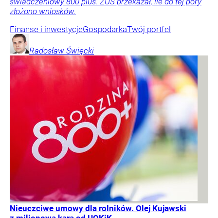
świadczeniowy 800 plus. ZUS przekazał, ile do tej pory
złożono wniosków.
Finanse i inwestycje
Gospodarka
Twój portfel
Radosław
Święcki
Nieuczciwe umowy dla rolników. Olej Kujawski
z milionową karą od UOKiK