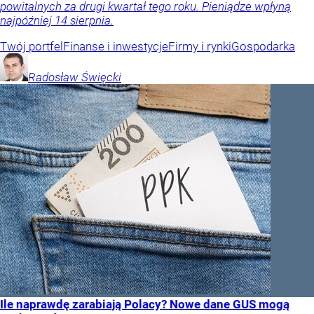
powitalnych za drugi kwartał tego roku. Pieniądze wpłyną
najpóźniej 14 sierpnia.
Twój portfel
Finanse i inwestycje
Firmy i rynki
Gospodarka
Radosław
Święcki
Ile naprawdę zarabiają Polacy? Nowe dane GUS mogą