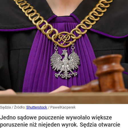
Sędzia
/ Źródło:
Shutterstock
/
PawelKacperek
Jedno sądowe pouczenie wywołało większe
poruszenie niż niejeden wyrok. Sędzia otwarcie