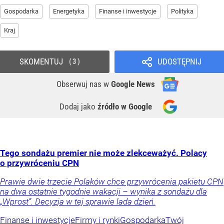
Gospodarka
Energetyka
Finanse i inwestycje
Polityka
Kraj
SKOMENTUJ
UDOSTĘPNIJ
3
Obserwuj nas
w
Google News
Dodaj jako
źródło w Google
Tego sondażu premier nie może zlekceważyć. Polacy
o przywróceniu CPN
Prawie dwie trzecie Polaków chce przywrócenia pakietu CPN
na dwa ostatnie tygodnie wakacji – wynika z sondażu dla
„Wprost”. Decyzja w tej sprawie lada dzień.
Finanse i inwestycje
Firmy i rynki
Gospodarka
Twój