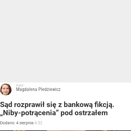
Autor:
Magdalena Pledziewicz
Sąd rozprawił się z bankową fikcją.
„Niby-potrącenia” pod ostrzałem
Dodano:
4
sierpnia
6:32