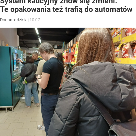
System kaucyjny znów się zmieni.
Te opakowania też trafią do automatów
Dodano:
dzisiaj
10:07