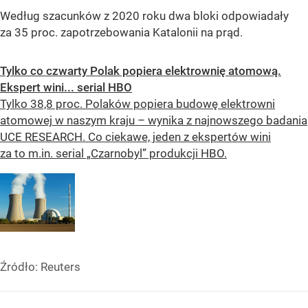
Według szacunków z 2020 roku dwa bloki odpowiadały
za 35 proc. zapotrzebowania Katalonii na prąd.
Tylko co czwarty Polak popiera elektrownię atomową.
Ekspert wini... serial HBO
Tylko 38,8 proc. Polaków popiera budowę elektrowni
atomowej w naszym kraju – wynika z najnowszego badania
UCE RESEARCH. Co ciekawe, jeden z ekspertów wini
za to m.in. serial „Czarnobyl” produkcji HBO.
Źródło:
Reuters