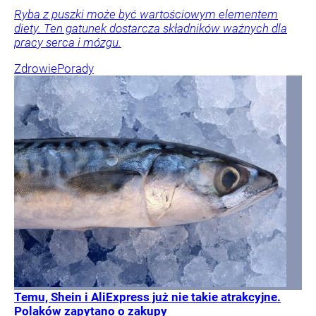
Ryba z puszki może być wartościowym elementem
diety. Ten gatunek dostarcza składników ważnych dla
pracy serca i mózgu.
Zdrowie
Porady
Temu, Shein i AliExpress już nie takie atrakcyjne.
Polaków zapytano o zakupy