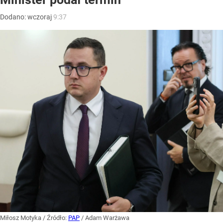
Dodano:
wczoraj
9:37
Miłosz Motyka
/ Źródło:
PAP
/
Adam Warżawa