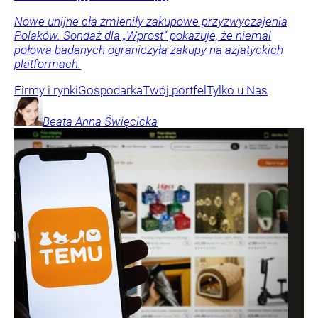
Nowe unijne cła zmieniły zakupowe przyzwyczajenia
Polaków. Sondaż dla „Wprost” pokazuje, że niemal
połowa badanych ograniczyła zakupy na azjatyckich
platformach.
Firmy i rynki
Gospodarka
Twój portfel
Tylko u Nas
Beata Anna
Święcicka