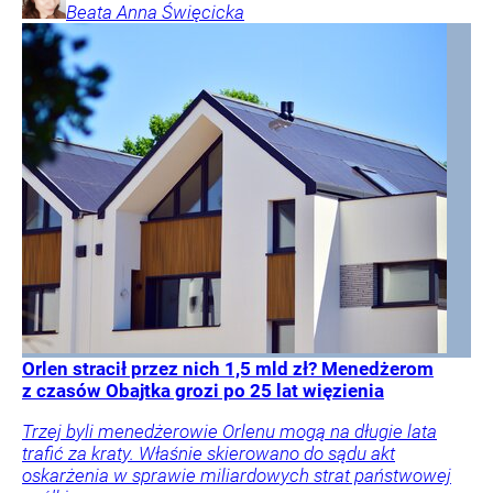
Beata Anna
Święcicka
Orlen stracił przez nich 1,5 mld zł? Menedżerom
z czasów Obajtka grozi po 25 lat więzienia
Trzej byli menedżerowie Orlenu mogą na długie lata
trafić za kraty. Właśnie skierowano do sądu akt
oskarżenia w sprawie miliardowych strat państwowej