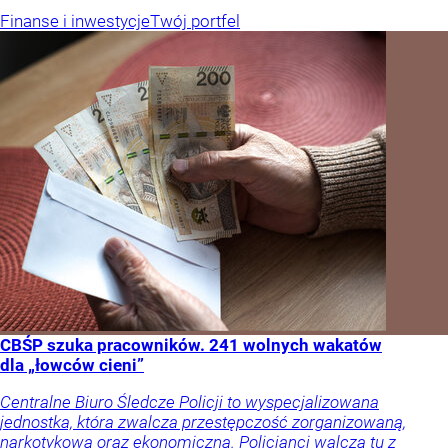
Finanse i inwestycje
Twój portfel
CBŚP szuka pracowników. 241 wolnych wakatów
dla „łowców cieni”
Centralne Biuro Śledcze Policji to wyspecjalizowana
jednostka, która zwalcza przestępczość zorganizowaną,
narkotykową oraz ekonomiczną. Policjanci walczą tu z