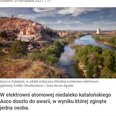
Dodano:
25
listopada
2021
8:49
Asco w Katalonii, w oddali widoczna chłodnia kominowa elektrowni
jądrowej
Źródło:
Shutterstock
/
Jose Arcos Aguilar
W elektrowni atomowej niedaleko katalońskiego
Asco doszło do awarii, w wyniku której zginęła
jedna osoba.