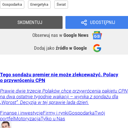
Gospodarka
Energetyka
Świat
SKOMENTUJ
UDOSTĘPNIJ
Obserwuj nas
w
Google News
Dodaj jako
źródło w Google
Tego sondażu premier nie może zlekceważyć. Polacy
o przywróceniu CPN
Prawie dwie trzecie Polaków chce przywrócenia pakietu CPN
na dwa ostatnie tygodnie wakacji – wynika z sondażu dla
„Wprost”. Decyzja w tej sprawie lada dzień.
Finanse i inwestycje
Firmy i rynki
Gospodarka
Twój
portfel
Motoryzacja
Tylko u Nas