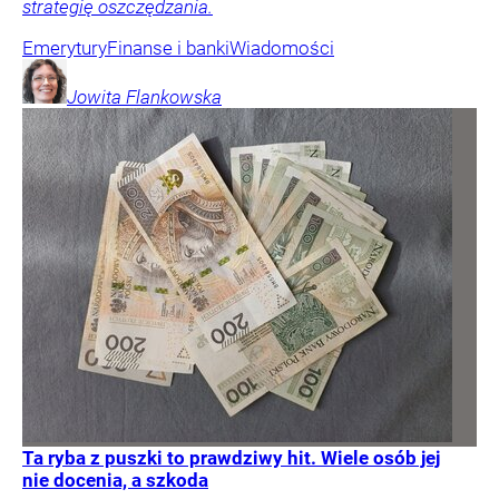
strategię oszczędzania.
Emerytury
Finanse i banki
Wiadomości
Jowita
Flankowska
Ta ryba z puszki to prawdziwy hit. Wiele osób jej
nie docenia, a szkoda