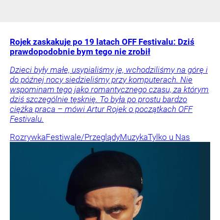
Rojek zaskakuje po 19 latach OFF Festivalu: Dziś
prawdopodobnie bym tego nie zrobił
Dzieci były małe, usypialiśmy je, wchodziliśmy na górę i
do późnej nocy siedzieliśmy przy komputerach. Nie
wspominam tego jako romantycznego czasu, za którym
dziś szczególnie tęsknię. To była po prostu bardzo
ciężka praca – mówi Artur Rojek o początkach OFF
Festivalu.
Rozrywka
Festiwale/Przeglądy
Muzyka
Tylko u Nas