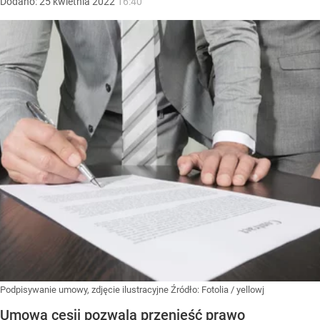
Dodano:
25
kwietnia
2022
16:40
Podpisywanie umowy, zdjęcie ilustracyjne
Źródło:
Fotolia
/
yellowj
Umowa cesji pozwala przenieść prawo