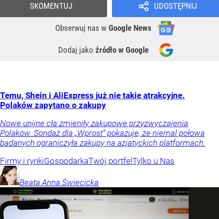
SKOMENTUJ
UDOSTĘPNIJ
Obserwuj nas
w
Google News
Dodaj jako
źródło w Google
Temu, Shein i AliExpress już nie takie atrakcyjne.
Polaków zapytano o zakupy
Nowe unijne cła zmieniły zakupowe przyzwyczajenia
Polaków. Sondaż dla „Wprost” pokazuje, że niemal połowa
badanych ograniczyła zakupy na azjatyckich platformach.
Firmy i rynki
Gospodarka
Twój portfel
Tylko u Nas
Beata Anna
Święcicka