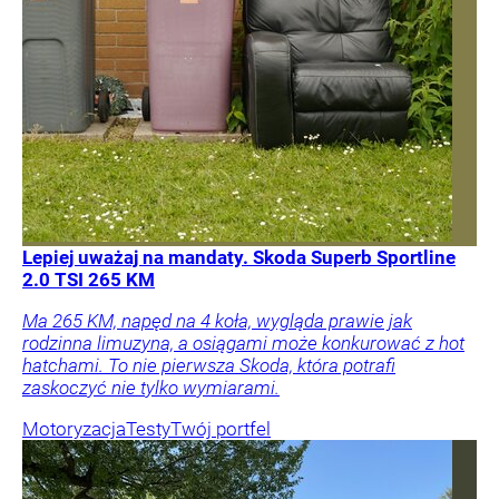
Lepiej uważaj na mandaty. Skoda Superb Sportline
2.0 TSI 265 KM
Ma 265 KM, napęd na 4 koła, wygląda prawie jak
rodzinna limuzyna, a osiągami może konkurować z hot
hatchami. To nie pierwsza Skoda, która potrafi
zaskoczyć nie tylko wymiarami.
Motoryzacja
Testy
Twój portfel