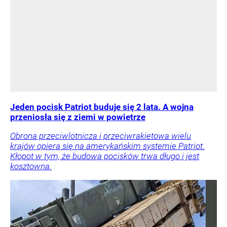
Jeden pocisk Patriot buduje się 2 lata. A wojna
przeniosła się z ziemi w powietrze
Obrona przeciwlotnicza i przeciwrakietowa wielu
krajów opiera się na amerykańskim systemie Patriot.
Kłopot w tym, że budowa pocisków trwa długo i jest
kosztowna.