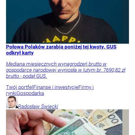
Połowa Polaków zarabia poniżej tej kwoty. GUS
odkrył karty
Mediana miesięcznych wynagrodzeń brutto w
gospodarce narodowej wyniosła w lutym br. 7690,82 zł
brutto - podał GUS.
Twój portfel
Finanse i inwestycje
Firmy i
rynki
Gospodarka
Radosław
Święcki