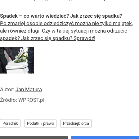
Spadek – co warto wiedzieć? Jak zrzec się spadku?
Po zmarłej osobie odziedziczyć można nie tylko majątek,
ale również długi. Czy w takiej sytuacji można odrzucić
spadek? Jak zrzec się spadku? Sprawdź!
Autor:
Jan Matura
Źródło:
WPROST.pl
Poradnik
Podatki i prawo
Przedsiębiorca