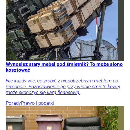
Wynosisz stary mebel pod śmietnik? To może słono
kosztować
Nie każdy wie, co zrobić z niepotrzebnym meblem po
remoncie. Pozostawienie go przy wiacie śmietnikowej
może skończyć się karą finansową.
Porady
Prawo i podatki