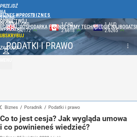
PRZEJDŹ
NA
BIZNES WPROST
STRONĘ
OPINIE
TWÓJ
GŁÓWNĄ
1 CAD
1 AUD
100 JPY
PORTFEL
GOSPODARKA
FINANSE
FIRMY
TECHNOLOGIE
NAJBOGATSI
WPROST.PL
2.6618
2.6265
2.3565
UBSKRYBUJ
PODATKI I PRAWO
ZALOGUJ
MENU
Biznes
/
Poradnik
/
Podatki i prawo
Co to jest cesja? Jak wygląda umowa
i co powinieneś wiedzieć?