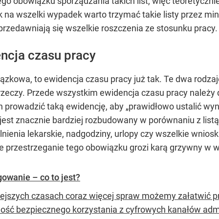
obowiązku sporządzania takich list, więc teoretycznie ni
na wszelki wypadek warto trzymać takie listy przez mi
rzedawniają się wszelkie roszczenia ze stosunku pracy.
encja czasu pracy
wiązkowa, to ewidencja czasu pracy już tak. Te dwa rod
 rzeczy. Przede wszystkim ewidencja czasu pracy należ
 prowadzić taką ewidencję, aby „prawidłowo ustalić wyn
jest znacznie bardziej rozbudowany w porównaniu z listą
lnienia lekarskie, nadgodziny, urlopy czy wszelkie wnio
e przestrzeganie tego obowiązku grozi karą grzywny w w
gowanie – co to jest?
iejszych czasach coraz więcej spraw możemy załatwić pr
ość bezpiecznego korzystania z cyfrowych kanałów admin