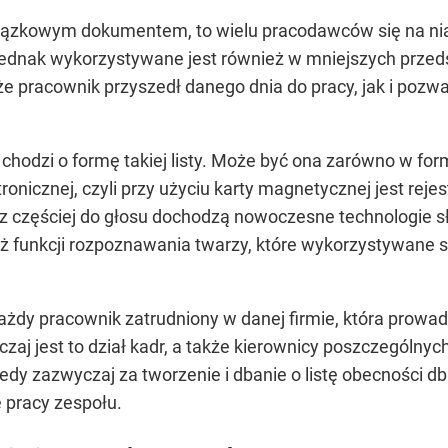
owiązkowym dokumentem, to wielu pracodawców się na ni
dnak wykorzystywane jest również w mniejszych przedsi
że pracownik przyszedł danego dnia do pracy, jak i pozw
li chodzi o formę takiej listy. Może być ona zarówno w fo
tronicznej, czyli przy użyciu karty magnetycznej jest rejes
az częściej do głosu dochodzą nowoczesne technologie sł
 też funkcji rozpoznawania twarzy, które wykorzystywane
ażdy pracownik zatrudniony w danej firmie, która prowa
czaj jest to dział kadr, a także kierownicy poszczególny
y zazwyczaj za tworzenie i dbanie o listę obecności dba 
 pracy zespołu.