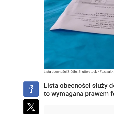
Lista obecności
Źródło:
Shutterstock
/
Fazazakk
Lista obecności służy d
to wymagana prawem fo