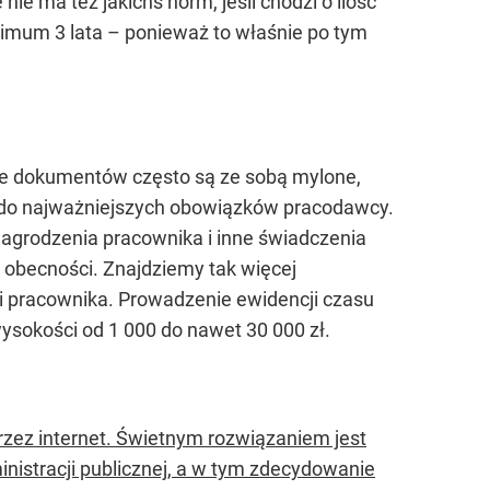
e ma też jakichś norm, jeśli chodzi o ilość
nimum 3 lata – ponieważ to właśnie po tym
zaje dokumentów często są ze sobą mylone,
y do najważniejszych obowiązków pracodawcy.
agrodzenia pracownika i inne świadczenia
 obecności. Znajdziemy tak więcej
ski pracownika. Prowadzenie ewidencji czasu
ysokości od 1 000 do nawet 30 000 zł.
zez internet. Świetnym rozwiązaniem jest
istracji publicznej, a w tym zdecydowanie