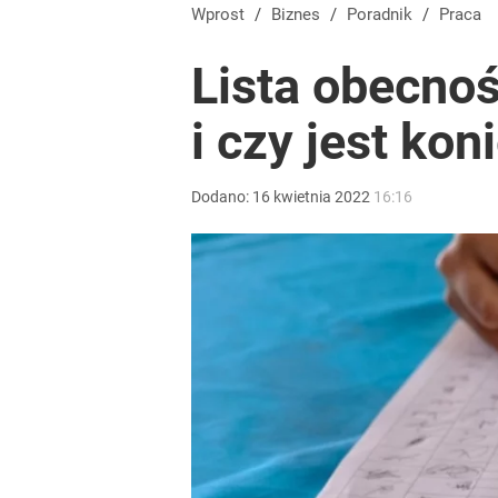
Wprost
/
Biznes
/
Poradnik
/
Praca
Lista obecnoś
i czy jest ko
Dodano:
16
kwietnia
2022
16:16