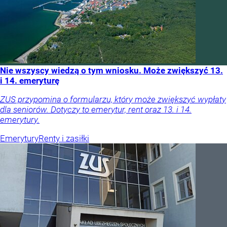
Nie wszyscy wiedzą o tym wniosku. Może zwiększyć 13.
i 14. emeryturę
ZUS przypomina o formularzu, który może zwiększyć wypłaty
dla seniorów. Dotyczy to emerytur, rent oraz 13. i 14.
emerytury.
Emerytury
Renty i zasiłki