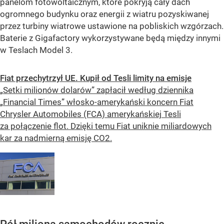
panelom fotowoltaicznym, które pokryją cały dach
ogromnego budynku oraz energii z wiatru pozyskiwanej
przez turbiny wiatrowe ustawione na pobliskich wzgórzach.
Baterie z Gigafactory wykorzystywane będą między innymi
w Teslach Model 3.
Fiat przechytrzył UE. Kupił od Tesli limity na emisje
„Setki milionów dolarów” zapłacił według dziennika
„Financial Times” włosko-amerykański koncern Fiat
Chrysler Automobiles (FCA) amerykańskiej Tesli
za połączenie flot. Dzięki temu Fiat uniknie miliardowych
kar za nadmierną emisję CO2.