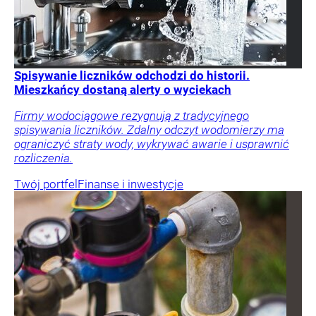
Spisywanie liczników odchodzi do historii.
Mieszkańcy dostaną alerty o wyciekach
Firmy wodociągowe rezygnują z tradycyjnego
spisywania liczników. Zdalny odczyt wodomierzy ma
ograniczyć straty wody, wykrywać awarie i usprawnić
rozliczenia.
Twój portfel
Finanse i inwestycje