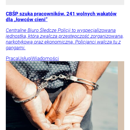
CBŚP szuka pracowników. 241 wolnych wakatów
dla „łowców cieni”
Centralne Biuro Śledcze Policji to wyspecjalizowana
jednostka, która zwalcza przestępczość zorganizowaną,
narkotykową oraz ekonomiczną. Policjanci walczą tu z
gangami.
Praca
Usługi
Wiadomości