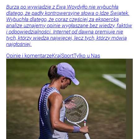
Burza po wywiadzie z Ewą Woydyłło nie wybuchła
dlatego, że padły kontrowersyjne słowa o Idze Świątek.
Wybuchła dlatego, że coraz częściej za ekspercką
analizę uznajemy opinie wygłaszane bez wiedzy, faktów
i odpowiedzialności. Internet od dawna premiuje nie
tych, którzy wiedzą najwięcej, lecz tych, którzy mówią
najgłośniej.
Opinie i komentarze
Kraj
Sport
Tylko u Nas