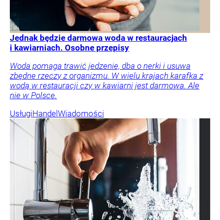
Jednak będzie darmowa woda w restauracjach
i kawiarniach. Osobne przepisy
Woda pomaga trawić jedzenie, dba o nerki i usuwa
zbędne rzeczy z organizmu. W wielu krajach karafka z
wodą w restauracji czy w kawiarni jest darmowa. Ale
nie w Polsce.
Usługi
Handel
Wiadomości