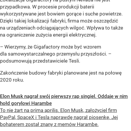
przypadkowa. W procesie produkcji baterii
wykorzystywane jest bowiem gorące i suche powietrze.
Dzięki takiej lokalizacji fabryki, firma może oszczędzić
na urządzeniach odciągających wilgoć. Wpływa to także
na ograniczenie zużycia energii elektrycznej.
– Wierzymy, że Gigafactory może być wzorem
dla samowystarczalnego przemysłu przyszłości. –
podsumowują przedstawiciele Tesli.
Zakończenie budowy fabryki planowane jest na połowę
2020 roku.
Elon Musk nagrał swój pierwszy rap singiel. Oddaje w nim
hołd gorylowi Harambe
To nie żart na prima aprilis. Elon Musk, założyciel firm
PayPal, SpaceX i Tesla naprawdę nagrał piosenkę. Jej
bohaterem został znany z memów Harambe.