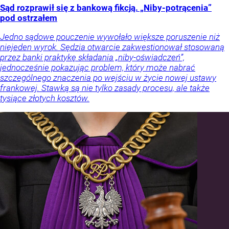
Sąd rozprawił się z bankową fikcją. „Niby-potrącenia”
pod ostrzałem
Jedno sądowe pouczenie wywołało większe poruszenie niż
niejeden wyrok. Sędzia otwarcie zakwestionował stosowaną
przez banki praktykę składania „niby-oświadczeń”,
jednocześnie pokazując problem, który może nabrać
szczególnego znaczenia po wejściu w życie nowej ustawy
frankowej. Stawką są nie tylko zasady procesu, ale także
tysiące złotych kosztów.