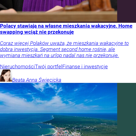
Polacy stawiają na własne mieszkania wakacyjne. Home
swapping wciąż nie przekonuje
Coraz więcej Polaków uważa, że mieszkania wakacyjne to
dobra inwestycja. Segment second home rośnie, ale
wymiana mieszkań na urlop nadal nas nie przekonuje.
Nieruchomości
Twój portfel
Finanse i inwestycje
Beata Anna
Święcicka