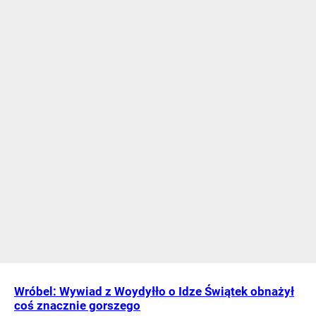
Wróbel: Wywiad z Woydyłło o Idze Świątek obnażył
coś znacznie gorszego