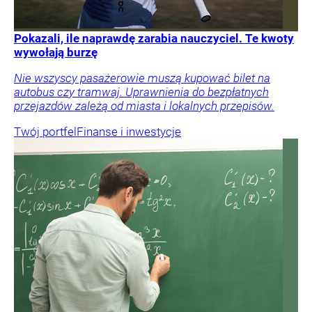
Pokazali, ile naprawdę zarabia nauczyciel. Te kwoty
wywołają burzę
Nie wszyscy pasażerowie muszą kupować bilet na
autobus czy tramwaj. Uprawnienia do bezpłatnych
przejazdów zależą od miasta i lokalnych przepisów.
Twój portfel
Finanse i inwestycje