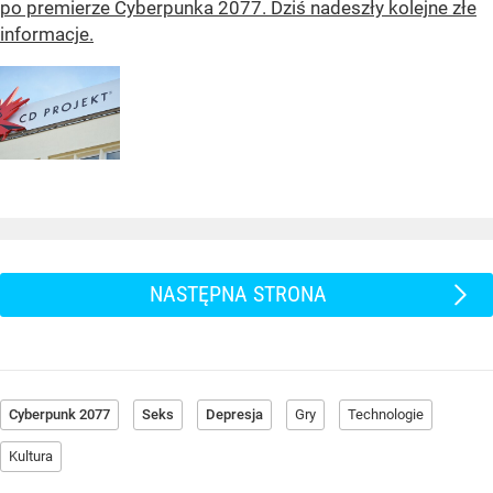
po premierze Cyberpunka 2077. Dziś nadeszły kolejne złe
informacje.
NASTĘPNA STRONA
Cyberpunk 2077
Seks
Depresja
Gry
Technologie
Kultura