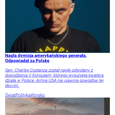
Nagła dymisja amerykańskiego generała.
Odpowiadał za Polskę
Gen. Charles Costanza został nagle odwołany z
dowodzenia V Korpusem, którego wysunięta kwatera
działa w Polsce. Armia USA nie ujawnia powodów tej
decyzji.
Świat
Polityka
Wojsko