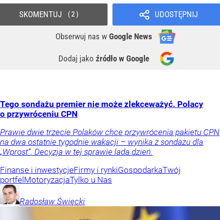
SKOMENTUJ
UDOSTĘPNIJ
2
Obserwuj nas
w
Google News
Dodaj jako
źródło w Google
Tego sondażu premier nie może zlekceważyć. Polacy
o przywróceniu CPN
Prawie dwie trzecie Polaków chce przywrócenia pakietu CPN
na dwa ostatnie tygodnie wakacji – wynika z sondażu dla
„Wprost”. Decyzja w tej sprawie lada dzień.
Finanse i inwestycje
Firmy i rynki
Gospodarka
Twój
portfel
Motoryzacja
Tylko u Nas
Radosław
Święcki