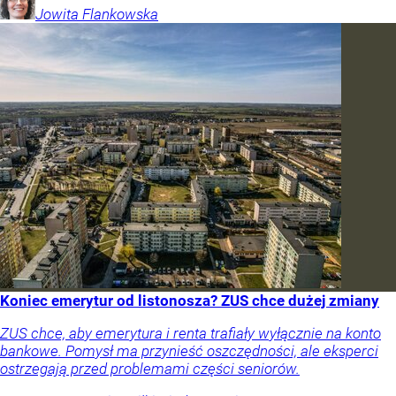
Jowita
Flankowska
Koniec emerytur od listonosza? ZUS chce dużej zmiany
ZUS chce, aby emerytura i renta trafiały wyłącznie na konto
bankowe. Pomysł ma przynieść oszczędności, ale eksperci
ostrzegają przed problemami części seniorów.