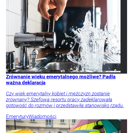
Zrównanie wieku emerytalnego możliwe? Padła
ważna deklaracja
Czy wiek emerytalny kobiet i mężczyzn zostanie
zrównany? Szefowa resortu pracy zadeklarowała
gotowość do rozmów i przedstawiła stanowisko rządu.
Emerytury
Wiadomości