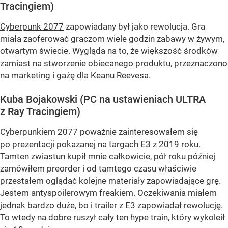
Tracingiem)
Cyberpunk 2077
zapowiadany był jako rewolucja. Gra
miała zaoferować graczom wiele godzin zabawy w żywym,
otwartym świecie. Wygląda na to, że większość środków
zamiast na stworzenie obiecanego produktu, przeznaczono
na marketing i gażę dla Keanu Reevesa.
Kuba Bojakowski (PC na ustawieniach ULTRA
z Ray Tracingiem)
Cyberpunkiem 2077 poważnie zainteresowałem się
po prezentacji pokazanej na targach E3 z 2019 roku.
Tamten zwiastun kupił mnie całkowicie, pół roku później
zamówiłem preorder i od tamtego czasu właściwie
przestałem oglądać kolejne materiały zapowiadające grę.
Jestem antyspoilerowym freakiem. Oczekiwania miałem
jednak bardzo duże, bo i trailer z E3 zapowiadał rewolucję.
To wtedy na dobre ruszył cały ten hype train, który wykoleił