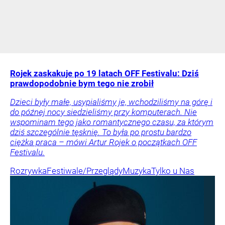
Rojek zaskakuje po 19 latach OFF Festivalu: Dziś
prawdopodobnie bym tego nie zrobił
Dzieci były małe, usypialiśmy je, wchodziliśmy na górę i
do późnej nocy siedzieliśmy przy komputerach. Nie
wspominam tego jako romantycznego czasu, za którym
dziś szczególnie tęsknię. To była po prostu bardzo
ciężka praca – mówi Artur Rojek o początkach OFF
Festivalu.
Rozrywka
Festiwale/Przeglądy
Muzyka
Tylko u Nas