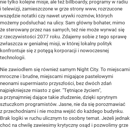
nie tylko kolejne misje, ale też billboardy, programy w radiu
i telewizji, zamieszczone w grze strony www, rozrzucone
wszędzie notatki czy nawet urywki rozmów, których
możemy podsłuchać na ulicy. Sam główny bohater, mimo
że sterowany przez nas samych, też nie może wyrwać się
z rzeczywistości 2077 roku. Zdajemy sobie z tego sprawę
zwłaszcza w genialnej misji, w której lokalny polityk
konfrontuje się z potęgą korporacji i nowoczesnej
technologii.
Nie zawiodłem się również samym Night City. To miejscami
mroczne i brudne, miejscami migające pastelowymi
neonami supermiasto przyszłości, bez dwóch zdań
najpiękniejsze miasto z gier. "Tętniące życiem",
a przynajmniej dające takie złudzenie, dzięki sprytnym
sztuczkom programistów. Jasne, nie da się porozmawiać
z przechodniami i nie można wejść do każdego budynku.
Brak logiki w ruchu ulicznym to osobny temat. Jeżeli jednak
choć na chwilę zawiesimy krytyczny osąd i pozwolimy grze