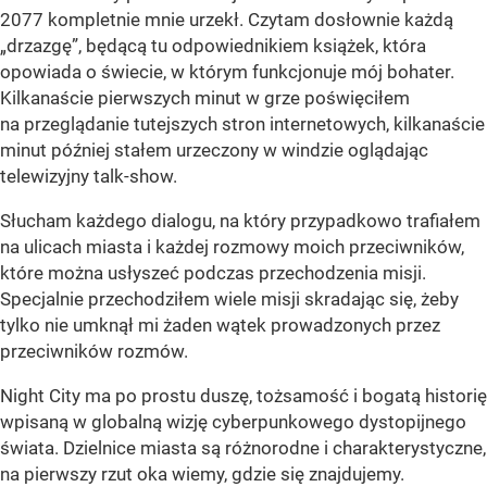
2077 kompletnie mnie urzekł. Czytam dosłownie każdą
„drzazgę”, będącą tu odpowiednikiem książek, która
opowiada o świecie, w którym funkcjonuje mój bohater.
Kilkanaście pierwszych minut w grze poświęciłem
na przeglądanie tutejszych stron internetowych, kilkanaście
minut później stałem urzeczony w windzie oglądając
telewizyjny talk-show.
Słucham każdego dialogu, na który przypadkowo trafiałem
na ulicach miasta i każdej rozmowy moich przeciwników,
które można usłyszeć podczas przechodzenia misji.
Specjalnie przechodziłem wiele misji skradając się, żeby
tylko nie umknął mi żaden wątek prowadzonych przez
przeciwników rozmów.
Night City ma po prostu duszę, tożsamość i bogatą historię
wpisaną w globalną wizję cyberpunkowego dystopijnego
świata. Dzielnice miasta są różnorodne i charakterystyczne,
na pierwszy rzut oka wiemy, gdzie się znajdujemy.