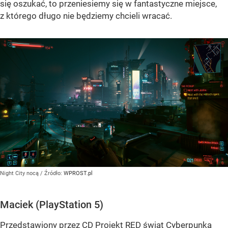
się oszukać, to przeniesiemy się w fantastyczne miejsce,
z którego długo nie będziemy chcieli wracać.
Night City nocą
/ Źródło:
WPROST.pl
Maciek (PlayStation 5)
Przedstawiony przez CD Projekt RED świat Cyberpunka