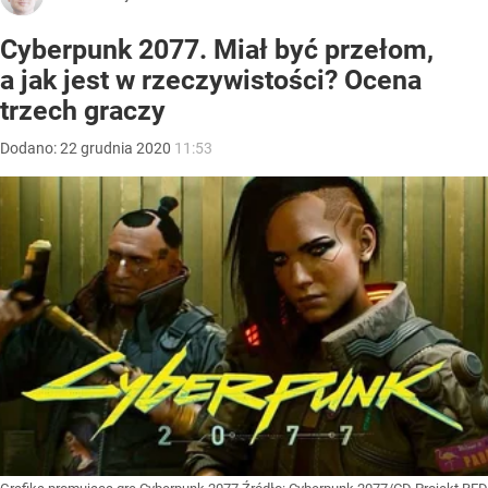
Cyberpunk 2077. Miał być przełom,
a jak jest w rzeczywistości? Ocena
trzech graczy
Dodano:
22
grudnia
2020
11:53