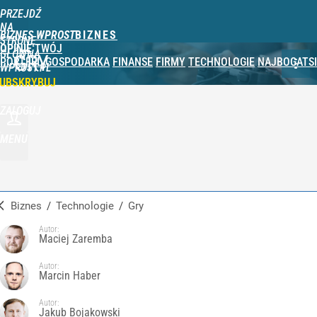
PRZEJDŹ
NA
BIZNES WPROST
STRONĘ
OPINIE
TWÓJ
GŁÓWNĄ
GRY
PORTFEL
GOSPODARKA
FINANSE
FIRMY
TECHNOLOGIE
NAJBOGATSI
WPROST.PL
UBSKRYBUJ
ZALOGUJ
MENU
Biznes
/
Technologie
/
Gry
Autor:
Maciej Zaremba
Autor:
Marcin Haber
Autor:
Jakub Bojakowski