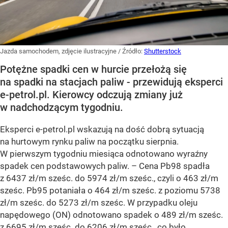
Jazda samochodem, zdjęcie ilustracyjne
/ Źródło:
Shutterstock
Potężne spadki cen w hurcie przełożą się
na spadki na stacjach paliw - przewidują eksperci
e-petrol.pl. Kierowcy odczują zmiany już
w nadchodzącym tygodniu.
Eksperci e-petrol.pl wskazują na dość dobrą sytuacją
na hurtowym rynku paliw na początku sierpnia.
W pierwszym tygodniu miesiąca odnotowano wyraźny
spadek cen podstawowych paliw. –
Cena Pb98 spadła
z 6437 zł/m sześc. do 5974 zł/m sześc., czyli o 463 zł/m
sześc. Pb95 potaniała o 464 zł/m sześc. z poziomu 5738
zł/m sześc. do 5273 zł/m sześc. W przypadku oleju
napędowego (ON) odnotowano spadek o 489 zł/m sześc.
z 6695 zł/m sześc. do 6206 zł/m sześc., co było