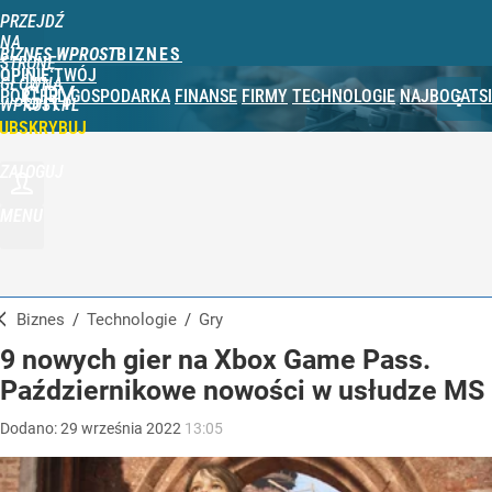
PRZEJDŹ
NA
BIZNES WPROST
STRONĘ
OPINIE
TWÓJ
GŁÓWNĄ
GRY
PORTFEL
GOSPODARKA
FINANSE
FIRMY
TECHNOLOGIE
NAJBOGATSI
WPROST.PL
UBSKRYBUJ
ZALOGUJ
MENU
Biznes
/
Technologie
/
Gry
9 nowych gier na Xbox Game Pass.
Październikowe nowości w usłudze MS
Dodano:
29
września
2022
13:05