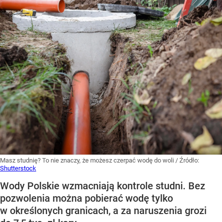
Masz studnię? To nie znaczy, że możesz czerpać wodę do woli
/ Źródło:
Shutterstock
Wody Polskie wzmacniają kontrole studni. Bez
pozwolenia można pobierać wodę tylko
w określonych granicach, a za naruszenia grozi