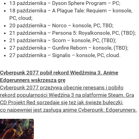
13 października – Dyson Sphere Program – PC;
18 października – A Plague Tale: Requiem – konsole,
PC, cloud;
20 października – Norco – konsole, PC, TBD;
21 października – Persona 5: Royalkonsole, PC, (TBD);
21 października – Scorn – konsole, PC, (TBD);
27 października – Gunfire Reborn – konsole, (TBD);
27 października – Signalis – konsole, PC, cloud.
Cyberpunk 2077 pobił rekord Wiedźmina 3. Anime
Edgerunners wskrzesza grę
Cyberpunk 2077 przeżywa obecnie renesans i pobiło
rekord popularności Wiedźina 3 na platformie Steam. Gra
CD Projekt Red sprzedaje się też jak świeże bułeczki,
co najpewniej jest zasługą anime Cyberpunk: Edgerunners.