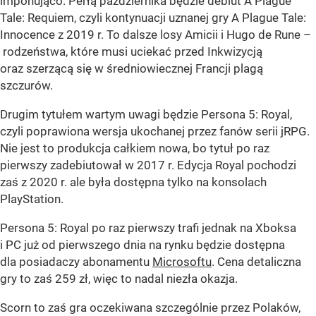
imponująco. Perłą października będzie debiut A Plague
Tale: Requiem, czyli kontynuacji uznanej gry A Plague Tale:
Innocence z 2019 r. To dalsze losy Amicii i Hugo de Rune –
rodzeństwa, które musi uciekać przed Inkwizycją
oraz szerzącą się w średniowiecznej Francji plagą
szczurów.
Drugim tytułem wartym uwagi będzie Persona 5: Royal,
czyli poprawiona wersja ukochanej przez fanów serii jRPG.
Nie jest to produkcja całkiem nowa, bo tytuł po raz
pierwszy zadebiutował w 2017 r. Edycja Royal pochodzi
zaś z 2020 r. ale była dostępna tylko na konsolach
PlayStation.
Persona 5: Royal po raz pierwszy trafi jednak na Xboksa
i PC już od pierwszego dnia na rynku będzie dostępna
dla posiadaczy abonamentu
Microsoftu
. Cena detaliczna
gry to zaś 259 zł, więc to nadal niezła okazja.
Scorn to zaś gra oczekiwana szczególnie przez Polaków,