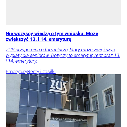
Nie wszyscy wiedzą o tym wniosku. Może
zwiększyć 13. i 14. emeryturę
ZUS przypomina o formularzu, który może zwiększyć
wypłaty dla seniorów. Dotyczy to emerytur, rent oraz 13.
i 14. emerytury.
Emerytury
Renty i zasiłki