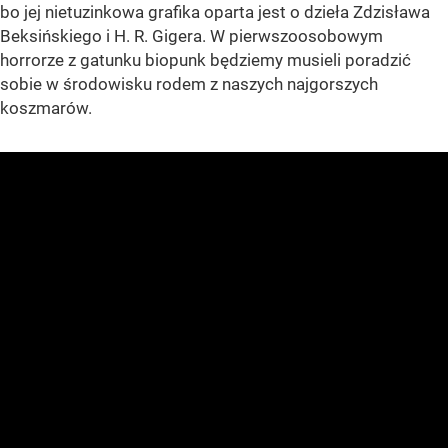
bo jej nietuzinkowa grafika oparta jest o dzieła Zdzisława
Beksińskiego i H. R. Gigera. W pierwszoosobowym
horrorze z gatunku biopunk będziemy musieli poradzić
sobie w środowisku rodem z naszych najgorszych
koszmarów.