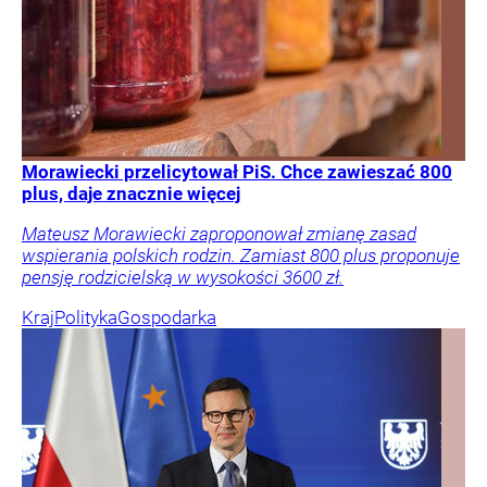
Morawiecki przelicytował PiS. Chce zawieszać 800
plus, daje znacznie więcej
Mateusz Morawiecki zaproponował zmianę zasad
wspierania polskich rodzin. Zamiast 800 plus proponuje
pensję rodzicielską w wysokości 3600 zł.
Kraj
Polityka
Gospodarka