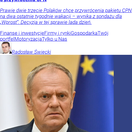
Prawie dwie trzecie Polaków chce przywrócenia pakietu CPN
na dwa ostatnie tygodnie wakacji – wynika z sondażu dla
„Wprost”. Decyzja w tej sprawie lada dzień.
Finanse i inwestycje
Firmy i rynki
Gospodarka
Twój
portfel
Motoryzacja
Tylko u Nas
Radosław
Święcki