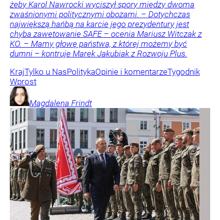
żeby Karol Nawrocki wyciszył spory między dwoma
zwaśnionymi politycznymi obozami. – Dotychczas
największą hańbą na karcie jego prezydentury jest
chyba zawetowanie SAFE – ocenia Mariusz Witczak z
KO. – Mamy głowę państwa, z której możemy być
dumni – kontruje Marek Jakubiak z Rozwoju Plus.
Kraj
Tylko u Nas
Polityka
Opinie i komentarze
Tygodnik
Wprost
Magdalena
Frindt