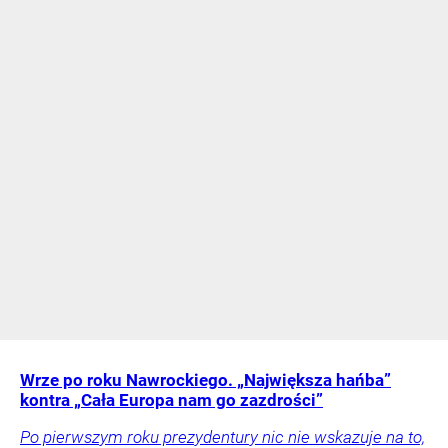
Wrze po roku Nawrockiego. „Największa hańba”
kontra „Cała Europa nam go zazdrości”
Po pierwszym roku prezydentury nic nie wskazuje na to,