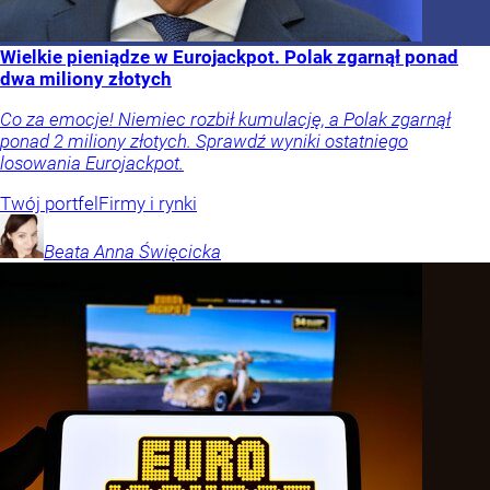
Wielkie pieniądze w Eurojackpot. Polak zgarnął ponad
dwa miliony złotych
Co za emocje! Niemiec rozbił kumulację, a Polak zgarnął
ponad 2 miliony złotych. Sprawdź wyniki ostatniego
losowania Eurojackpot.
Twój portfel
Firmy i rynki
Beata Anna
Święcicka