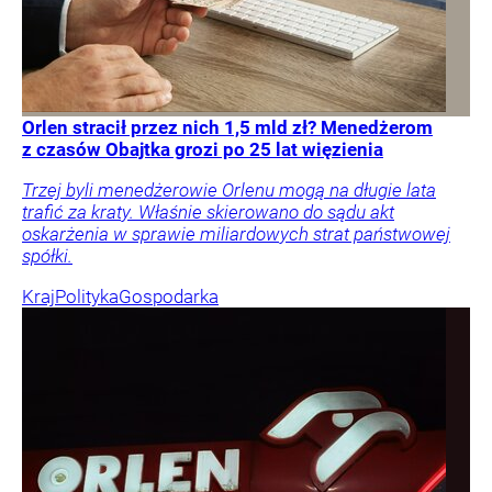
Orlen stracił przez nich 1,5 mld zł? Menedżerom
z czasów Obajtka grozi po 25 lat więzienia
Trzej byli menedżerowie Orlenu mogą na długie lata
trafić za kraty. Właśnie skierowano do sądu akt
oskarżenia w sprawie miliardowych strat państwowej
spółki.
Kraj
Polityka
Gospodarka