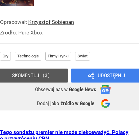
Opracował:
Krzysztof Sobiepan
Źródło:
Pure Xbox
Gry
Technologie
Firmy i rynki
Świat
SKOMENTUJ
UDOSTĘPNIJ
2
Obserwuj nas
w
Google News
Dodaj jako
źródło w Google
Tego sondażu premier nie może zlekceważyć. Polacy
o przywróceniu CPN