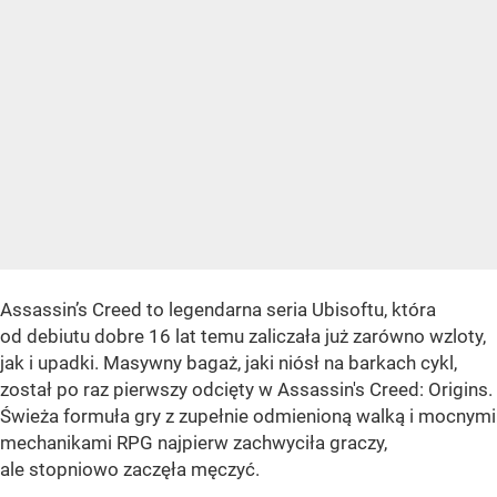
Assassin’s Creed to legendarna seria Ubisoftu, która
od debiutu dobre 16 lat temu zaliczała już zarówno wzloty,
jak i upadki. Masywny bagaż, jaki niósł na barkach cykl,
został po raz pierwszy odcięty w Assassin's Creed: Origins.
Świeża formuła gry z zupełnie odmienioną walką i mocnymi
mechanikami RPG najpierw zachwyciła graczy,
ale stopniowo zaczęła męczyć.