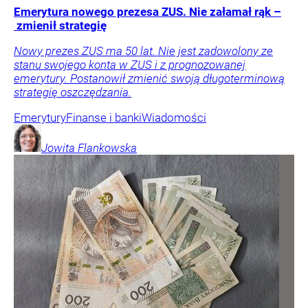
Emerytura nowego prezesa ZUS. Nie załamał rąk –
zmienił strategię
Nowy prezes ZUS ma 50 lat. Nie jest zadowolony ze
stanu swojego konta w ZUS i z prognozowanej
emerytury. Postanowił zmienić swoją długoterminową
strategię oszczędzania.
Emerytury
Finanse i banki
Wiadomości
Jowita
Flankowska