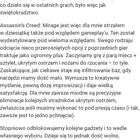
co działo się w ostatnich grach, było więc jak
świętokradztwo.
Assassin’s Creed: Mirage jest więc dla mnie strzałem
w dziesiątkę także pod względem gameplay'u. Ten został
wydestylowany pod wieloma względami. Swego rodzaju
odcięcie nieco przerośniętych opcji z poprzednich gier
traktuje jako ogromny plus. Zaczynamy grę z parą miecz +
sztylet, ukrytym ostrzem i nożami do rzucania – to tyle.
Zaskakujące, jak ciekawe staje się infiltrowanie baz, gdy
narzędzi mamy dość mało. Wymusza to kreatywne
myślenie, pewną dozę improwizacji i daje wielką
satysfakcję. Dla mnie zawsze miodne są precyzyjne
eliminacje kolejnych strażników ukrytym ostrzem,
zwłaszcza jeśli musimy wykonać to pod presją czasu (i tak,
zawsze jest to jedno pchnięcie).
Stopniowo odblokowujemy kolejne gadżety i to wedle
własnego wyboru. Dzieje się to jednak dość wolno,