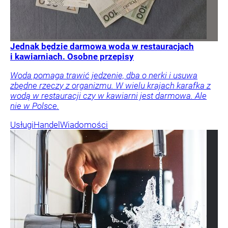
Jednak będzie darmowa woda w restauracjach
i kawiarniach. Osobne przepisy
Woda pomaga trawić jedzenie, dba o nerki i usuwa
zbędne rzeczy z organizmu. W wielu krajach karafka z
wodą w restauracji czy w kawiarni jest darmowa. Ale
nie w Polsce.
Usługi
Handel
Wiadomości