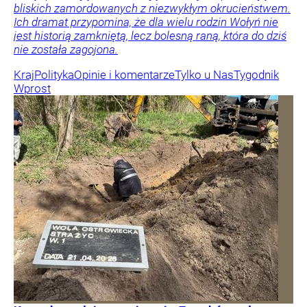
bliskich zamordowanych z niezwykłym okrucieństwem.
Ich dramat przypomina, że dla wielu rodzin Wołyń nie
jest historią zamkniętą, lecz bolesną raną, która do dziś
nie została zagojona.
Kraj
Polityka
Opinie i komentarze
Tylko u Nas
Tygodnik
Wprost