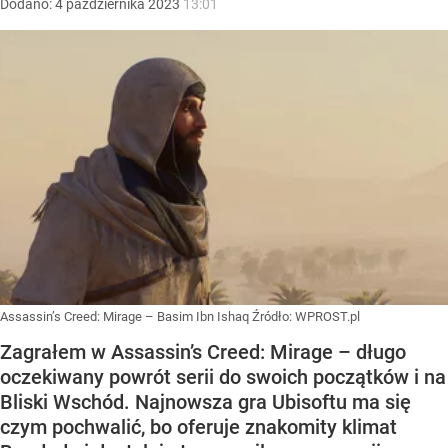
Dodano:
4
października
2023
13:01
Assassin’s Creed: Mirage – Basim Ibn Ishaq
Źródło:
WPROST.pl
Zagrałem w Assassin’s Creed: Mirage – długo
oczekiwany powrót serii do swoich początków i na
Bliski Wschód. Najnowsza gra Ubisoftu ma się
czym pochwalić, bo oferuje znakomity klimat