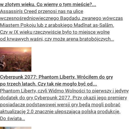
w złotym wieku. Co wiemy o tym mieście?...
Assassin's Creed przenosi nas na ulice
wczesnośredniowiecznego Bagdadu, zwanego wówczas
Miastem Pokoju lub z arabskiego Madīnat as-Salām.
Czy w IX wieku rzeczywiście było to miejsce wolne
od krwawych waśni, czy może arena bratobójczych...
Cyberpunk 2077: Phantom Liberty. Wróciłem do gry
po trzech latach. Czy tak nie mogło być od...
Phantom Liberty, czyli Widmo Wolności to pierwszy i jedyny
dodatek do gry Cyberpunk 2077. Przy okazji jego premiery
posiadacze podstawowej wersji gry będą mogli pobrać
aktualizację 2.0 znacznie ulepszającą polską produkcję.
Do świata...