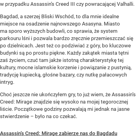
w przypadku Assassin’s Creed III czy powracającej Valhalli.
Bagdad, a szerzej Bliski Wschód, to dla mnie idealne
miejsce na osadzenie najnowszego Asasyna. Miasto
ma sporo wyższych budowli, co sprawia, że system
parkouru lśni i pozwala bardzo zręcznie przemieszczać się
po dzielnicach. Jest też co podziwiać z góry, bo kluczowe
budynki są po prostu piękne. Każdy zakątek miasta tętni
zaś życiem, czuć tam jakże istotną charakterystykę tej
kultury, mocne islamskie korzenie i powiązanie z pustynią,
tradycję kupiecką, głośne bazary, czy nutkę pałacowych
intryg.
Choć jeszcze nie ukończyłem gry, to już wiem, że Assassin’s
Creed: Mirage znajdzie się wysoko na mojej tegorocznej
liście. Początkowe godziny pozwalają mi jednak na jasne
stwierdzenie – było na co czekać.
Assassin’s Creed: Mirage zabierze nas do Bagdadu