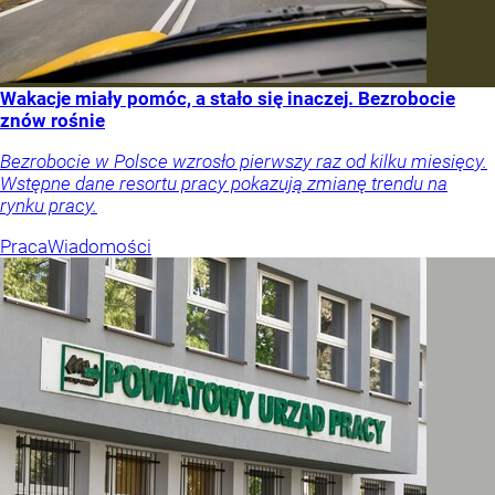
Wakacje miały pomóc, a stało się inaczej. Bezrobocie
znów rośnie
Bezrobocie w Polsce wzrosło pierwszy raz od kilku miesięcy.
Wstępne dane resortu pracy pokazują zmianę trendu na
rynku pracy.
Praca
Wiadomości