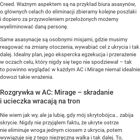
Creed. Ważnym aspektem są na przykład biura asasynów,
o głównych celach do eliminacji zbieramy kolejne poszlaki
i dopiero za przyzwoleniem przełożonych możemy
wyeliminować daną personę.
Same asasynacje są osobnymi misjami, gdzie musimy
reagować na zmiany otoczenia, wywabiać cel z ukrycia i tak
dalej. Idealny plan, jego ekspercka egzekucja i przerażenie
w oczach celu, który nigdy się tego nie spodziewał – tak
to powinno wyglądać w każdym AC i Mirage niemal idealnie
dowozi takie wrażenia.
Rozgrywka w AC: Mirage – skradanie
i ucieczka wracają na tron
Nie wiem jak wy, ale ja lubię, gdy mój skrytobójca… zabija
skrycie. Nigdy nie przyjąłem faktu, że ukryte ostrze
nie eliminuje wroga jednym ciosem z ukrycia, potem
wywiązuje się z tego niezręczna walka i tak dalej. To,