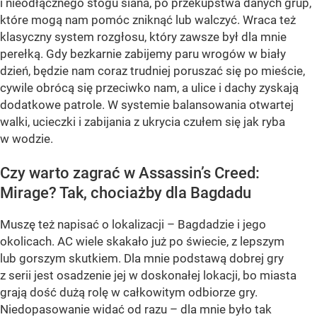
i nieodłącznego stogu siana, po przekupstwa danych grup,
które mogą nam pomóc zniknąć lub walczyć. Wraca też
klasyczny system rozgłosu, który zawsze był dla mnie
perełką. Gdy bezkarnie zabijemy paru wrogów w biały
dzień, będzie nam coraz trudniej poruszać się po mieście,
cywile obrócą się przeciwko nam, a ulice i dachy zyskają
dodatkowe patrole. W systemie balansowania otwartej
walki, ucieczki i zabijania z ukrycia czułem się jak ryba
w wodzie.
Czy warto zagrać w Assassin’s Creed:
Mirage? Tak, chociażby dla Bagdadu
Muszę też napisać o lokalizacji – Bagdadzie i jego
okolicach. AC wiele skakało już po świecie, z lepszym
lub gorszym skutkiem. Dla mnie podstawą dobrej gry
z serii jest osadzenie jej w doskonałej lokacji, bo miasta
grają dość dużą rolę w całkowitym odbiorze gry.
Niedopasowanie widać od razu – dla mnie było tak