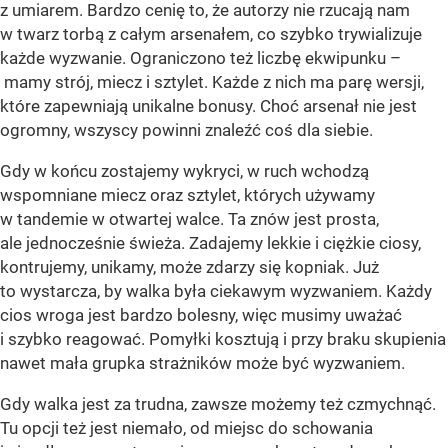
z umiarem. Bardzo cenię to, że autorzy nie rzucają nam
w twarz torbą z całym arsenałem, co szybko trywializuje
każde wyzwanie. Ograniczono też liczbę ekwipunku –
mamy strój, miecz i sztylet. Każde z nich ma parę wersji,
które zapewniają unikalne bonusy. Choć arsenał nie jest
ogromny, wszyscy powinni znaleźć coś dla siebie.
Gdy w końcu zostajemy wykryci, w ruch wchodzą
wspomniane miecz oraz sztylet, których używamy
w tandemie w otwartej walce. Ta znów jest prosta,
ale jednocześnie świeża. Zadajemy lekkie i ciężkie ciosy,
kontrujemy, unikamy, może zdarzy się kopniak. Już
to wystarcza, by walka była ciekawym wyzwaniem. Każdy
cios wroga jest bardzo bolesny, więc musimy uważać
i szybko reagować. Pomyłki kosztują i przy braku skupienia
nawet mała grupka strażników może być wyzwaniem.
Gdy walka jest za trudna, zawsze możemy też czmychnąć.
Tu opcji też jest niemało, od miejsc do schowania