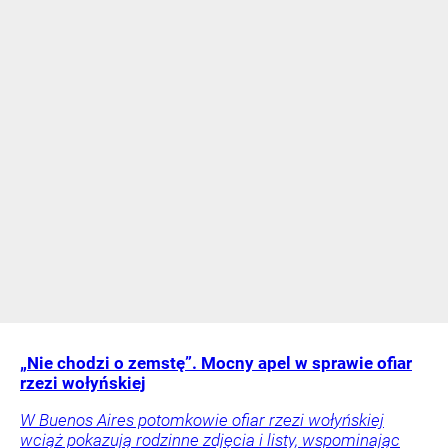
„Nie chodzi o zemstę”. Mocny apel w sprawie ofiar
rzezi wołyńskiej
W Buenos Aires potomkowie ofiar rzezi wołyńskiej
wciąż pokazują rodzinne zdjęcia i listy, wspominając