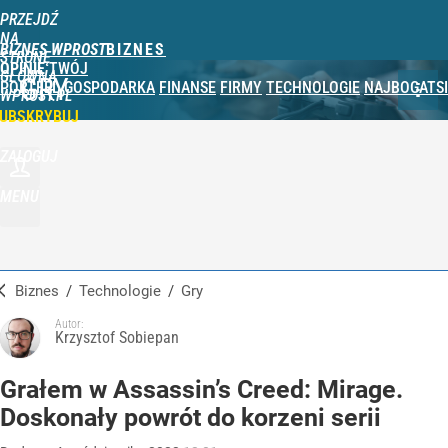
PRZEJDŹ
NA
BIZNES WPROST
STRONĘ
OPINIE
TWÓJ
GŁÓWNĄ
GRY
PORTFEL
GOSPODARKA
FINANSE
FIRMY
TECHNOLOGIE
NAJBOGATSI
WPROST.PL
UBSKRYBUJ
ZALOGUJ
MENU
Biznes
/
Technologie
/
Gry
Autor:
Krzysztof Sobiepan
Grałem w Assassin’s Creed: Mirage.
Doskonały powrót do korzeni serii