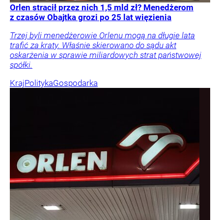
Orlen stracił przez nich 1,5 mld zł? Menedżerom
z czasów Obajtka grozi po 25 lat więzienia
Trzej byli menedżerowie Orlenu mogą na długie lata
trafić za kraty. Właśnie skierowano do sądu akt
oskarżenia w sprawie miliardowych strat państwowej
spółki.
Kraj
Polityka
Gospodarka