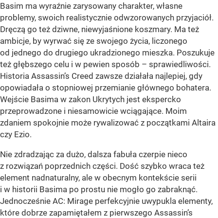
Basim ma wyraźnie zarysowany charakter, własne
problemy, swoich realistycznie odwzorowanych przyjaciół.
Dręczą go też dziwne, niewyjaśnione koszmary. Ma też
ambicje, by wyrwać się ze swojego życia, liczonego
od jednego do drugiego ukradzionego mieszka. Poszukuje
też głębszego celu i w pewien sposób – sprawiedliwości.
Historia Assassin’s Creed zawsze działała najlepiej, gdy
opowiadała o stopniowej przemianie głównego bohatera.
Wejście Basima w zakon Ukrytych jest ekspercko
przeprowadzone i niesamowicie wciągające. Moim
zdaniem spokojnie może rywalizować z początkami Altaira
czy Ezio.
Nie zdradzając za dużo, dalsza fabuła czerpie nieco
z rozwiązań poprzednich części. Dość szybko wraca też
element nadnaturalny, ale w obecnym kontekście serii
i w historii Basima po prostu nie mogło go zabraknąć.
Jednocześnie AC: Mirage perfekcyjnie uwypukla elementy,
które dobrze zapamiętałem z pierwszego Assassin’s