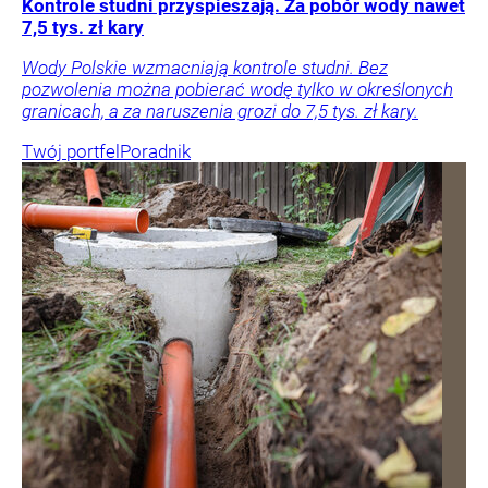
Kontrole studni przyspieszają. Za pobór wody nawet
7,5 tys. zł kary
Wody Polskie wzmacniają kontrole studni. Bez
pozwolenia można pobierać wodę tylko w określonych
granicach, a za naruszenia grozi do 7,5 tys. zł kary.
Twój portfel
Poradnik