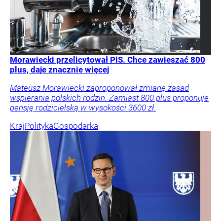
Morawiecki przelicytował PiS. Chce zawieszać 800
plus, daje znacznie więcej
Mateusz Morawiecki zaproponował zmianę zasad
wspierania polskich rodzin. Zamiast 800 plus proponuje
pensję rodzicielską w wysokości 3600 zł.
Kraj
Polityka
Gospodarka