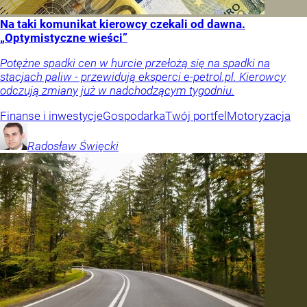
Na taki komunikat kierowcy czekali od dawna.
„Optymistyczne wieści”
Potężne spadki cen w hurcie przełożą się na spadki na
stacjach paliw - przewidują eksperci e-petrol.pl. Kierowcy
odczują zmiany już w nadchodzącym tygodniu.
Finanse i inwestycje
Gospodarka
Twój portfel
Motoryzacja
Radosław
Święcki