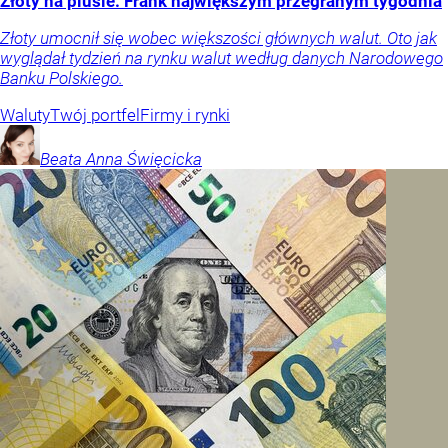
Złoty na plusie. Frank największym przegranym tygodnia
Złoty umocnił się wobec większości głównych walut. Oto jak
wyglądał tydzień na rynku walut według danych Narodowego
Banku Polskiego.
Waluty
Twój portfel
Firmy i rynki
Beata Anna
Święcicka