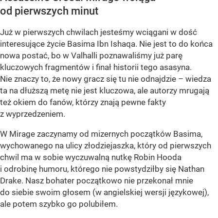
od pierwszych minut
Już w pierwszych chwilach jesteśmy wciągani w dość
interesujące życie Basima Ibn Ishaqa. Nie jest to do końca
nowa postać, bo w Valhalli poznawaliśmy już parę
kluczowych fragmentów i finał historii tego asasyna.
Nie znaczy to, że nowy gracz się tu nie odnajdzie – wiedza
ta na dłuższą metę nie jest kluczowa, ale autorzy mrugają
też okiem do fanów, którzy znają pewne fakty
z wyprzedzeniem.
W Mirage zaczynamy od mizernych początków Basima,
wychowanego na ulicy złodziejaszka, który od pierwszych
chwil ma w sobie wyczuwalną nutkę Robin Hooda
i odrobinę humoru, którego nie powstydziłby się Nathan
Drake. Nasz bohater początkowo nie przekonał mnie
do siebie swoim głosem (w angielskiej wersji językowej),
ale potem szybko go polubiłem.