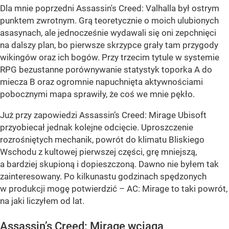
Dla mnie poprzedni Assassin's Creed: Valhalla był ostrym
punktem zwrotnym. Grą teoretycznie o moich ulubionych
asasynach, ale jednocześnie wydawali się oni zepchnięci
na dalszy plan, bo pierwsze skrzypce grały tam przygody
wikingów oraz ich bogów. Przy trzecim tytule w systemie
RPG bezustanne porównywanie statystyk toporka A do
miecza B oraz ogromnie napuchnięta aktywnościami
pobocznymi mapa sprawiły, że coś we mnie pękło.
Już przy zapowiedzi Assassin’s Creed: Mirage Ubisoft
przyobiecał jednak kolejne odcięcie. Uproszczenie
rozrośniętych mechanik, powrót do klimatu Bliskiego
Wschodu z kultowej pierwszej części, grę mniejszą,
a bardziej skupioną i dopieszczoną. Dawno nie byłem tak
zainteresowany. Po kilkunastu godzinach spędzonych
w produkcji mogę potwierdzić – AC: Mirage to taki powrót,
na jaki liczyłem od lat.
Assassin’s Creed: Mirage wciąga