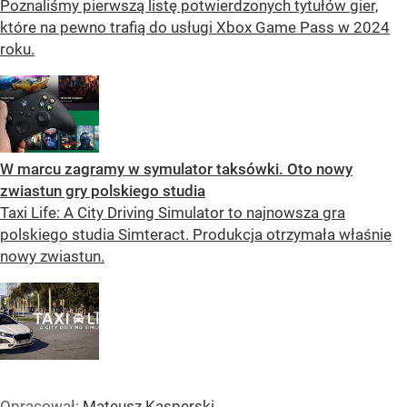
Poznaliśmy pierwszą listę potwierdzonych tytułów gier,
które na pewno trafią do usługi Xbox Game Pass w 2024
roku.
W marcu zagramy w symulator taksówki. Oto nowy
zwiastun gry polskiego studia
Taxi Life: A City Driving Simulator to najnowsza gra
polskiego studia Simteract. Produkcja otrzymała właśnie
nowy zwiastun.
Opracował:
Mateusz Kasperski