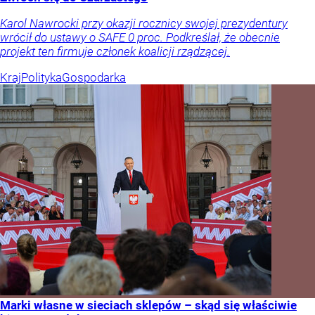
Karol Nawrocki przy okazji rocznicy swojej prezydentury
wrócił do ustawy o SAFE 0 proc. Podkreślał, że obecnie
projekt ten firmuje członek koalicji rządzącej.
Kraj
Polityka
Gospodarka
Marki własne w sieciach sklepów – skąd się właściwie