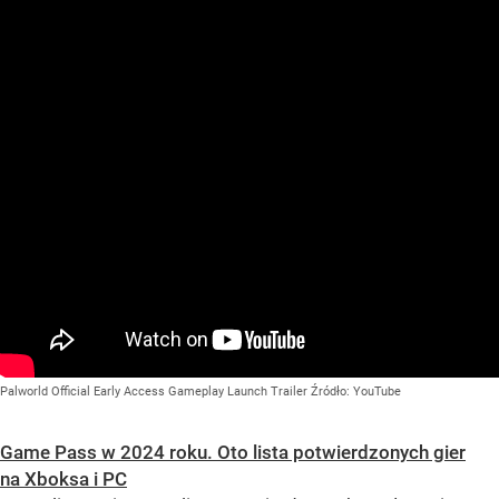
Palworld Official Early Access Gameplay Launch Trailer
Źródło:
YouTube
Game Pass w 2024 roku. Oto lista potwierdzonych gier
na Xboksa i PC