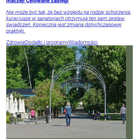
inaczej! Celowane zabiegi
Nie może być tak, że bez względu na rodzaj schorzenia,
kuracjusze w sanatoriach otrzymują ten sam zestaw
świadczeń. Konieczna jest zmiana dotychczasowej
praktyki.
Zdrowie
Dodatki i programy
Wiadomości