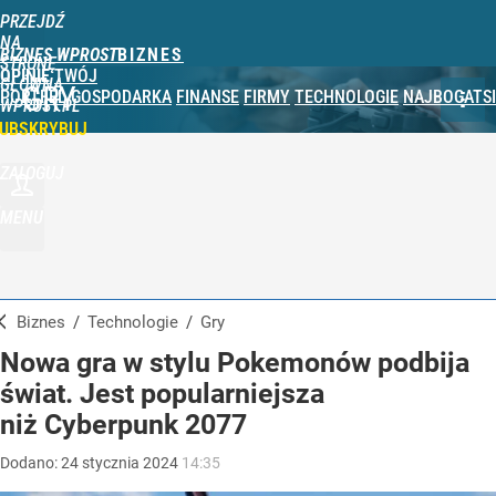
PRZEJDŹ
NA
BIZNES WPROST
STRONĘ
OPINIE
TWÓJ
GŁÓWNĄ
GRY
PORTFEL
GOSPODARKA
FINANSE
FIRMY
TECHNOLOGIE
NAJBOGATSI
WPROST.PL
UBSKRYBUJ
ZALOGUJ
MENU
Biznes
/
Technologie
/
Gry
Nowa gra w stylu Pokemonów podbija
świat. Jest popularniejsza
niż Cyberpunk 2077
Dodano:
24
stycznia
2024
14:35