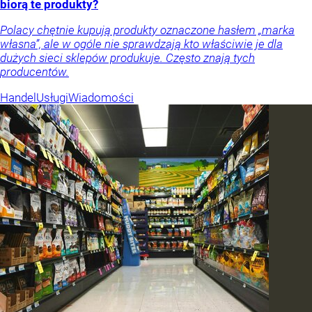
biorą te produkty?
Polacy chętnie kupują produkty oznaczone hasłem „marka
własna”, ale w ogóle nie sprawdzają kto właściwie je dla
dużych sieci sklepów produkuje. Często znają tych
producentów.
Handel
Usługi
Wiadomości