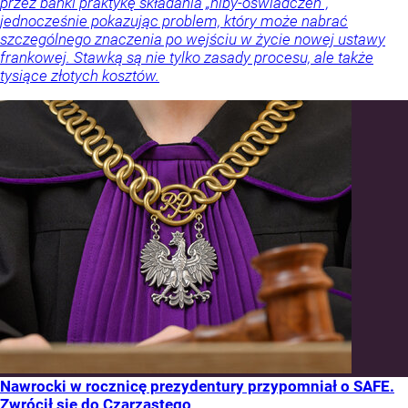
przez banki praktykę składania „niby-oświadczeń”,
jednocześnie pokazując problem, który może nabrać
szczególnego znaczenia po wejściu w życie nowej ustawy
frankowej. Stawką są nie tylko zasady procesu, ale także
tysiące złotych kosztów.
Nawrocki w rocznicę prezydentury przypomniał o SAFE.
Zwrócił się do Czarzastego