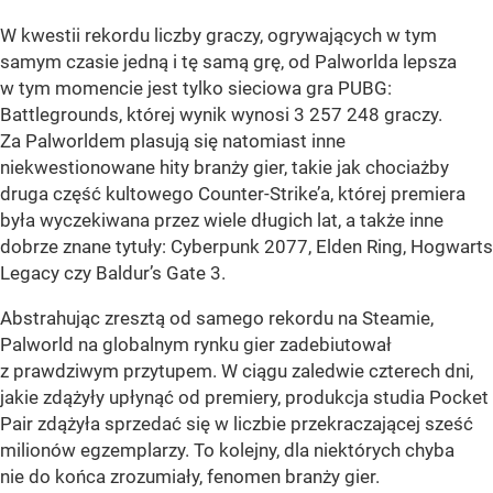
W kwestii rekordu liczby graczy, ogrywających w tym
samym czasie jedną i tę samą grę, od Palworlda lepsza
w tym momencie jest tylko sieciowa gra PUBG:
Battlegrounds, której wynik wynosi 3 257 248 graczy.
Za Palworldem plasują się natomiast inne
niekwestionowane hity branży gier, takie jak chociażby
druga część kultowego Counter-Strike’a, której premiera
była wyczekiwana przez wiele długich lat, a także inne
dobrze znane tytuły: Cyberpunk 2077, Elden Ring, Hogwarts
Legacy czy Baldur’s Gate 3.
Abstrahując zresztą od samego rekordu na Steamie,
Palworld na globalnym rynku gier zadebiutował
z prawdziwym przytupem. W ciągu zaledwie czterech dni,
jakie zdążyły upłynąć od premiery, produkcja studia Pocket
Pair zdążyła sprzedać się w liczbie przekraczającej sześć
milionów egzemplarzy. To kolejny, dla niektórych chyba
nie do końca zrozumiały, fenomen branży gier.