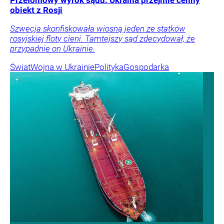
obiekt z Rosji
Szwecja skonfiskowała wiosną jeden ze statków
rosyjskiej floty cieni. Tamtejszy sąd zdecydował, że
przypadnie on Ukrainie.
Świat
Wojna w Ukrainie
Polityka
Gospodarka