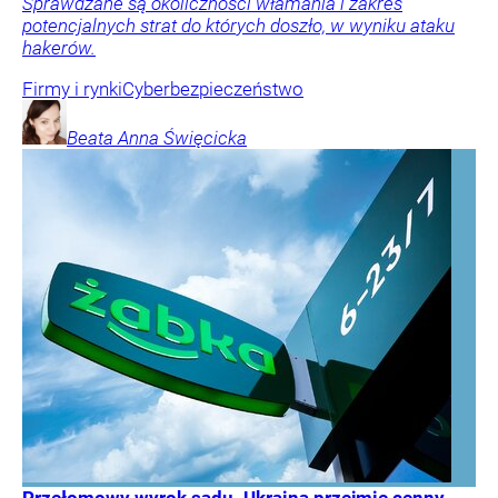
Sprawdzane są okoliczności włamania i zakres
potencjalnych strat do których doszło, w wyniku ataku
hakerów.
Firmy i rynki
Cyberbezpieczeństwo
Beata Anna
Święcicka
Przełomowy wyrok sądu. Ukraina przejmie cenny