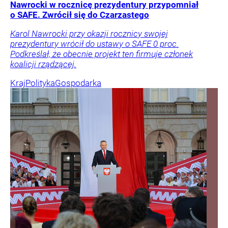
Nawrocki w rocznicę prezydentury przypomniał
o SAFE. Zwrócił się do Czarzastego
Karol Nawrocki przy okazji rocznicy swojej
prezydentury wrócił do ustawy o SAFE 0 proc.
Podkreślał, że obecnie projekt ten firmuje członek
koalicji rządzącej.
Kraj
Polityka
Gospodarka