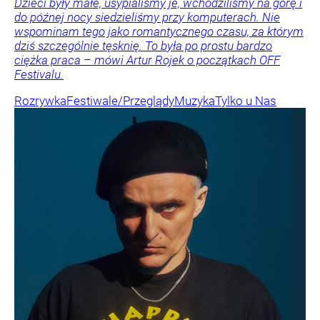
Dzieci były małe, usypialiśmy je, wchodziliśmy na górę i
do późnej nocy siedzieliśmy przy komputerach. Nie
wspominam tego jako romantycznego czasu, za którym
dziś szczególnie tęsknię. To była po prostu bardzo
ciężka praca – mówi Artur Rojek o początkach OFF
Festivalu.
Rozrywka
Festiwale/Przeglądy
Muzyka
Tylko u Nas