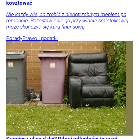
kosztować
Nie każdy wie, co zrobić z niepotrzebnym meblem po
remoncie. Pozostawienie go przy wiacie śmietnikowej
może skończyć się karą finansową.
Porady
Prawo i podatki
Kupujesz ul co dalej? Pilnuj odległości inaczej