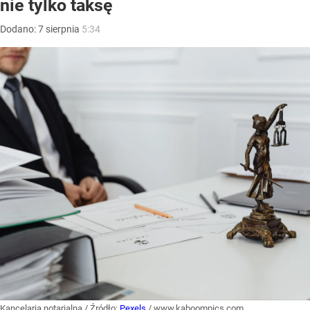
nie tylko taksę
Dodano:
7
sierpnia
5:34
Kancelaria notarialna
/ Źródło:
Pexels
/
www.kaboompics.com