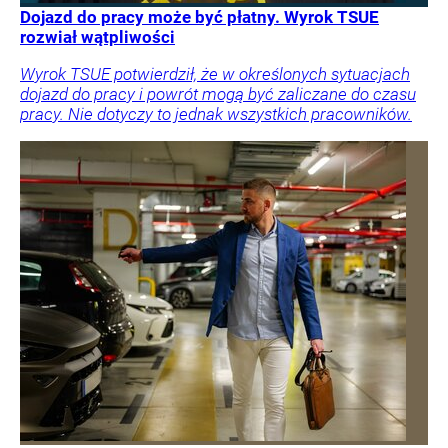
Dojazd do pracy może być płatny. Wyrok TSUE
rozwiał wątpliwości
Wyrok TSUE potwierdził, że w określonych sytuacjach
dojazd do pracy i powrót mogą być zaliczane do czasu
pracy. Nie dotyczy to jednak wszystkich pracowników.