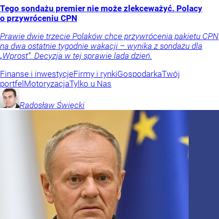
Tego sondażu premier nie może zlekceważyć. Polacy
o przywróceniu CPN
Prawie dwie trzecie Polaków chce przywrócenia pakietu CPN
na dwa ostatnie tygodnie wakacji – wynika z sondażu dla
„Wprost”. Decyzja w tej sprawie lada dzień.
Finanse i inwestycje
Firmy i rynki
Gospodarka
Twój
portfel
Motoryzacja
Tylko u Nas
Radosław
Święcki