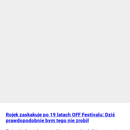
Rojek zaskakuje po 19 latach OFF Festivalu: Dziś
prawdopodobnie bym tego nie zrobił