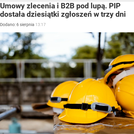
Umowy zlecenia i B2B pod lupą. PIP
dostała dziesiątki zgłoszeń w trzy dni
Dodano:
6
sierpnia
13:17