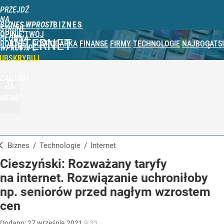
PRZEJDŹ
NA
BIZNES WPROST
STRONĘ
OPINIE
TWÓJ
GŁÓWNĄ
INTERNET
PORTFEL
GOSPODARKA
FINANSE
FIRMY
TECHNOLOGIE
NAJBOGATSI
WPROST.PL
UBSKRYBUJ
ZALOGUJ
MENU
Biznes
/
Technologie
/
Internet
Cieszyński: Rozważany taryfy
na internet. Rozwiązanie uchroniłoby
np. seniorów przed nagłym wzrostem
cen
Dodano:
27
września
2021
9:33