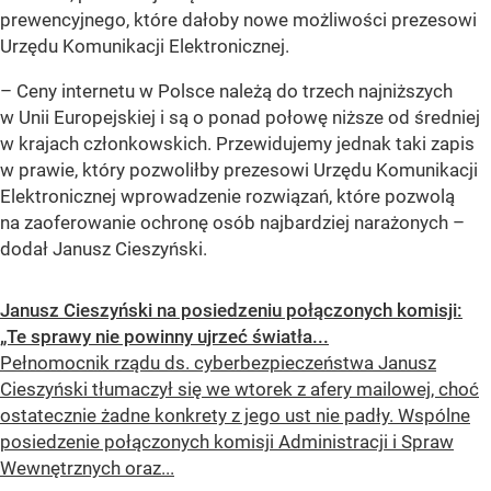
prewencyjnego, które dałoby nowe możliwości prezesowi
Urzędu Komunikacji Elektronicznej.
– Ceny internetu w Polsce należą do trzech najniższych
w Unii Europejskiej i są o ponad połowę niższe od średniej
w krajach członkowskich. Przewidujemy jednak taki zapis
w prawie, który pozwoliłby prezesowi Urzędu Komunikacji
Elektronicznej wprowadzenie rozwiązań, które pozwolą
na zaoferowanie ochronę osób najbardziej narażonych –
dodał Janusz Cieszyński.
Janusz Cieszyński na posiedzeniu połączonych komisji:
„Te sprawy nie powinny ujrzeć światła...
Pełnomocnik rządu ds. cyberbezpieczeństwa Janusz
Cieszyński tłumaczył się we wtorek z afery mailowej, choć
ostatecznie żadne konkrety z jego ust nie padły. Wspólne
posiedzenie połączonych komisji Administracji i Spraw
Wewnętrznych oraz...