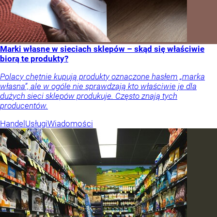
Marki własne w sieciach sklepów – skąd się właściwie
biorą te produkty?
Polacy chętnie kupują produkty oznaczone hasłem „marka
własna”, ale w ogóle nie sprawdzają kto właściwie je dla
dużych sieci sklepów produkuje. Często znają tych
producentów.
Handel
Usługi
Wiadomości