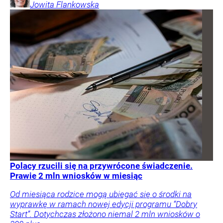
Jowita
Flankowska
Polacy rzucili się na przywrócone świadczenie.
Prawie 2 mln wniosków w miesiąc
Od miesiąca rodzice mogą ubiegać się o środki na
wyprawkę w ramach nowej edycji programu “Dobry
Start”. Dotychczas złożono niemal 2 mln wniosków o