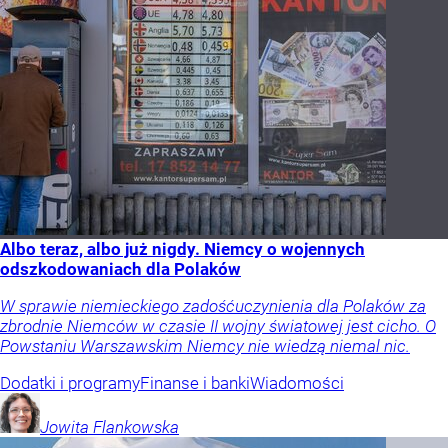
Albo teraz, albo już nigdy. Niemcy o wojennych
odszkodowaniach dla Polaków
W sprawie niemieckiego zadośćuczynienia dla Polaków za
zbrodnie Niemców w czasie II wojny światowej jest cicho. O
Powstaniu Warszawskim Niemcy nie wiedzą niemal nic.
Dodatki i programy
Finanse i banki
Wiadomości
Jowita
Flankowska