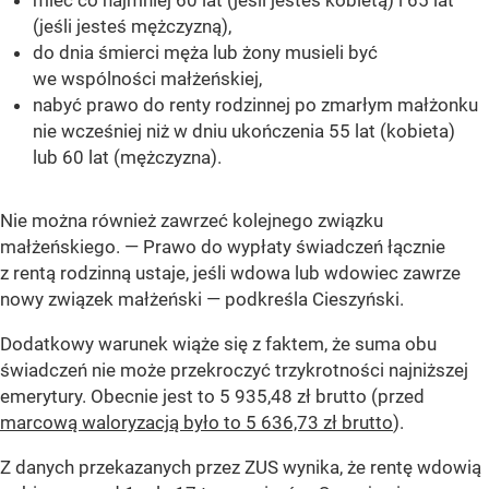
(jeśli jesteś mężczyzną),
do dnia śmierci męża lub żony musieli być
we wspólności małżeńskiej,
nabyć prawo do renty rodzinnej po zmarłym małżonku
nie wcześniej niż w dniu ukończenia 55 lat (kobieta)
lub 60 lat (mężczyzna).
Nie można również zawrzeć kolejnego związku
małżeńskiego. —
Prawo do wypłaty świadczeń łącznie
z rentą rodzinną ustaje, jeśli wdowa lub wdowiec zawrze
nowy związek małżeński —
podkreśla Cieszyński.
Dodatkowy warunek wiąże się z faktem, że suma obu
świadczeń nie może przekroczyć trzykrotności najniższej
emerytury. Obecnie jest to 5 935,48 zł brutto (przed
marcową waloryzacją było to 5 636,73 zł brutto
).
Z danych przekazanych przez ZUS wynika, że rentę wdowią