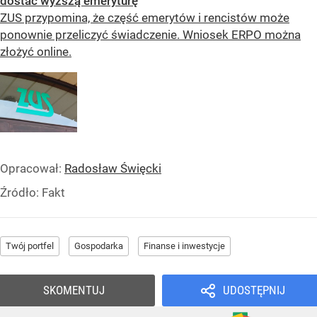
dostać wyższą emeryturę
ZUS przypomina, że część emerytów i rencistów może
ponownie przeliczyć świadczenie. Wniosek ERPO można
złożyć online.
Opracował:
Radosław Święcki
Źródło:
Fakt
Twój portfel
Gospodarka
Finanse i inwestycje
SKOMENTUJ
UDOSTĘPNIJ