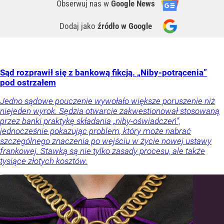
Obserwuj nas
w
Google News
Dodaj jako
źródło w Google
Sąd rozprawił się z bankową fikcją. „Niby-potrącenia”
pod ostrzałem
Jedno sądowe pouczenie wywołało większe poruszenie niż
niejeden wyrok. Sędzia otwarcie zakwestionował stosowaną
przez banki praktykę składania „niby-oświadczeń”,
jednocześnie pokazując problem, który może nabrać
szczególnego znaczenia po wejściu w życie nowej ustawy
frankowej. Stawką są nie tylko zasady procesu, ale także
tysiące złotych kosztów.