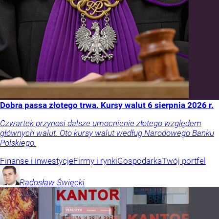
Dobra passa złotego trwa. Kursy walut 6 sierpnia 2026 r.
Czwartek przynosi dalsze umocnienie złotego względem
głównych walut. Oto kursy walut według Narodowego Banku
Polskiego.
Finanse i inwestycje
Firmy i rynki
Gospodarka
Twój portfel
Radosław
Święcki