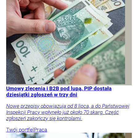
Umowy zlecenia i B2B pod lupą. PIP dostała
dziesiątki zgłoszeń w trzy dni
Nowe przepisy obowiązują od 8 lipca, a do Państwowej
Inspekcji Pracy wpłynęło już około 70 skarg. Część
zgłoszeń zakończy się kontrolami.
Twój portfel
Praca