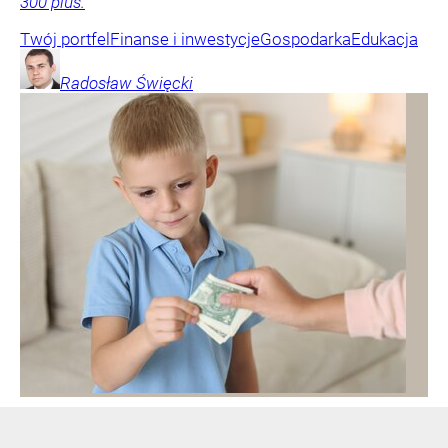
300 plus.
Twój portfel
Finanse i inwestycje
Gospodarka
Edukacja
Radosław
Święcki