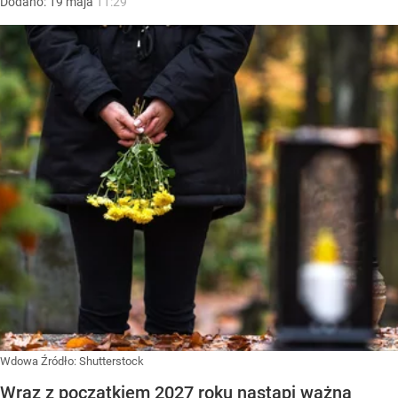
Dodano:
19
maja
11:29
Wdowa
Źródło:
Shutterstock
Wraz z początkiem 2027 roku nastąpi ważna