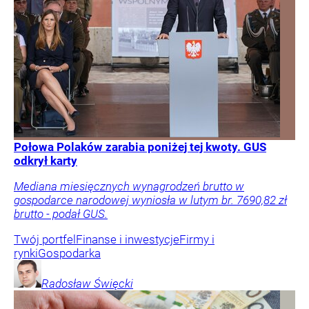
Połowa Polaków zarabia poniżej tej kwoty. GUS
odkrył karty
Mediana miesięcznych wynagrodzeń brutto w
gospodarce narodowej wyniosła w lutym br. 7690,82 zł
brutto - podał GUS.
Twój portfel
Finanse i inwestycje
Firmy i
rynki
Gospodarka
Radosław
Święcki