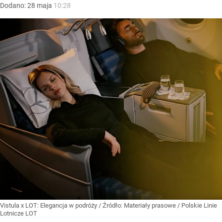
Dodano:
28
maja
10:28
Vistula x LOT: Elegancja w podróży
/ Źródło:
Materiały prasowe
/
Polskie Linie
Lotnicze LOT