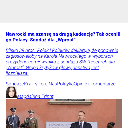
Nawrocki ma szansę na drugą kadencję? Tak ocenili
go Polacy. Sondaż dla „Wprost”
Blisko 39 proc. Polek i Polaków deklaruje, że ponownie
zagłosowałoby na Karola Nawrockiego w wyborach
prezydenckich – wynika z sondażu SW Research dla
„Wprost”. Grupa krytyków głowy państwa jest
liczniejsza.
Sondaże
Kraj
Tylko u Nas
Polityka
Opinie i komentarze
Magdalena
Frindt