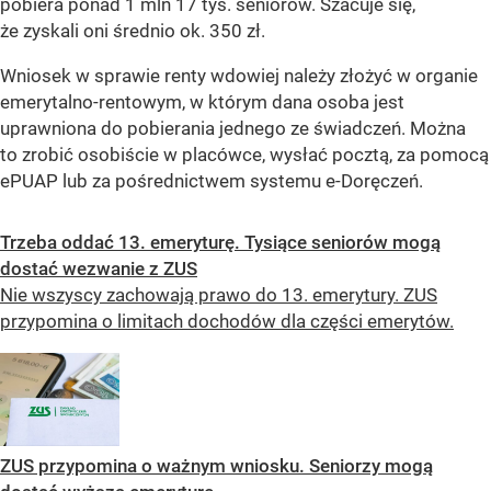
pobiera ponad 1 mln 17 tys. seniorów. Szacuje się,
że zyskali oni średnio ok. 350 zł.
Wniosek w sprawie renty wdowiej należy złożyć w organie
emerytalno-rentowym, w którym dana osoba jest
uprawniona do pobierania jednego ze świadczeń. Można
to zrobić osobiście w placówce, wysłać pocztą, za pomocą
ePUAP lub za pośrednictwem systemu e-Doręczeń.
Trzeba oddać 13. emeryturę. Tysiące seniorów mogą
dostać wezwanie z ZUS
Nie wszyscy zachowają prawo do 13. emerytury. ZUS
przypomina o limitach dochodów dla części emerytów.
ZUS przypomina o ważnym wniosku. Seniorzy mogą