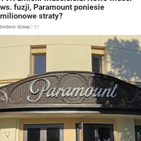
ws. fuzji, Paramount poniesie
milionowe straty?
Dodano:
dzisiaj
7:32