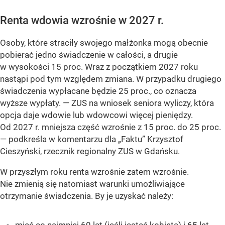
Renta wdowia wzrośnie w 2027 r.
Osoby, które straciły swojego małżonka mogą obecnie
pobierać jedno świadczenie w całości, a drugie
w wysokości 15 proc. Wraz z początkiem 2027 roku
nastąpi pod tym względem zmiana. W przypadku drugiego
świadczenia wypłacane będzie 25 proc., co oznacza
wyższe wypłaty. —
ZUS na wniosek seniora wyliczy, która
opcja daje wdowie lub wdowcowi więcej pieniędzy.
Od 2027 r. mniejsza część wzrośnie z 15 proc. do 25 proc.
—
podkreśla w komentarzu dla „Faktu” Krzysztof
Cieszyński, rzecznik regionalny ZUS w Gdańsku.
W przyszłym roku renta wzrośnie zatem wzrośnie.
Nie zmienią się natomiast warunki umożliwiające
otrzymanie świadczenia. By je uzyskać należy:
mieć co najmniej 60 lat (jeśli jesteś kobietą) i 65 lat