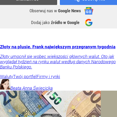
Obserwuj nas
w
Google News
Dodaj jako
źródło w Google
Złoty na plusie. Frank największym przegranym tygodnia
Złoty umocnił się wobec większości głównych walut. Oto jak
wyglądał tydzień na rynku walut według danych Narodowego
Banku Polskiego.
Waluty
Twój portfel
Firmy i rynki
Beata Anna
Święcicka