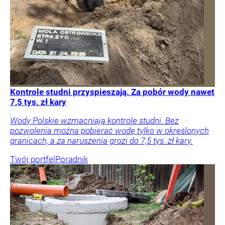
Kontrole studni przyspieszają. Za pobór wody nawet
7,5 tys. zł kary
Wody Polskie wzmacniają kontrole studni. Bez
pozwolenia można pobierać wodę tylko w określonych
granicach, a za naruszenia grozi do 7,5 tys. zł kary.
Twój portfel
Poradnik