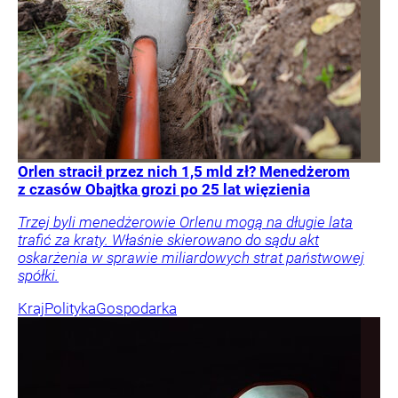
Orlen stracił przez nich 1,5 mld zł? Menedżerom
z czasów Obajtka grozi po 25 lat więzienia
Trzej byli menedżerowie Orlenu mogą na długie lata
trafić za kraty. Właśnie skierowano do sądu akt
oskarżenia w sprawie miliardowych strat państwowej
spółki.
Kraj
Polityka
Gospodarka