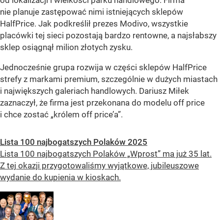
nie planuje zastępować nimi istniejących sklepów
HalfPrice. Jak podkreślił prezes Modivo, wszystkie
placówki tej sieci pozostają bardzo rentowne, a najsłabszy
sklep osiągnął milion złotych zysku.
Jednocześnie grupa rozwija w części sklepów HalfPrice
strefy z markami premium, szczególnie w dużych miastach
i największych galeriach handlowych. Dariusz Miłek
zaznaczył, że firma jest przekonana do modelu off price
i chce zostać „królem off price’a”.
Lista 100 najbogatszych Polaków 2025
Lista 100 najbogatszych Polaków „Wprost” ma już 35 lat.
Z tej okazji przygotowaliśmy wyjątkowe, jubileuszowe
wydanie do kupienia w kioskach.