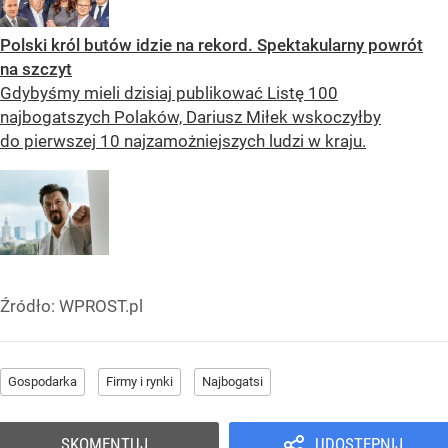
Polski król butów idzie na rekord. Spektakularny powrót
na szczyt
Gdybyśmy mieli dzisiaj publikować Listę 100
najbogatszych Polaków, Dariusz Miłek wskoczyłby
do pierwszej 10 najzamożniejszych ludzi w kraju.
Źródło:
WPROST.pl
Gospodarka
Firmy i rynki
Najbogatsi
SKOMENTUJ
UDOSTĘPNIJ