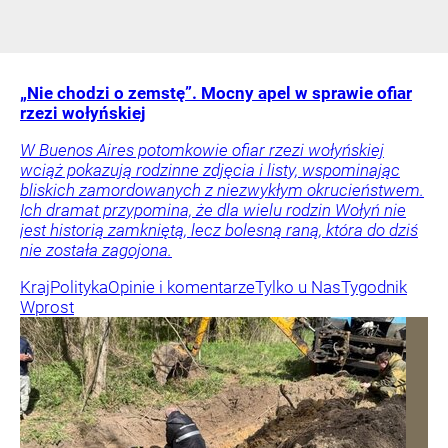
„Nie chodzi o zemstę”. Mocny apel w sprawie ofiar
rzezi wołyńskiej
W Buenos Aires potomkowie ofiar rzezi wołyńskiej
wciąż pokazują rodzinne zdjęcia i listy, wspominając
bliskich zamordowanych z niezwykłym okrucieństwem.
Ich dramat przypomina, że dla wielu rodzin Wołyń nie
jest historią zamkniętą, lecz bolesną raną, która do dziś
nie została zagojona.
Kraj
Polityka
Opinie i komentarze
Tylko u Nas
Tygodnik
Wprost