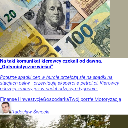
Na taki komunikat kierowcy czekali od dawna.
„Optymistyczne wieści”
Potężne spadki cen w hurcie przełożą się na spadki na
stacjach paliw - przewidują eksperci e-petrol.pl. Kierowcy
odczują zmiany już w nadchodzącym tygodniu.
Finanse i inwestycje
Gospodarka
Twój portfel
Motoryzacja
Radosław
Święcki