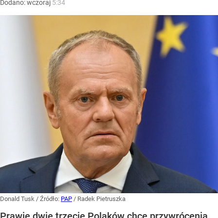
Dodano:
wczoraj
5:34
Donald Tusk
/ Źródło:
PAP
/
Radek Pietruszka
Prawie dwie trzecie Polaków chce przywrócenia