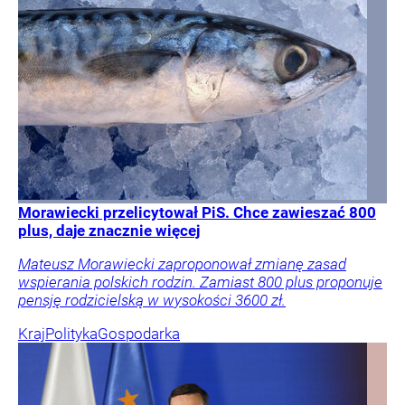
Morawiecki przelicytował PiS. Chce zawieszać 800
plus, daje znacznie więcej
Mateusz Morawiecki zaproponował zmianę zasad
wspierania polskich rodzin. Zamiast 800 plus proponuje
pensję rodzicielską w wysokości 3600 zł.
Kraj
Polityka
Gospodarka