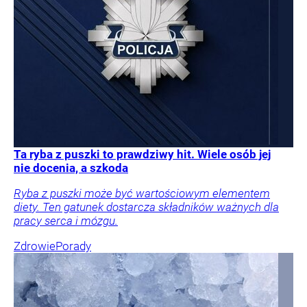
Ta ryba z puszki to prawdziwy hit. Wiele osób jej
nie docenia, a szkoda
Ryba z puszki może być wartościowym elementem
diety. Ten gatunek dostarcza składników ważnych dla
pracy serca i mózgu.
Zdrowie
Porady