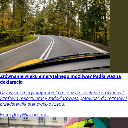
Zrównanie wieku emerytalnego możliwe? Padła ważna
deklaracja
Czy wiek emerytalny kobiet i mężczyzn zostanie zrównany?
Szefowa resortu pracy zadeklarowała gotowość do rozmów i
przedstawiła stanowisko rządu.
Emerytury
Wiadomości