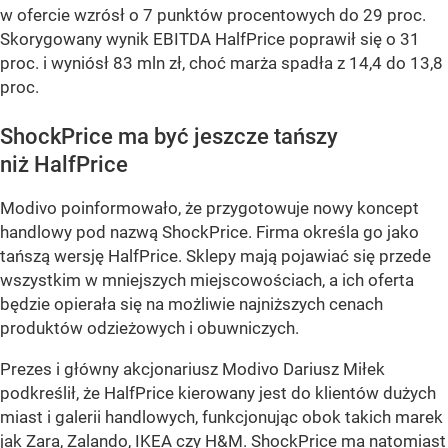
w ofercie wzrósł o 7 punktów procentowych do 29 proc.
Skorygowany wynik EBITDA HalfPrice poprawił się o 31
proc. i wyniósł 83 mln zł, choć marża spadła z 14,4 do 13,8
proc.
ShockPrice ma być jeszcze tańszy
niż HalfPrice
Modivo poinformowało, że przygotowuje nowy koncept
handlowy pod nazwą ShockPrice. Firma określa go jako
tańszą wersję HalfPrice. Sklepy mają pojawiać się przede
wszystkim w mniejszych miejscowościach, a ich oferta
będzie opierała się na możliwie najniższych cenach
produktów odzieżowych i obuwniczych.
Prezes i główny akcjonariusz Modivo Dariusz Miłek
podkreślił, że HalfPrice kierowany jest do klientów dużych
miast i galerii handlowych, funkcjonując obok takich marek
jak Zara, Zalando, IKEA czy H&M. ShockPrice ma natomiast