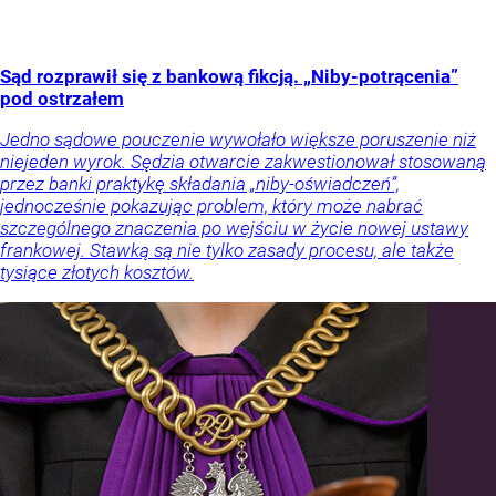
Sąd rozprawił się z bankową fikcją. „Niby-potrącenia”
pod ostrzałem
Jedno sądowe pouczenie wywołało większe poruszenie niż
niejeden wyrok. Sędzia otwarcie zakwestionował stosowaną
przez banki praktykę składania „niby-oświadczeń”,
jednocześnie pokazując problem, który może nabrać
szczególnego znaczenia po wejściu w życie nowej ustawy
frankowej. Stawką są nie tylko zasady procesu, ale także
tysiące złotych kosztów.