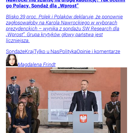
go Polacy. Sondaż dla „Wprost”
Blisko 39 proc. Polek i Polaków deklaruje, że ponownie
zagłosowałoby na Karola Nawrockiego w wyborach
prezydenckich – wynika z sondażu SW Research dla
„Wprost”. Grupa krytyków głowy państwa jest
liczniejsza.
Sondaże
Kraj
Tylko u Nas
Polityka
Opinie i komentarze
Magdalena
Frindt