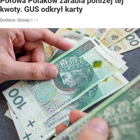
Połowa Polaków zarabia poniżej tej
kwoty. GUS odkrył karty
Dodano:
dzisiaj
8:11