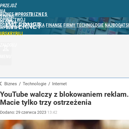
PRZEJDŹ
NA
BIZNES WPROST
STRONĘ
OPINIE
TWÓJ
GŁÓWNĄ
INTERNET
PORTFEL
GOSPODARKA
FINANSE
FIRMY
TECHNOLOGIE
NAJBOGATSI
WPROST.PL
UBSKRYBUJ
ZALOGUJ
MENU
Biznes
/
Technologie
/
Internet
YouTube walczy z blokowaniem reklam.
Macie tylko trzy ostrzeżenia
Dodano:
29
czerwca
2023
13:42