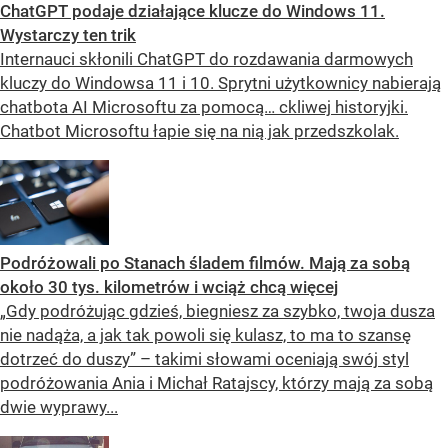
ChatGPT podaje działające klucze do Windows 11.
Wystarczy ten trik
Internauci skłonili ChatGPT do rozdawania darmowych
kluczy do Windowsa 11 i 10. Sprytni użytkownicy nabierają
chatbota AI Microsoftu za pomocą… ckliwej historyjki.
Chatbot Microsoftu łapie się na nią jak przedszkolak.
Podróżowali po Stanach śladem filmów. Mają za sobą
około 30 tys. kilometrów i wciąż chcą więcej
„Gdy podróżując gdzieś, biegniesz za szybko, twoja dusza
nie nadąża, a jak tak powoli się kulasz, to ma to szansę
dotrzeć do duszy” – takimi słowami oceniają swój styl
podróżowania Ania i Michał Ratajscy, którzy mają za sobą
dwie wyprawy...