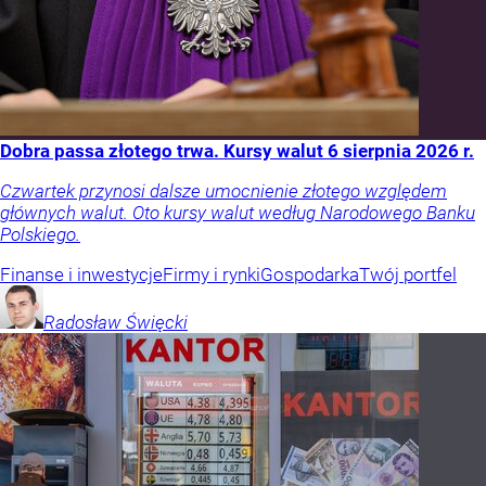
Dobra passa złotego trwa. Kursy walut 6 sierpnia 2026 r.
Czwartek przynosi dalsze umocnienie złotego względem
głównych walut. Oto kursy walut według Narodowego Banku
Polskiego.
Finanse i inwestycje
Firmy i rynki
Gospodarka
Twój portfel
Radosław
Święcki