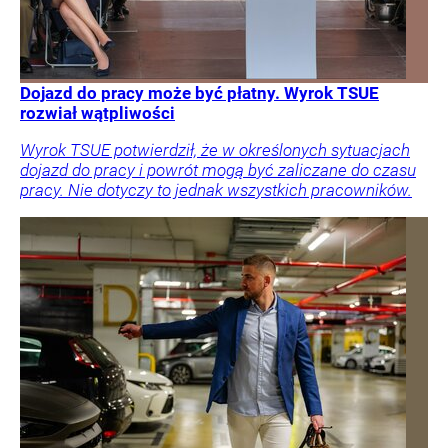
Dojazd do pracy może być płatny. Wyrok TSUE
rozwiał wątpliwości
Wyrok TSUE potwierdził, że w określonych sytuacjach
dojazd do pracy i powrót mogą być zaliczane do czasu
pracy. Nie dotyczy to jednak wszystkich pracowników.