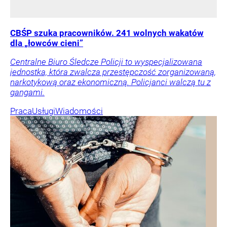
CBŚP szuka pracowników. 241 wolnych wakatów
dla „łowców cieni”
Centralne Biuro Śledcze Policji to wyspecjalizowana
jednostka, która zwalcza przestępczość zorganizowaną,
narkotykową oraz ekonomiczną. Policjanci walczą tu z
gangami.
Praca
Usługi
Wiadomości