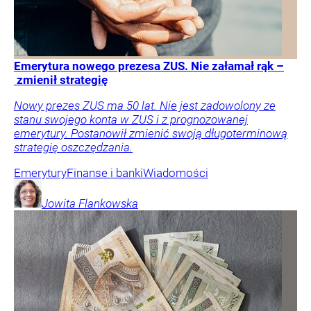
Emerytura nowego prezesa ZUS. Nie załamał rąk –
zmienił strategię
Nowy prezes ZUS ma 50 lat. Nie jest zadowolony ze
stanu swojego konta w ZUS i z prognozowanej
emerytury. Postanowił zmienić swoją długoterminową
strategię oszczędzania.
Emerytury
Finanse i banki
Wiadomości
Jowita
Flankowska