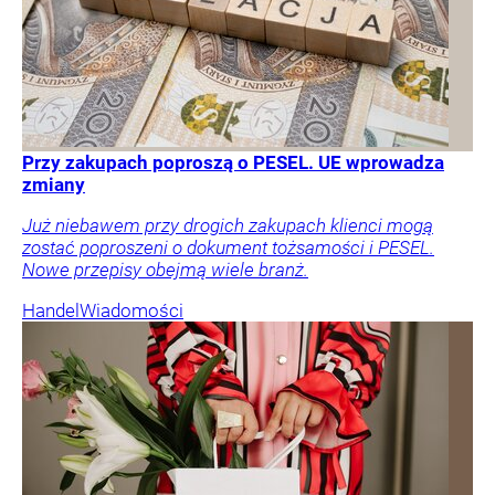
Przy zakupach poproszą o PESEL. UE wprowadza
zmiany
Już niebawem przy drogich zakupach klienci mogą
zostać poproszeni o dokument tożsamości i PESEL.
Nowe przepisy obejmą wiele branż.
Handel
Wiadomości