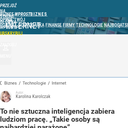
PRZEJDŹ
NA
BIZNES WPROST
STRONĘ
OPINIE
TWÓJ
GŁÓWNĄ
INTERNET
PORTFEL
GOSPODARKA
FINANSE
FIRMY
TECHNOLOGIE
NAJBOGATSI
WPROST.PL
UBSKRYBUJ
ZALOGUJ
MENU
Biznes
/
Technologie
/
Internet
Autor:
Karolina Karolczak
To nie sztuczna inteligencja zabiera
ludziom pracę. „Takie osoby są
najbardziej narażone”