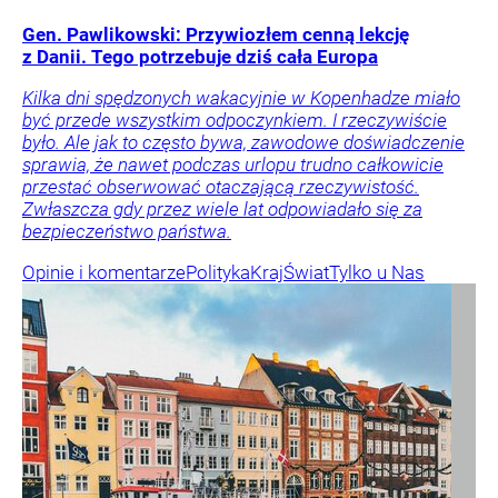
Gen. Pawlikowski: Przywiozłem cenną lekcję
z Danii. Tego potrzebuje dziś cała Europa
Kilka dni spędzonych wakacyjnie w Kopenhadze miało
być przede wszystkim odpoczynkiem. I rzeczywiście
było. Ale jak to często bywa, zawodowe doświadczenie
sprawia, że nawet podczas urlopu trudno całkowicie
przestać obserwować otaczającą rzeczywistość.
Zwłaszcza gdy przez wiele lat odpowiadało się za
bezpieczeństwo państwa.
Opinie i komentarze
Polityka
Kraj
Świat
Tylko u Nas