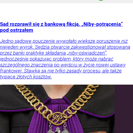
Sąd rozprawił się z bankową fikcją. „Niby-potrącenia”
pod ostrzałem
Jedno sądowe pouczenie wywołało większe poruszenie niż
niejeden wyrok. Sędzia otwarcie zakwestionował stosowaną
przez banki praktykę składania „niby-oświadczeń”,
jednocześnie pokazując problem, który może nabrać
szczególnego znaczenia po wejściu w życie nowej ustawy
frankowej. Stawką są nie tylko zasady procesu, ale także
tysiące złotych kosztów.