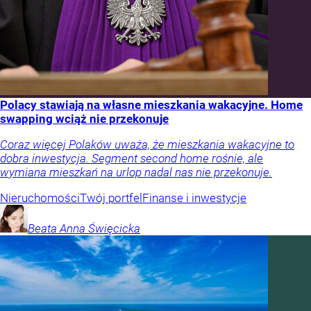
Polacy stawiają na własne mieszkania wakacyjne. Home
swapping wciąż nie przekonuje
Coraz więcej Polaków uważa, że mieszkania wakacyjne to
dobra inwestycja. Segment second home rośnie, ale
wymiana mieszkań na urlop nadal nas nie przekonuje.
Nieruchomości
Twój portfel
Finanse i inwestycje
Beata Anna
Święcicka