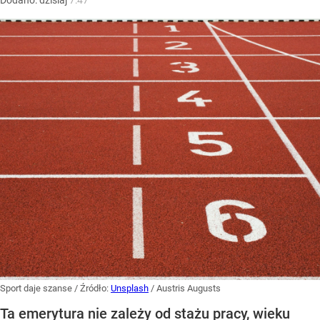
Dodano:
dzisiaj
7:47
Sport daje szanse
/ Źródło:
Unsplash
/
Austris Augusts
Ta emerytura nie zależy od stażu pracy, wieku