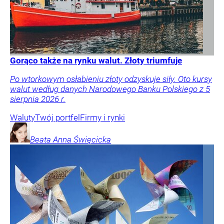
Gorąco także na rynku walut. Złoty triumfuje
Po wtorkowym osłabieniu złoty odzyskuje siły. Oto kursy
walut według danych Narodowego Banku Polskiego z 5
sierpnia 2026 r.
Waluty
Twój portfel
Firmy i rynki
Beata Anna
Święcicka