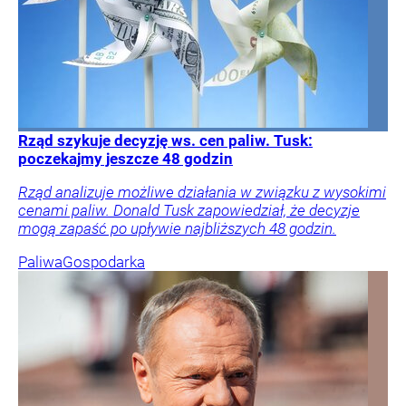
Rząd szykuje decyzję ws. cen paliw. Tusk:
poczekajmy jeszcze 48 godzin
Rząd analizuje możliwe działania w związku z wysokimi
cenami paliw. Donald Tusk zapowiedział, że decyzje
mogą zapaść po upływie najbliższych 48 godzin.
Paliwa
Gospodarka