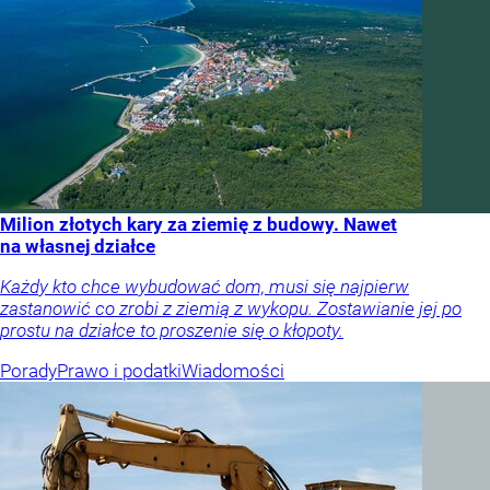
Milion złotych kary za ziemię z budowy. Nawet
na własnej działce
Każdy kto chce wybudować dom, musi się najpierw
zastanowić co zrobi z ziemią z wykopu. Zostawianie jej po
prostu na działce to proszenie się o kłopoty.
Porady
Prawo i podatki
Wiadomości