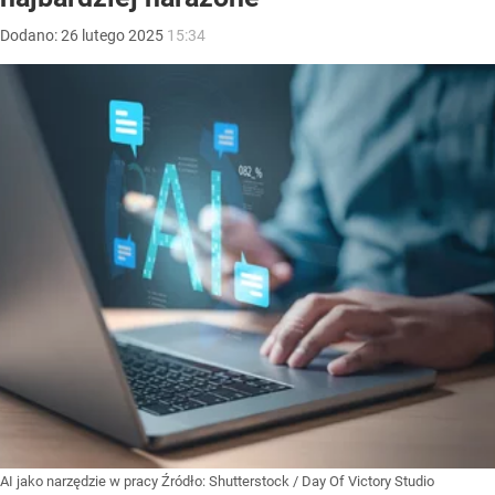
Dodano:
26
lutego
2025
15:34
AI jako narzędzie w pracy
Źródło:
Shutterstock
/
Day Of Victory Studio