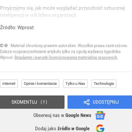
Przyjrzyjmy się, jak może wyglądać przyszłość sztucznej
inteligencji w roli lidera organizacji.
Źródło:
Wprost
© ℗
Materiał chroniony prawem autorskim. Wszelkie prawa zastrzeżone.
Dalsze rozpowszechnianie artykułu tylko za zgodą wydawcy tygodnika
Wprost.
Regulamin i warunki licencjonowania materiałów prasowych
.
Internet
Opinie i komentarze
Tylko u Nas
Technologie
SKOMENTUJ
UDOSTĘPNIJ
1
Obserwuj nas
w
Google News
Dodaj jako
źródło w Google