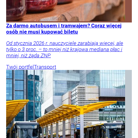
Za darmo autobusem i tramwajem? Coraz więcej
osób nie musi kupować biletu
Od stycznia 2026 r. nauczyciele zarabiają więcej, ale
tylko o 3 proc. – to mniej niż krajowa mediana płac i
mniej, niż żąda ZNP.
Twój portfel
Transport