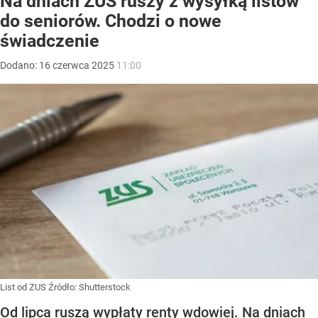
Na dniach ZUS ruszy z wysyłką listów
do seniorów. Chodzi o nowe
świadczenie
Dodano:
16
czerwca
2025
11:00
List od ZUS
Źródło:
Shutterstock
Od lipca ruszą wypłaty renty wdowiej. Na dniach