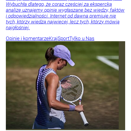
Wybuchła dlatego, że coraz częściej za ekspercką
analizę uznajemy opinie wygłaszane bez wiedzy, faktów
i odpowiedzialności. Internet od dawna premiuje nie
tych, którzy wiedzą najwięcej, lecz tych, którzy mówią
najgłośniej.
Opinie i komentarze
Kraj
Sport
Tylko u Nas