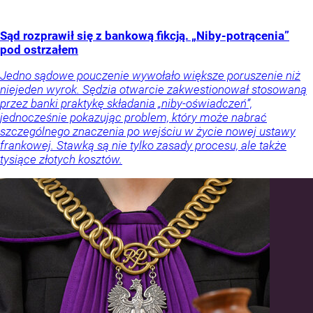
Sąd rozprawił się z bankową fikcją. „Niby-potrącenia”
pod ostrzałem
Jedno sądowe pouczenie wywołało większe poruszenie niż
niejeden wyrok. Sędzia otwarcie zakwestionował stosowaną
przez banki praktykę składania „niby-oświadczeń”,
jednocześnie pokazując problem, który może nabrać
szczególnego znaczenia po wejściu w życie nowej ustawy
frankowej. Stawką są nie tylko zasady procesu, ale także
tysiące złotych kosztów.