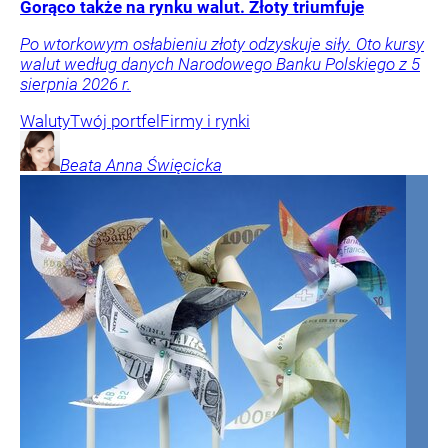
Gorąco także na rynku walut. Złoty triumfuje
Po wtorkowym osłabieniu złoty odzyskuje siły. Oto kursy
walut według danych Narodowego Banku Polskiego z 5
sierpnia 2026 r.
Waluty
Twój portfel
Firmy i rynki
Beata Anna
Święcicka