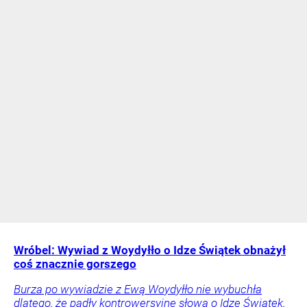
Wróbel: Wywiad z Woydyłło o Idze Świątek obnażył
coś znacznie gorszego
Burza po wywiadzie z Ewą Woydyłło nie wybuchła
dlatego, że padły kontrowersyjne słowa o Idze Świątek.