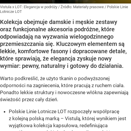
Vistula x LOT: Elegancja w podróży
/ Źródło:
Materiały prasowe
/
Polskie Linie
Lotnicze LOT
Kolekcja obejmuje damskie i męskie zestawy
oraz funkcjonalne akcesoria podróżne, które
odpowiadają na wyzwania wielogodzinnego
przemieszczania się. Kluczowym elementem są
lekkie, komfortowe fasony i dopracowane detale,
które sprawiają, że elegancja zyskuje nowy
wymiar: pewny, naturalny i gotowy do działania.
Warto podkreślić, że użyto tkanin o podwyższonej
odporności na zagniecenia, które pracują z ruchem ciała.
Ponadto lekkie struktury i nowoczesne włókna zapewniają
świeżość przez cały dzień.
Polskie Linie Lotnicze LOT rozpoczęły współpracę
z kolejną polską marką – Vistulą, której wynikiem jest
wyjątkowa kolekcja kapsułowa, redefiniująca