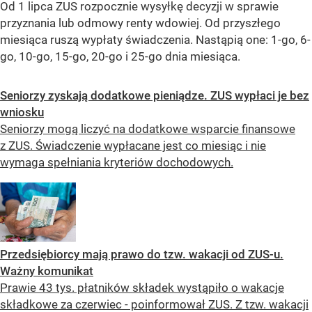
Od 1 lipca ZUS rozpocznie wysyłkę decyzji w sprawie
przyznania lub odmowy renty wdowiej. Od przyszłego
miesiąca ruszą wypłaty świadczenia. Nastąpią one: 1-go, 6-
go, 10-go, 15-go, 20-go i 25-go dnia miesiąca.
Seniorzy zyskają dodatkowe pieniądze. ZUS wypłaci je bez
wniosku
Seniorzy mogą liczyć na dodatkowe wsparcie finansowe
z ZUS. Świadczenie wypłacane jest co miesiąc i nie
wymaga spełniania kryteriów dochodowych.
Przedsiębiorcy mają prawo do tzw. wakacji od ZUS-u.
Ważny komunikat
Prawie 43 tys. płatników składek wystąpiło o wakacje
składkowe za czerwiec - poinformował ZUS. Z tzw. wakacji