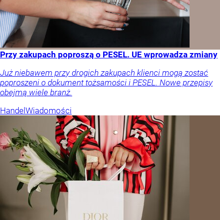
Przy zakupach poproszą o PESEL. UE wprowadza zmiany
Już niebawem przy drogich zakupach klienci mogą zostać
poproszeni o dokument tożsamości i PESEL. Nowe przepisy
obejmą wiele branż.
Handel
Wiadomości