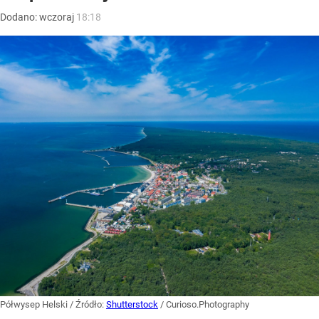
Dodano:
wczoraj
18:18
Półwysep Helski
/ Źródło:
Shutterstock
/
Curioso.Photography