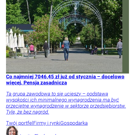
Co najmniej 7046,45 zł już od stycznia – docelowo
więcej. Pensja zasadnicza
Ta grupa zawodowa to się ucieszy – podstawą
wysokości ich minimalnego wynagrodzenia ma być
przeciętne wynagrodzenie w sektorze przedsiębiorstw.
Tyle, że bez nagród.
Twój portfel
Firmy i rynki
Gospodarka