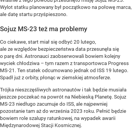
Właśnie z tego powodu przesunięto misję Sojuz MS-23.
Wylot statku planowany był początkowo na połowę marca,
ale datę startu przyśpieszono.
Sojuz MS-23 też ma problemy
Co ciekawe, start miał się odbyć 20 lutego,
ale ze względów bezpieczeństwa data przesunęła się
o parę dni. Astronauci zaobserwowali bowiem kolejny
wyciek chłodziwa – tym razem z transportowca Progress
MS-21. Ten statek odcumowano jednak od ISS 19 lutego.
Spadł już z orbity, płonąc w ziemskiej atmosferze.
Trójka nieszczęśliwych astronautów i tak będzie musiała
jeszcze poczekać na powrót na Niebieską Planetę. Sojuz
MS-23 niedługo zacumuje do ISS, ale najpewniej
pozostanie tam aż do września 2023 roku. Pełnić będzie
bowiem role szalupy ratunkowej, na wypadek awarii
Międzynarodowej Stacji Kosmicznej.