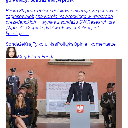
go Polacy. Sondaż dla „Wprost”
Blisko 39 proc. Polek i Polaków deklaruje, że ponownie
zagłosowałoby na Karola Nawrockiego w wyborach
prezydenckich – wynika z sondażu SW Research dla
„Wprost”. Grupa krytyków głowy państwa jest
liczniejsza.
Sondaże
Kraj
Tylko u Nas
Polityka
Opinie i komentarze
Magdalena
Frindt