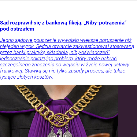
Sąd rozprawił się z bankową fikcją. „Niby-potrącenia”
pod ostrzałem
Jedno sądowe pouczenie wywołało większe poruszenie niż
niejeden wyrok. Sędzia otwarcie zakwestionował stosowaną
przez banki praktykę składania „niby-oświadczeń”,
jednocześnie pokazując problem, który może nabrać
szczególnego znaczenia po wejściu w życie nowej ustawy
frankowej. Stawką są nie tylko zasady procesu, ale także
tysiące złotych kosztów.