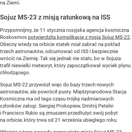
na Ziemi.
Sojuz MS-23 z misją ratunkową na ISS
Przypomnijmy, że 11 stycznia rosyjska agencja kosmiczna
Roskosmos
potwierdziła komplikacje z misją Sojuz MS-22
.
Obecny wtedy na orbicie statek miał zabrać na pokład
trzech astronautów, odcumować od ISS i bezpiecznie
wrócić na Ziemię. Tak się jednak nie stało, bo w Sojuza
trafił niewielki meteoryt, który zapoczątkował wyciek płynu
chłodzącego.
Sojuz MS-22 przywiózł więc do bazy trzech nowych
astronautów, ale powrócił pusty. Międzynarodowa Stacja
Kosmiczna ma od tego czasu trójkę nadmiarowych
członków załogi. Siergiej Prokopiew, Dmitrij Petelin
i Francisco Rubio są zmuszeni przedłużyć swój pobyt
na orbicie, który trwa od 21 września ubiegłego roku.