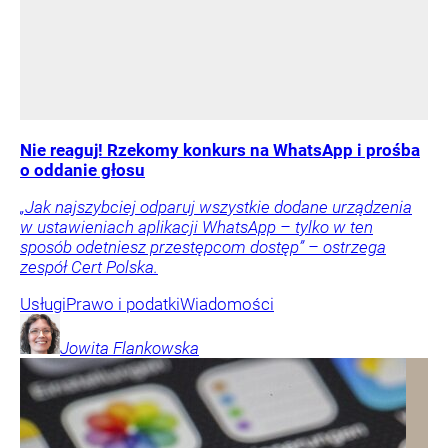
Nie reaguj! Rzekomy konkurs na WhatsApp i prośba
o oddanie głosu
„Jak najszybciej odparuj wszystkie dodane urządzenia
w ustawieniach aplikacji WhatsApp – tylko w ten
sposób odetniesz przestępcom dostęp” – ostrzega
zespół Cert Polska.
Usługi
Prawo i podatki
Wiadomości
Jowita
Flankowska