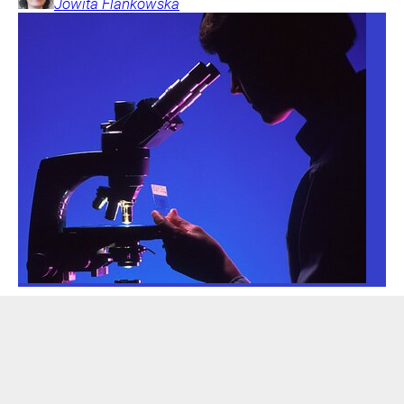
Jowita
Flankowska