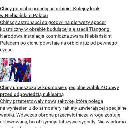
Chiny po cichu pracują na orbicie. Kolejny krok
w Niebiańskim Pałacu
Chińscy astronauci są gotowi na pierwszy spacer
kosmiczny w obrębie budującej się stacji Tiangong.
Narodowa instalacja kosmiczna zwana Niebiańskim
Pałacem po cichu powstaje na orbicie już od pewnego
czasu.
Chiny umieszczą w kosmosie specjalne wabiki? Obawy
przed odpowiedzią nuklearną
Chiny przetestowały nową taktykę, która polega
na wyniesieniu do atmosfery rakiety zawierającej specjalne
wabiki. Wówczas obrona przeciwlotnicza wroga zostaje
aktywowana, bo otrzymuje fałszywe sygnały. Nie wiadomo