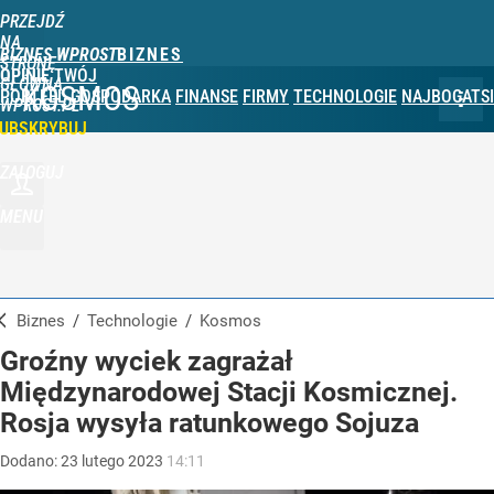
PRZEJDŹ
NA
BIZNES WPROST
STRONĘ
OPINIE
TWÓJ
GŁÓWNĄ
KOSMOS
PORTFEL
GOSPODARKA
FINANSE
FIRMY
TECHNOLOGIE
NAJBOGATSI
WPROST.PL
UBSKRYBUJ
ZALOGUJ
MENU
Biznes
/
Technologie
/
Kosmos
Groźny wyciek zagrażał
Międzynarodowej Stacji Kosmicznej.
Rosja wysyła ratunkowego Sojuza
Dodano:
23
lutego
2023
14:11