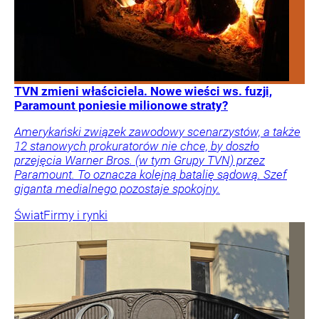
TVN zmieni właściciela. Nowe wieści ws. fuzji,
Paramount poniesie milionowe straty?
Amerykański związek zawodowy scenarzystów, a także
12 stanowych prokuratorów nie chce, by doszło
przejęcia Warner Bros. (w tym Grupy TVN) przez
Paramount. To oznacza kolejną batalię sądową. Szef
giganta medialnego pozostaje spokojny.
Świat
Firmy i rynki