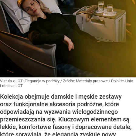
Vistula x LOT: Elegancja w podróży
/ Źródło:
Materiały prasowe
/
Polskie Linie
Lotnicze LOT
Kolekcja obejmuje damskie i męskie zestawy
oraz funkcjonalne akcesoria podróżne, które
odpowiadają na wyzwania wielogodzinnego
przemieszczania się. Kluczowym elementem są
lekkie, komfortowe fasony i dopracowane detale,
które sprawiają, że elegancja zyskuje nowy