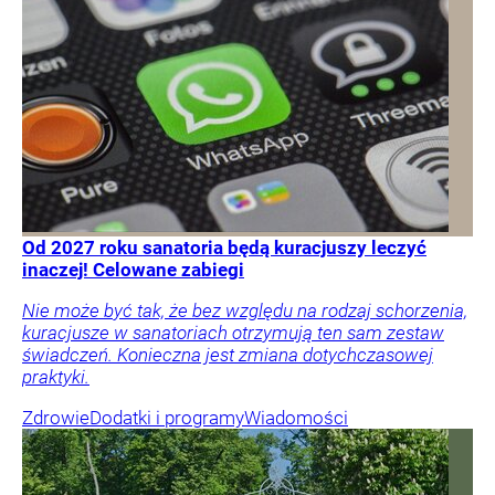
Od 2027 roku sanatoria będą kuracjuszy leczyć
inaczej! Celowane zabiegi
Nie może być tak, że bez względu na rodzaj schorzenia,
kuracjusze w sanatoriach otrzymują ten sam zestaw
świadczeń. Konieczna jest zmiana dotychczasowej
praktyki.
Zdrowie
Dodatki i programy
Wiadomości