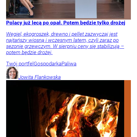
Polacy już lecą po opał. Potem będzie tylko drożej
Węgiel, ekogroszek, drewno i pellet zazwyczaj jest
najtańszy wiosną i wczesnym latem, czyli zaraz po
sezonie grzewczym. W sierpniu ceny się stabilizują –
potem będzie drożej.
Twój portfel
Gospodarka
Paliwa
Jowita
Flankowska