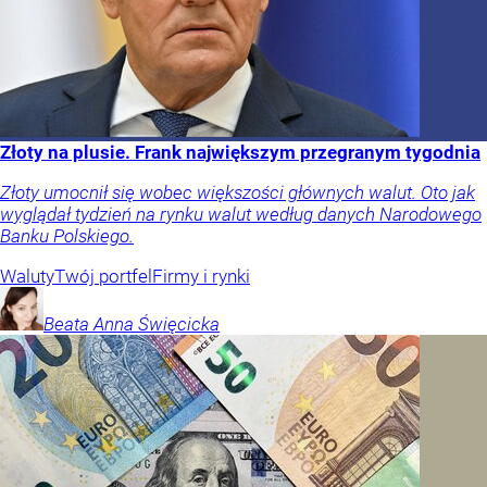
Złoty na plusie. Frank największym przegranym tygodnia
Złoty umocnił się wobec większości głównych walut. Oto jak
wyglądał tydzień na rynku walut według danych Narodowego
Banku Polskiego.
Waluty
Twój portfel
Firmy i rynki
Beata Anna
Święcicka