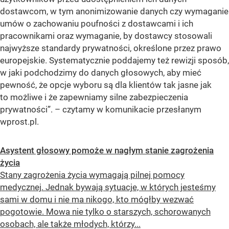
dostawcom, w tym anonimizowanie danych czy wymaganie
umów o zachowaniu poufności z dostawcami i ich
pracownikami oraz wymaganie, by dostawcy stosowali
najwyższe standardy prywatności, określone przez prawo
europejskie. Systematycznie poddajemy też rewizji sposób,
w jaki podchodzimy do danych głosowych, aby mieć
pewność, że opcje wyboru są dla klientów tak jasne jak
to możliwe i że zapewniamy silne zabezpieczenia
prywatności”. – czytamy w komunikacie przesłanym
wprost.pl.
Asystent głosowy pomoże w nagłym stanie zagrożenia
życia
Stany zagrożenia życia wymagają pilnej pomocy
medycznej. Jednak bywają sytuacje, w których jesteśmy
sami w domu i nie ma nikogo, kto mógłby wezwać
pogotowie. Mowa nie tylko o starszych, schorowanych
osobach, ale także młodych, którzy...