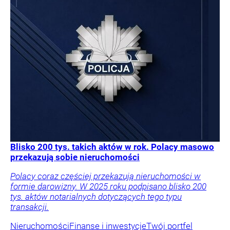
Blisko 200 tys. takich aktów w rok. Polacy masowo
przekazują sobie nieruchomości
Polacy coraz częściej przekazują nieruchomości w
formie darowizny. W 2025 roku podpisano blisko 200
tys. aktów notarialnych dotyczących tego typu
transakcji.
Nieruchomości
Finanse i inwestycje
Twój portfel