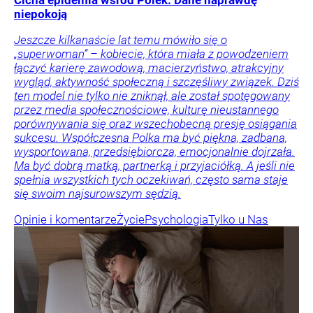
niepokoją
Jeszcze kilkanaście lat temu mówiło się o
„superwoman” – kobiecie, która miała z powodzeniem
łączyć karierę zawodową, macierzyństwo, atrakcyjny
wygląd, aktywność społeczną i szczęśliwy związek. Dziś
ten model nie tylko nie zniknął, ale został spotęgowany
przez media społecznościowe, kulturę nieustannego
porównywania się oraz wszechobecną presję osiągania
sukcesu. Współczesna Polka ma być piękna, zadbana,
wysportowana, przedsiębiorcza, emocjonalnie dojrzała.
Ma być dobrą matką, partnerką i przyjaciółką. A jeśli nie
spełnia wszystkich tych oczekiwań, często sama staje
się swoim najsurowszym sędzią.
Opinie i komentarze
Życie
Psychologia
Tylko u Nas