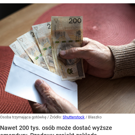
Osoba trzymająca gotówkę
/ Źródło:
Shutterstock
/
Blaszko
Nawet 200 tys. osób może dostać wyższe