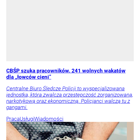
CBŚP szuka pracowników. 241 wolnych wakatów
dla „łowców cieni”
Centralne Biuro Śledcze Policji to wyspecjalizowana
jednostka, która zwalcza przestępczość zorganizowaną,
narkotykową oraz ekonomiczną. Policjanci walczą tu z
gangami.
Praca
Usługi
Wiadomości