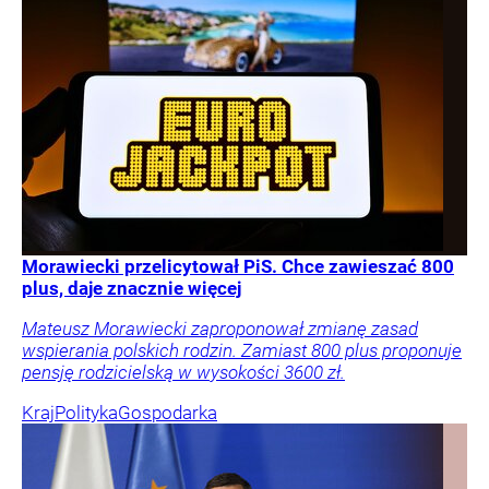
Morawiecki przelicytował PiS. Chce zawieszać 800
plus, daje znacznie więcej
Mateusz Morawiecki zaproponował zmianę zasad
wspierania polskich rodzin. Zamiast 800 plus proponuje
pensję rodzicielską w wysokości 3600 zł.
Kraj
Polityka
Gospodarka