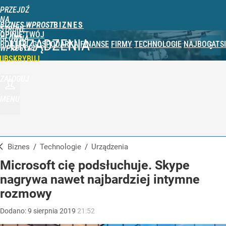
PRZEJDŹ
NA
BIZNES WPROST
STRONĘ
OPINIE
TWÓJ
GŁÓWNĄ
URZĄDZENIA
PORTFEL
GOSPODARKA
FINANSE
FIRMY
TECHNOLOGIE
NAJBOGATSI
WPROST.PL
UBSKRYBUJ
ZALOGUJ
MENU
Biznes
/
Technologie
/
Urządzenia
Microsoft cię podsłuchuje. Skype
nagrywa nawet najbardziej intymne
rozmowy
Dodano:
9
sierpnia
2019
21:52