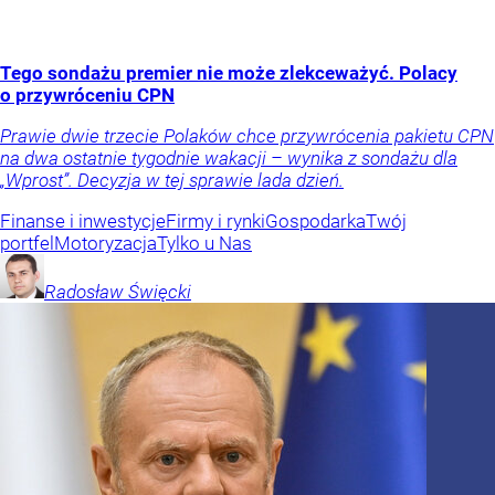
Tego sondażu premier nie może zlekceważyć. Polacy
o przywróceniu CPN
Prawie dwie trzecie Polaków chce przywrócenia pakietu CPN
na dwa ostatnie tygodnie wakacji – wynika z sondażu dla
„Wprost”. Decyzja w tej sprawie lada dzień.
Finanse i inwestycje
Firmy i rynki
Gospodarka
Twój
portfel
Motoryzacja
Tylko u Nas
Radosław
Święcki