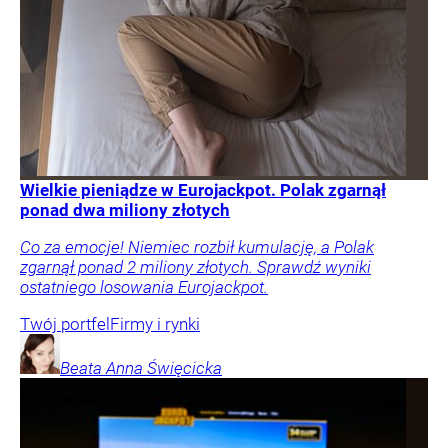
Wielkie pieniądze w Eurojackpot. Polak zgarnął
ponad dwa miliony złotych
Co za emocje! Niemiec rozbił kumulację, a Polak
zgarnął ponad 2 miliony złotych. Sprawdź wyniki
ostatniego losowania Eurojackpot.
Twój portfel
Firmy i rynki
Beata Anna
Święcicka