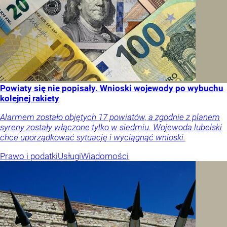
Powiaty się nie popisały. Wnioski wojewody po wybuchu
kolejnej rakiety
Alarmem zostało objętych 17 powiatów, a zgodnie z planem
syreny zostały włączone tylko w siedmiu. Wojewoda lubelski
chce uporządkować sytuację i wyciągnąć wnioski.
Prawo i podatki
Usługi
Wiadomości