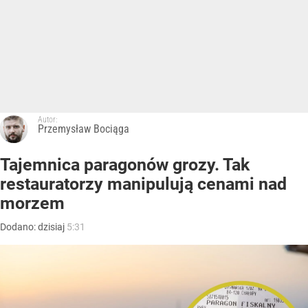
Autor:
Przemysław Bociąga
Tajemnica paragonów grozy. Tak
restauratorzy manipulują cenami nad
morzem
Dodano:
dzisiaj
5:31