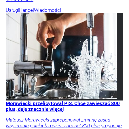
Usługi
Handel
Wiadomości
Morawiecki przelicytował PiS. Chce zawieszać 800
plus, daje znacznie więcej
Mateusz Morawiecki zaproponował zmianę zasad
wspierania polskich rodzin. Zamiast 800 plus proponuje