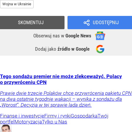
Wojna w Ukrainie
SKOMENTUJ
UDOSTĘPNIJ
Obserwuj nas
w
Google News
Dodaj jako
źródło w Google
Tego sondażu premier nie może zlekceważyć. Polacy
o przywróceniu CPN
Prawie dwie trzecie Polaków chce przywrócenia pakietu CPN
na dwa ostatnie tygodnie wakacji – wynika z sondażu dla
„Wprost”. Decyzja w tej sprawie lada dzień.
Finanse i inwestycje
Firmy i rynki
Gospodarka
Twój
portfel
Motoryzacja
Tylko u Nas