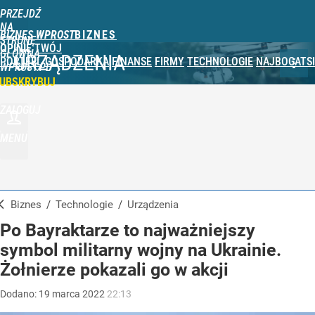
PRZEJDŹ
NA
BIZNES WPROST
STRONĘ
OPINIE
TWÓJ
GŁÓWNĄ
URZĄDZENIA
PORTFEL
GOSPODARKA
FINANSE
FIRMY
TECHNOLOGIE
NAJBOGATSI
WPROST.PL
UBSKRYBUJ
ZALOGUJ
MENU
Biznes
/
Technologie
/
Urządzenia
Po Bayraktarze to najważniejszy
symbol militarny wojny na Ukrainie.
Żołnierze pokazali go w akcji
Dodano:
19
marca
2022
22:13