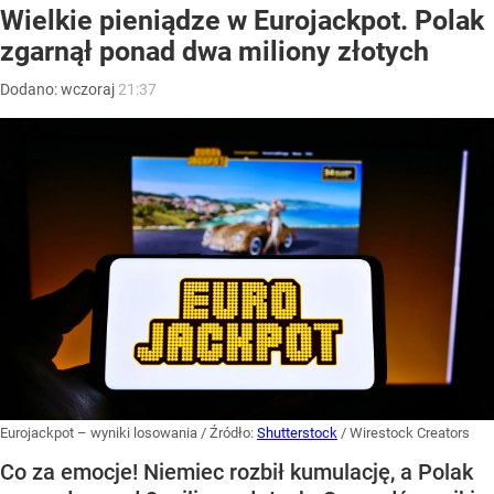
Wielkie pieniądze w Eurojackpot. Polak
zgarnął ponad dwa miliony złotych
Dodano:
wczoraj
21:37
Eurojackpot – wyniki losowania
/ Źródło:
Shutterstock
/
Wirestock Creators
Co za emocje! Niemiec rozbił kumulację, a Polak