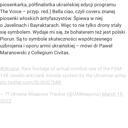
piosenkarka, półfinalistka ukraińskiej edycji programu
The Voice – przyp. red.) Bella ciao, czyli coveru znanej
piosenki włoskich antyfaszystów. Śpiewa w niej
o Javelinach i Bayraktarach. Więc to nie tylko drony stały
się symbolem. Wydaje mi się, że bohaterem też jest polski
Piorun. Są to symbole skuteczności współczesnego
uzbrojenia i oporu armii ukraińskiej – mówi dr Paweł
Maranowski z Collegium Civitas.
#Ukraine
: Rare footage of actual combat use of the FGM-
148 Javelin anti-tank missile system by the Ukrainian army.
pic.twitter.com/lGJGIG7bMi
— ?? Ukraine Weapons Tracker (@UAWeapons)
March 19,
2022