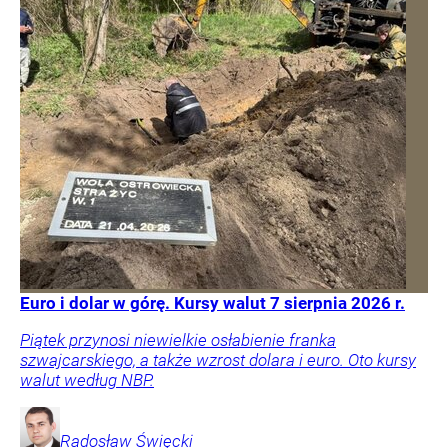
Euro i dolar w górę. Kursy walut 7 sierpnia 2026 r.
Piątek przynosi niewielkie osłabienie franka
szwajcarskiego, a także wzrost dolara i euro. Oto kursy
walut według NBP.
Radosław
Święcki