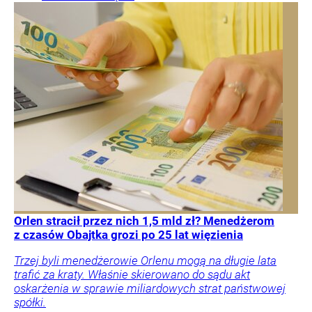
Orlen stracił przez nich 1,5 mld zł? Menedżerom
z czasów Obajtka grozi po 25 lat więzienia
Trzej byli menedżerowie Orlenu mogą na długie lata
trafić za kraty. Właśnie skierowano do sądu akt
oskarżenia w sprawie miliardowych strat państwowej
spółki.