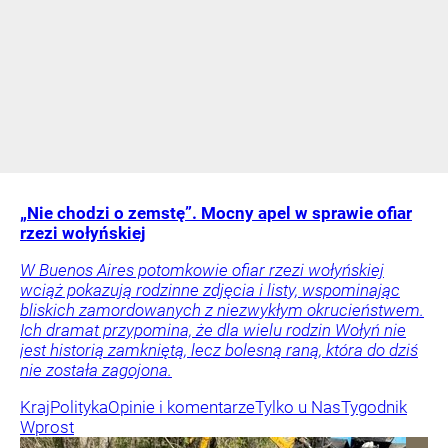
„Nie chodzi o zemstę”. Mocny apel w sprawie ofiar
rzezi wołyńskiej
W Buenos Aires potomkowie ofiar rzezi wołyńskiej
wciąż pokazują rodzinne zdjęcia i listy, wspominając
bliskich zamordowanych z niezwykłym okrucieństwem.
Ich dramat przypomina, że dla wielu rodzin Wołyń nie
jest historią zamkniętą, lecz bolesną raną, która do dziś
nie została zagojona.
Kraj
Polityka
Opinie i komentarze
Tylko u Nas
Tygodnik
Wprost