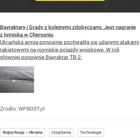
Bayraktary i Grady z kolejnymi zdobyczami. Jest nagranie
z lotniska w Chersoniu
Ukraińska armia ponownie pochwaliła się udanymi atakami
rakietowymi na rosyjskie pojazdy wojskowe. W roli
główniej ponownie Bayraktar TB-2.
Źródło:
WPROST.pl
Wojna Rosja – Ukraina
Urządzenia
Technologie