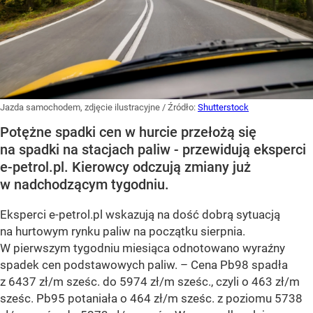
Jazda samochodem, zdjęcie ilustracyjne
/ Źródło:
Shutterstock
Potężne spadki cen w hurcie przełożą się
na spadki na stacjach paliw - przewidują eksperci
e-petrol.pl. Kierowcy odczują zmiany już
w nadchodzącym tygodniu.
Eksperci e-petrol.pl wskazują na dość dobrą sytuacją
na hurtowym rynku paliw na początku sierpnia.
W pierwszym tygodniu miesiąca odnotowano wyraźny
spadek cen podstawowych paliw. –
Cena Pb98 spadła
z 6437 zł/m sześc. do 5974 zł/m sześc., czyli o 463 zł/m
sześc. Pb95 potaniała o 464 zł/m sześc. z poziomu 5738