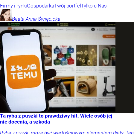
Firmy i rynki
Gospodarka
Twój portfel
Tylko u Nas
Beata Anna
Święcicka
Ta ryba z puszki to prawdziwy hit. Wiele osób jej
nie docenia, a szkoda
Ryba z puszki może być wartościowym elementem diety. Ten