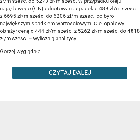
zł/m sześc. do 5273 zł/m sześc. W przypadku oleju
napędowego (ON) odnotowano spadek o 489 zł/m sześc.
z 6695 zł/m sześc. do 6206 zł/m sześc., co było
największym spadkiem wartościowym. Olej opałowy
obniżył cenę o 444 zł/m sześc. z 5262 zł/m sześc. do 4818
zł/m sześc.
– wyliczają analitycy.
Gorzej wyglądała...
CZYTAJ DALEJ