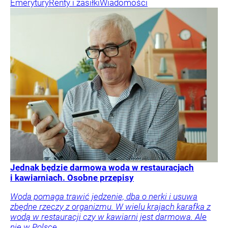
Emerytury
Renty i zasiłki
Wiadomości
Jednak będzie darmowa woda w restauracjach
i kawiarniach. Osobne przepisy
Woda pomaga trawić jedzenie, dba o nerki i usuwa
zbędne rzeczy z organizmu. W wielu krajach karafka z
wodą w restauracji czy w kawiarni jest darmowa. Ale
nie w Polsce.