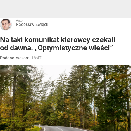
Autor:
Radosław Święcki
Na taki komunikat kierowcy czekali
od dawna. „Optymistyczne wieści”
Dodano:
wczoraj
18:47