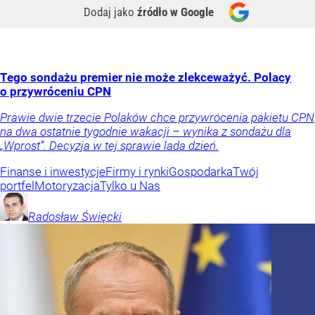
Dodaj jako
źródło w Google
Tego sondażu premier nie może zlekceważyć. Polacy
o przywróceniu CPN
Prawie dwie trzecie Polaków chce przywrócenia pakietu CPN
na dwa ostatnie tygodnie wakacji – wynika z sondażu dla
„Wprost”. Decyzja w tej sprawie lada dzień.
Finanse i inwestycje
Firmy i rynki
Gospodarka
Twój
portfel
Motoryzacja
Tylko u Nas
Radosław
Święcki