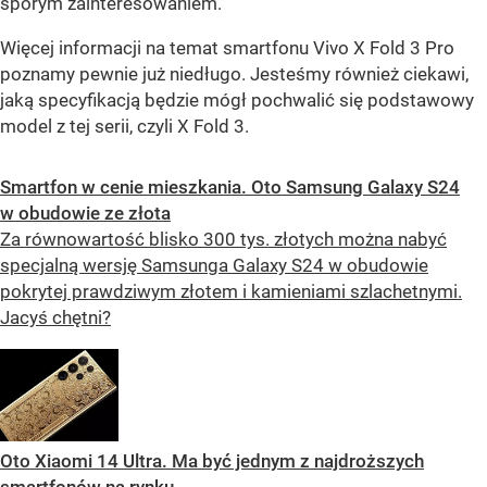
sporym zainteresowaniem.
Więcej informacji na temat smartfonu Vivo X Fold 3 Pro
poznamy pewnie już niedługo. Jesteśmy również ciekawi,
jaką specyfikacją będzie mógł pochwalić się podstawowy
model z tej serii, czyli X Fold 3.
Smartfon w cenie mieszkania. Oto Samsung Galaxy S24
w obudowie ze złota
Za równowartość blisko 300 tys. złotych można nabyć
specjalną wersję Samsunga Galaxy S24 w obudowie
pokrytej prawdziwym złotem i kamieniami szlachetnymi.
Jacyś chętni?
Oto Xiaomi 14 Ultra. Ma być jednym z najdroższych