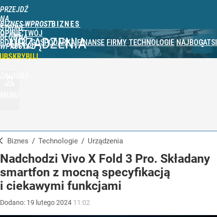
PRZEJDŹ
NA
BIZNES WPROST
STRONĘ
OPINIE
TWÓJ
GŁÓWNĄ
URZĄDZENIA
PORTFEL
GOSPODARKA
FINANSE
FIRMY
TECHNOLOGIE
NAJBOGATSI
WPROST.PL
UBSKRYBUJ
ZALOGUJ
MENU
Biznes
/
Technologie
/
Urządzenia
Nadchodzi Vivo X Fold 3 Pro. Składany
smartfon z mocną specyfikacją
i ciekawymi funkcjami
Dodano:
19
lutego
2024
11:02