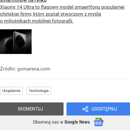
smartfonów na rynku
Xiaomi 14 Ultra to flagowy model smaertfonu popularnej
chińskiej firmy, który został stworzony z myślą
o miłośnikach mobilnej fotografii.
Źródło:
gsmarena.com
Urządzenia
Technologie
SKOMENTUJ
UDOSTĘPNIJ
Obserwuj nas
w
Google News