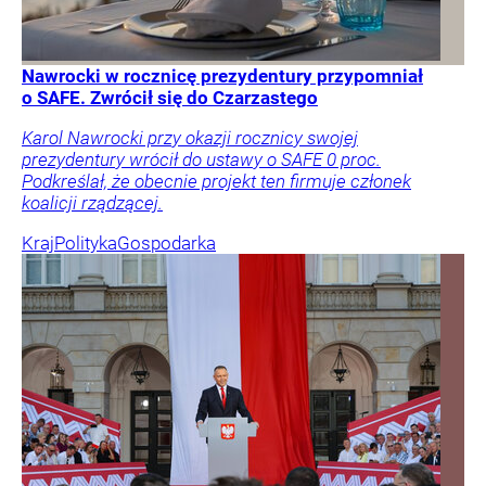
Nawrocki w rocznicę prezydentury przypomniał
o SAFE. Zwrócił się do Czarzastego
Karol Nawrocki przy okazji rocznicy swojej
prezydentury wrócił do ustawy o SAFE 0 proc.
Podkreślał, że obecnie projekt ten firmuje członek
koalicji rządzącej.
Kraj
Polityka
Gospodarka