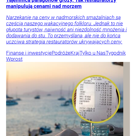
Tajemnica paragonów grozy. Tak restauratorzy
manipulują cenami nad morzem
Narzekanie na ceny w nadmorskich smażalniach są
częścią naszego wakacyjnego folkloru. Jednak to nie
głupota turystów, naiwność ani niezdolność mnożenia i
dodawania do stu. To przemyślana, ale nie do końca
uczciwa strategia restauratorów ukrywających ceny.
Finanse i inwestycje
Podróże
Kraj
Tylko u Nas
Tygodnik
Wprost