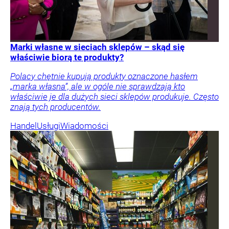
Marki własne w sieciach sklepów – skąd się
właściwie biorą te produkty?
Polacy chętnie kupują produkty oznaczone hasłem
„marka własna”, ale w ogóle nie sprawdzają kto
właściwie je dla dużych sieci sklepów produkuje. Często
znają tych producentów.
Handel
Usługi
Wiadomości