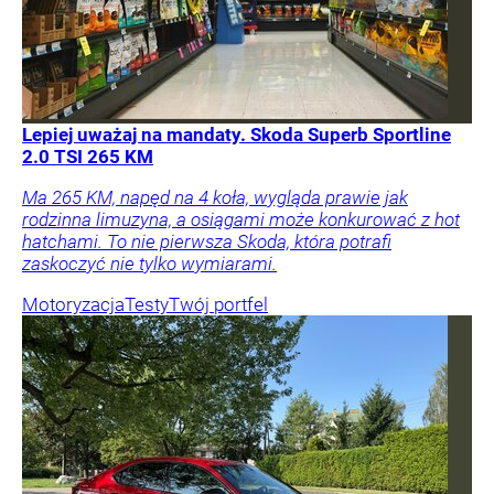
Lepiej uważaj na mandaty. Skoda Superb Sportline
2.0 TSI 265 KM
Ma 265 KM, napęd na 4 koła, wygląda prawie jak
rodzinna limuzyna, a osiągami może konkurować z hot
hatchami. To nie pierwsza Skoda, która potrafi
zaskoczyć nie tylko wymiarami.
Motoryzacja
Testy
Twój portfel