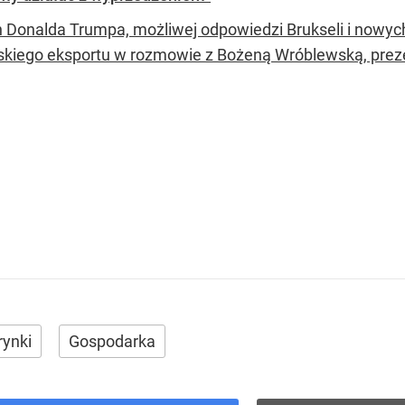
h Donalda Trumpa, możliwej odpowiedzi Brukseli i nowyc
lskiego eksportu w rozmowie z Bożeną Wróblewską, prez
rynki
Gospodarka