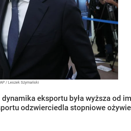
PAP
/
Leszek Szymański
u dynamika eksportu była wyższa od im
portu odzwierciedla stopniowe ożywie