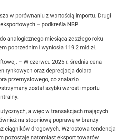
za w porównaniu z wartością importu. Drugi
h eksportowych
– podkreśla NBP.
u do analogicznego miesiąca zeszłego roku
kiem poprzednim i wyniosła 119,2 mld zł.
aftowej. –
W czerwcu 2025 r. średnia cena
cen rynkowych oraz deprecjacja dolara
ora przemysłowego, co znalazło
strzymany został szybki wzrost importu
ntralny.
utycznych, a więc w transakcjach mających
również na stopniową poprawę w branży
az ciągników drogowych. Wzrostowa tendencja
m pozostaje natomiast eksport towarów