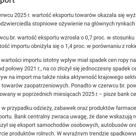
wcu 2025 r. wartość eksportu towarów okazała się wyżs
 odzwierciedla stopniowe ożywienie na głównych rynkac
rwcu br. wartość eksportu wzrosła o 0,7 proc. w stosunk
rtość importu obniżyła się o 1,4 proc. w porównaniu z ro
 wartości importu istotny wpływ miał spadek cen ropy n
od połowy 2021 r., na co złożył się jednoczesny spadek 
yw na import ma także niska aktywność krajowego sekt
 towarów zaopatrzeniowych. Ponadto w czerwcu br. pow
wany w poprzednich miesiącach 2025 r.
– pisze bank ce
ł w przypadku odzieży, zabawek oraz produktów farmace
portu. Bank centralny zwraca uwagę, że dane wskazują 
szył się eksport samochodów osobowych, autobusów or
rcie produktów rolnych. W wyraźnym trendzie spadkowy