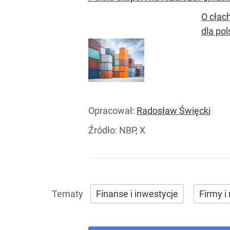
O cłac
dla po
Opracował:
Radosław Święcki
Źródło:
NBP, X
Finanse i inwestycje
Firmy i 