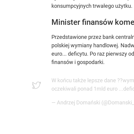
konsumpcyjnych trwałego użytku.
Minister finansów kome
Przedstawione przez bank central
polskiej wymiany handlowej. Nadw
euro... deficytu. Po raz pierwszy 
finansów i gospodarki.
W końcu także lepsze dane ??wym
oczekiwali ponad 1mld euro ...defi
— Andrzej Domański (@Domanski