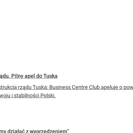
ądu. Pilny apel do Tuska
trukcja rządu Tuska: Business Centre Club apeluje o po
woju i stabilności Polski.
imy działać z wyprzedzeniem”