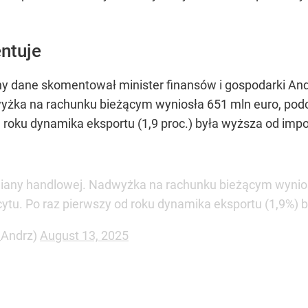
ntuje
ny dane skomentował minister finansów i gospodarki An
yżka na rachunku bieżącym wyniosła 651 mln euro, podc
od roku dynamika eksportu (1,9 proc.) była wyższa od imp
iany handlowej. Nadwyżka na rachunku bieżącym wynios
cytu. Po raz pierwszy od roku dynamika eksportu (1,9%) 
_Andrz)
August 13, 2025