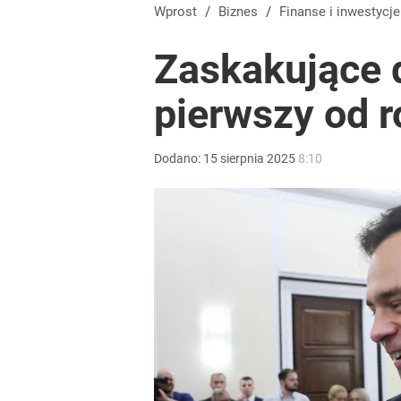
Wprost
/
Biznes
/
Finanse i inwestycje
Zaskakujące d
pierwszy od ro
Dodano:
15
sierpnia
2025
8:10