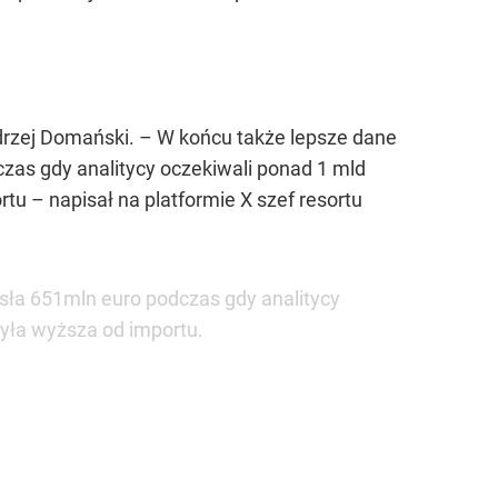
drzej Domański. –
W końcu także lepsze dane
zas gdy analitycy oczekiwali ponad 1 mld
ortu
– napisał na platformie X szef resortu
ła 651mln euro podczas gdy analitycy
była wyższa od importu.