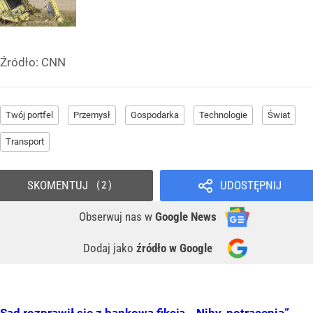
Źródło:
CNN
Twój portfel
Przemysł
Gospodarka
Technologie
Świat
Transport
SKOMENTUJ
UDOSTĘPNIJ
2
Obserwuj nas
w
Google News
Dodaj jako
źródło w Google
Sąd rozprawił się z bankową fikcją. „Niby-potrącenia”