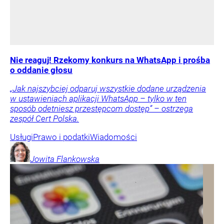
Nie reaguj! Rzekomy konkurs na WhatsApp i prośba
o oddanie głosu
„Jak najszybciej odparuj wszystkie dodane urządzenia
w ustawieniach aplikacji WhatsApp – tylko w ten
sposób odetniesz przestępcom dostęp” – ostrzega
zespół Cert Polska.
Usługi
Prawo i podatki
Wiadomości
Jowita
Flankowska