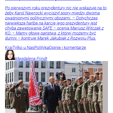
Po pierwszym roku prezydentury nic nie wskazuje na to,
żeby Karol Nawrocki wyciszył spory między dwoma
zwaśnionymi politycznymi obozami. – Dotychczas
największą hańbą na karcie jego prezydentury jest
chyba zawetowanie SAFE – ocenia Mariusz Witczak z
KO. – Mamy głowę państwa, z której możemy być
dumni – kontruje Marek Jakubiak z Rozwoju Plus.
Kraj
Tylko u Nas
Polityka
Opinie i komentarze
Magdalena
Frindt