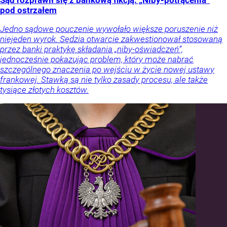
pod ostrzałem
Jedno sądowe pouczenie wywołało większe poruszenie niż
niejeden wyrok. Sędzia otwarcie zakwestionował stosowaną
przez banki praktykę składania „niby-oświadczeń”,
jednocześnie pokazując problem, który może nabrać
szczególnego znaczenia po wejściu w życie nowej ustawy
frankowej. Stawką są nie tylko zasady procesu, ale także
tysiące złotych kosztów.