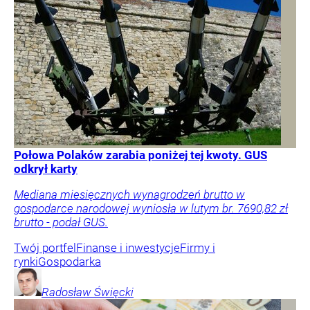
Połowa Polaków zarabia poniżej tej kwoty. GUS
odkrył karty
Mediana miesięcznych wynagrodzeń brutto w
gospodarce narodowej wyniosła w lutym br. 7690,82 zł
brutto - podał GUS.
Twój portfel
Finanse i inwestycje
Firmy i
rynki
Gospodarka
Radosław
Święcki