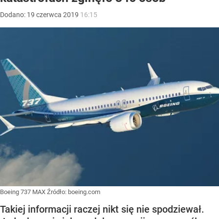
Dodano:
19
czerwca
2019
16:15
Boeing 737 MAX
Źródło:
boeing.com
Takiej informacji raczej nikt się nie spodziewał.