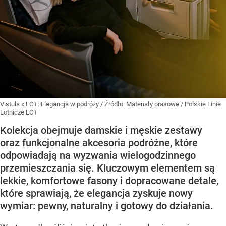
Vistula x LOT: Elegancja w podróży
/ Źródło:
Materiały prasowe
/
Polskie Linie
Lotnicze LOT
Kolekcja obejmuje damskie i męskie zestawy
oraz funkcjonalne akcesoria podróżne, które
odpowiadają na wyzwania wielogodzinnego
przemieszczania się. Kluczowym elementem są
lekkie, komfortowe fasony i dopracowane detale,
które sprawiają, że elegancja zyskuje nowy
wymiar: pewny, naturalny i gotowy do działania.