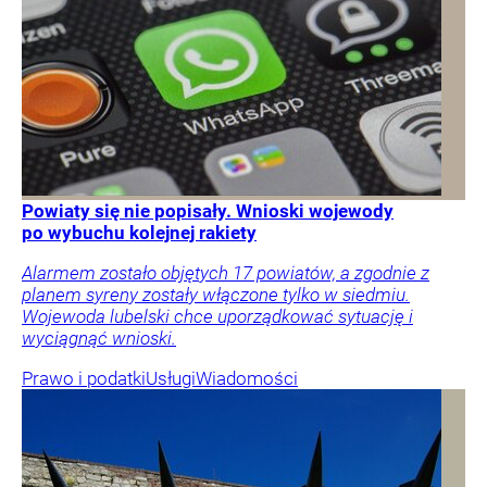
Powiaty się nie popisały. Wnioski wojewody
po wybuchu kolejnej rakiety
Alarmem zostało objętych 17 powiatów, a zgodnie z
planem syreny zostały włączone tylko w siedmiu.
Wojewoda lubelski chce uporządkować sytuację i
wyciągnąć wnioski.
Prawo i podatki
Usługi
Wiadomości