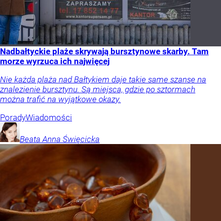
Nadbałtyckie plaże skrywają bursztynowe skarby. Tam
morze wyrzuca ich najwięcej
Nie każda plaża nad Bałtykiem daje takie same szanse na
znalezienie bursztynu. Są miejsca, gdzie po sztormach
można trafić na wyjątkowe okazy.
Porady
Wiadomości
Beata Anna
Święcicka