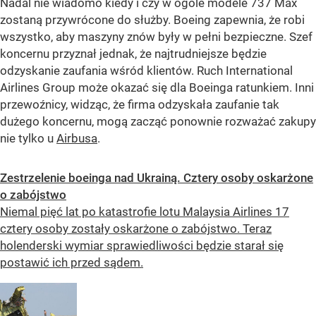
Nadal nie wiadomo kiedy i czy w ogóle modele 737 Max
zostaną przywrócone do służby. Boeing zapewnia, że robi
wszystko, aby maszyny znów były w pełni bezpieczne. Szef
koncernu przyznał jednak, że najtrudniejsze będzie
odzyskanie zaufania wśród klientów. Ruch International
Airlines Group może okazać się dla Boeinga ratunkiem. Inni
przewoźnicy, widząc, że firma odzyskała zaufanie tak
dużego koncernu, mogą zacząć ponownie rozważać zakupy
nie tylko u
Airbusa
.
Zestrzelenie boeinga nad Ukrainą. Cztery osoby oskarżone
o zabójstwo
Niemal pięć lat po katastrofie lotu Malaysia Airlines 17
cztery osoby zostały oskarżone o zabójstwo. Teraz
holenderski wymiar sprawiedliwości będzie starał się
postawić ich przed sądem.