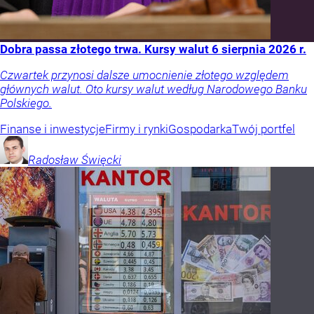
Dobra passa złotego trwa. Kursy walut 6 sierpnia 2026 r.
Czwartek przynosi dalsze umocnienie złotego względem
głównych walut. Oto kursy walut według Narodowego Banku
Polskiego.
Finanse i inwestycje
Firmy i rynki
Gospodarka
Twój portfel
Radosław
Święcki