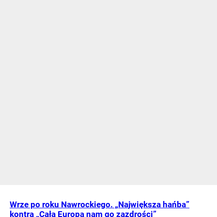
Wrze po roku Nawrockiego. „Największa hańba”
kontra „Cała Europa nam go zazdrości”