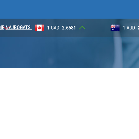
IE
NAJBOGATSI
1
1 AUD
2.6230
100 JP