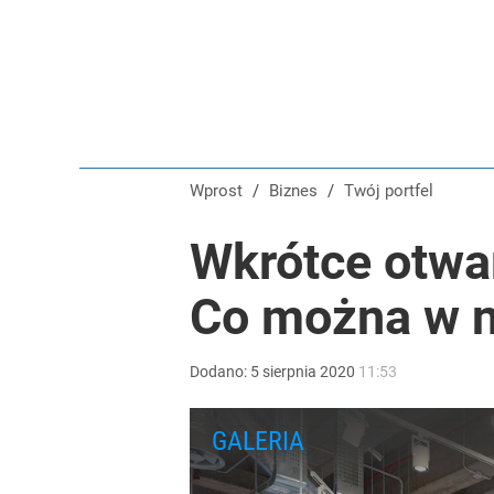
Wprost
/
Biznes
/
Twój portfel
Wkrótce otwa
Co można w n
Dodano:
5
sierpnia
2020
11:53