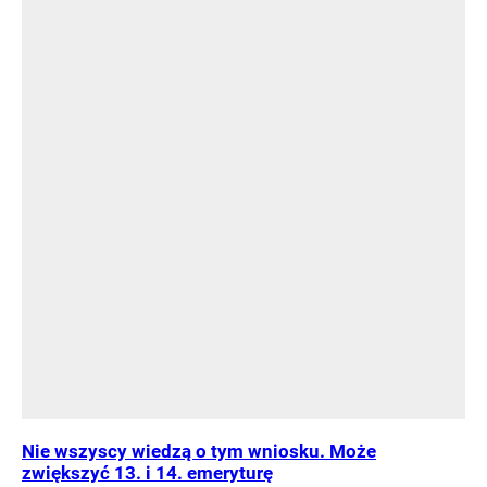
Nie wszyscy wiedzą o tym wniosku. Może
zwiększyć 13. i 14. emeryturę