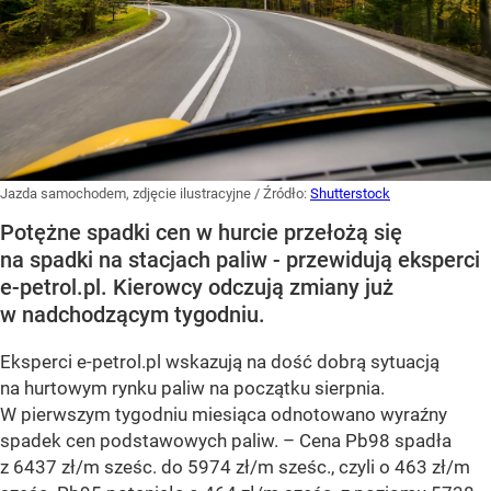
Jazda samochodem, zdjęcie ilustracyjne
/ Źródło:
Shutterstock
Potężne spadki cen w hurcie przełożą się
na spadki na stacjach paliw - przewidują eksperci
e-petrol.pl. Kierowcy odczują zmiany już
w nadchodzącym tygodniu.
Eksperci e-petrol.pl wskazują na dość dobrą sytuacją
na hurtowym rynku paliw na początku sierpnia.
W pierwszym tygodniu miesiąca odnotowano wyraźny
spadek cen podstawowych paliw. –
Cena Pb98 spadła
z 6437 zł/m sześc. do 5974 zł/m sześc., czyli o 463 zł/m