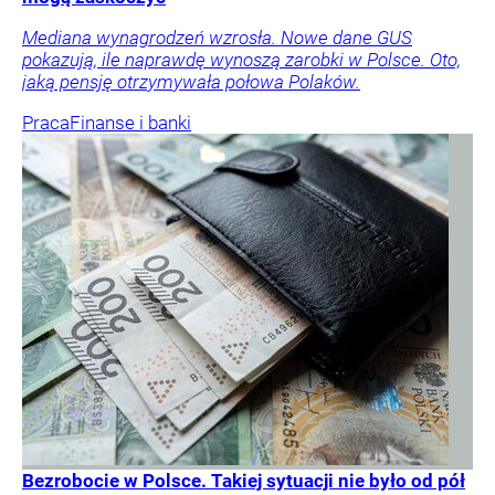
Mediana wynagrodzeń wzrosła. Nowe dane GUS
pokazują, ile naprawdę wynoszą zarobki w Polsce. Oto,
jaką pensję otrzymywała połowa Polaków.
Praca
Finanse i banki
Bezrobocie w Polsce. Takiej sytuacji nie było od pół