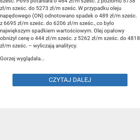
sześc. Pb95 potaniała o 464 zł/m sześc. z poziomu 5738
zł/m sześc. do 5273 zł/m sześc. W przypadku oleju
napędowego (ON) odnotowano spadek o 489 zł/m sześc.
z 6695 zł/m sześc. do 6206 zł/m sześc., co było
największym spadkiem wartościowym. Olej opałowy
obniżył cenę o 444 zł/m sześc. z 5262 zł/m sześc. do 4818
zł/m sześc.
– wyliczają analitycy.
Gorzej wyglądała...
CZYTAJ DALEJ