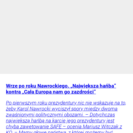
Wrze po roku Nawrockiego. „Największa hańba”
kontra „Cała Europa nam go zazdrości”
Po pierwszym roku prezydentury nic nie wskazuje na to,
żeby Karol Nawrocki wyciszył spory między dwoma
zwaśnionymi politycznymi obozami. – Dotychczas
największą hańbą na karcie jego prezydentury jest
chyba zawetowanie SAFE – ocenia Mariusz Witczak z
KO. – Mamy głowę państwa, z której możemy być