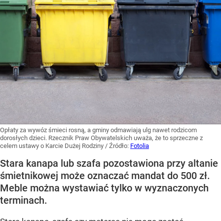
Opłaty za wywóz śmieci rosną, a gminy odmawiają ulg nawet rodzicom
dorosłych dzieci. Rzecznik Praw Obywatelskich uważa, że to sprzeczne z
celem ustawy o Karcie Dużej Rodziny
/ Źródło:
Fotolia
Stara kanapa lub szafa pozostawiona przy altanie
śmietnikowej może oznaczać mandat do 500 zł.
Meble można wystawiać tylko w wyznaczonych
terminach.