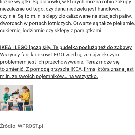
liczne wyjątki. Są placówki, w których można robić zakupy
niezależnie od tego, czy dana niedziela jest handlowa,
czy nie. Są to m.in. sklepy zlokalizowane na stacjach paliw,
dworcach w portach lotniczych. Otwarte są także piekarnie,
cukiernie, lodziarnie czy sklepy z pamiątkami.
IKEA i LEGO łączą siły. Te pudełka posłużą też do zabawy
Wszyscy fani klocków LEGO wiedzą, że największym
problemem jest ich przechowywanie. Teraz może się
to zmienić. Z pomocą przyszła IKEA, firma, która znana jest
m.in. ze swoich pojemników... na wszystko.
Źródło:
WPROST.pl