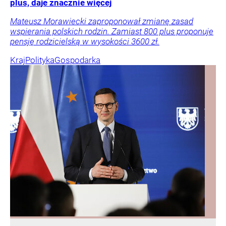
plus, daje znacznie więcej
Mateusz Morawiecki zaproponował zmianę zasad
wspierania polskich rodzin. Zamiast 800 plus proponuje
pensję rodzicielską w wysokości 3600 zł.
Kraj
Polityka
Gospodarka