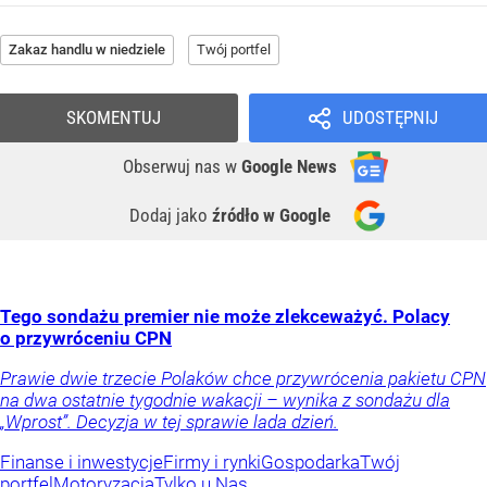
Zakaz handlu w niedziele
Twój portfel
SKOMENTUJ
UDOSTĘPNIJ
Obserwuj nas
w
Google News
Dodaj jako
źródło w Google
Tego sondażu premier nie może zlekceważyć. Polacy
o przywróceniu CPN
Prawie dwie trzecie Polaków chce przywrócenia pakietu CPN
na dwa ostatnie tygodnie wakacji – wynika z sondażu dla
„Wprost”. Decyzja w tej sprawie lada dzień.
Finanse i inwestycje
Firmy i rynki
Gospodarka
Twój
portfel
Motoryzacja
Tylko u Nas