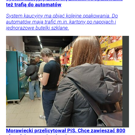
też trafią do automatów
System kaucyjny ma objąć kolejne opakowania. Do
automatów mają trafić m.in. kartony po napojach i
jednorazowe butelki szklane.
Morawiecki przelicytował PiS. Chce zawieszać 800