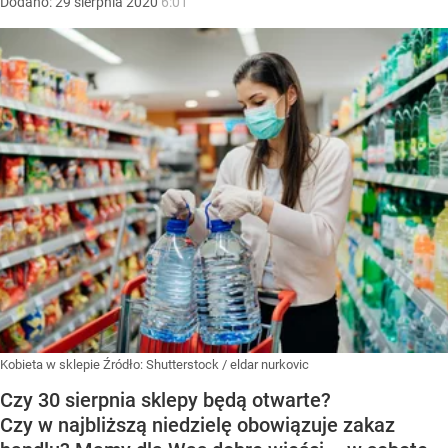
Dodano:
29
sierpnia
2020
6:01
Kobieta w sklepie
Źródło:
Shutterstock
/
eldar nurkovic
Czy 30 sierpnia sklepy będą otwarte?
Czy w najbliższą niedzielę obowiązuje zakaz