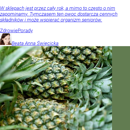
W sklepach jest przez cały rok, a mimo to często o nim
zapominamy. Tymczasem ten owoc dostarcza cennych
składników i może wspierać organizm seniorów.
Zdrowie
Porady
Beata Anna
Święcicka