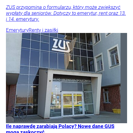
ZUS przypomina o formularzu, który może zwiększyć
wypłaty dla seniorów. Dotyczy to emerytur, rent oraz 13.
i 14. emerytury.
Emerytury
Renty i zasiłki
Ile naprawdę zarabiają Polacy? Nowe dane GUS
mogą zaskoczyć