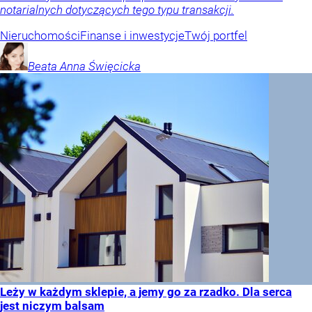
notarialnych dotyczących tego typu transakcji.
Nieruchomości
Finanse i inwestycje
Twój portfel
Beata Anna
Święcicka
Leży w każdym sklepie, a jemy go za rzadko. Dla serca
jest niczym balsam