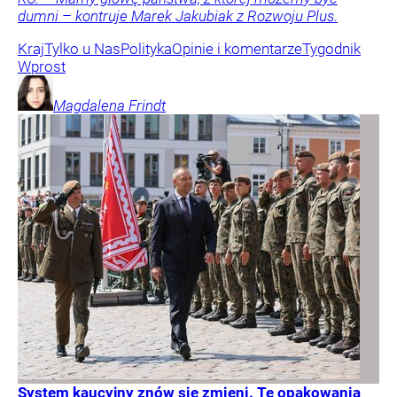
dumni – kontruje Marek Jakubiak z Rozwoju Plus.
Kraj
Tylko u Nas
Polityka
Opinie i komentarze
Tygodnik
Wprost
Magdalena
Frindt
System kaucyjny znów się zmieni. Te opakowania