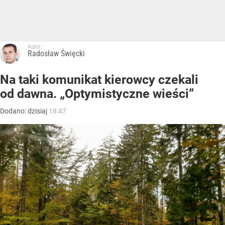
Autor:
Radosław Święcki
Na taki komunikat kierowcy czekali
od dawna. „Optymistyczne wieści”
Dodano:
dzisiaj
18:47