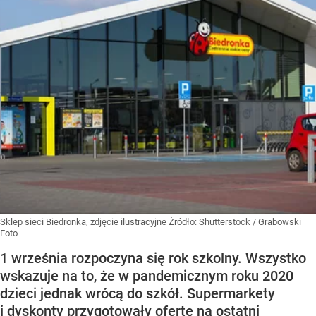
Sklep sieci Biedronka, zdjęcie ilustracyjne
Źródło:
Shutterstock
/
Grabowski
Foto
1 września rozpoczyna się rok szkolny. Wszystko
wskazuje na to, że w pandemicznym roku 2020
dzieci jednak wrócą do szkół. Supermarkety
i dyskonty przygotowały ofertę na ostatni