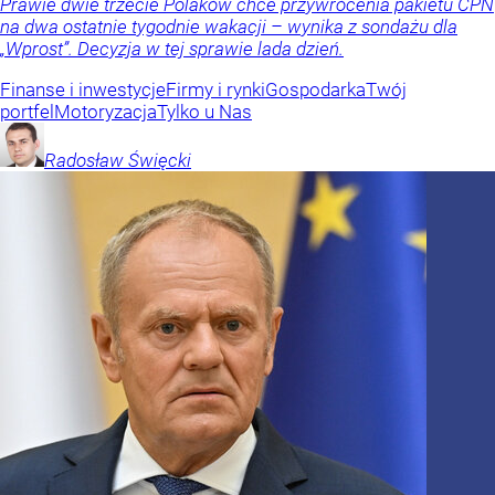
Prawie dwie trzecie Polaków chce przywrócenia pakietu CPN
na dwa ostatnie tygodnie wakacji – wynika z sondażu dla
„Wprost”. Decyzja w tej sprawie lada dzień.
Finanse i inwestycje
Firmy i rynki
Gospodarka
Twój
portfel
Motoryzacja
Tylko u Nas
Radosław
Święcki