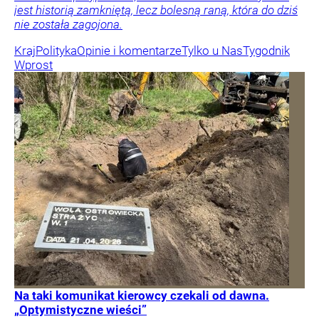
jest historią zamkniętą, lecz bolesną raną, która do dziś
nie została zagojona.
Kraj
Polityka
Opinie i komentarze
Tylko u Nas
Tygodnik
Wprost
Na taki komunikat kierowcy czekali od dawna.
„Optymistyczne wieści”