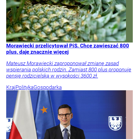
Morawiecki przelicytował PiS. Chce zawieszać 800
plus, daje znacznie więcej
Mateusz Morawiecki zaproponował zmianę zasad
wspierania polskich rodzin. Zamiast 800 plus proponuje
pensję rodzicielską w wysokości 3600 zł.
Kraj
Polityka
Gospodarka