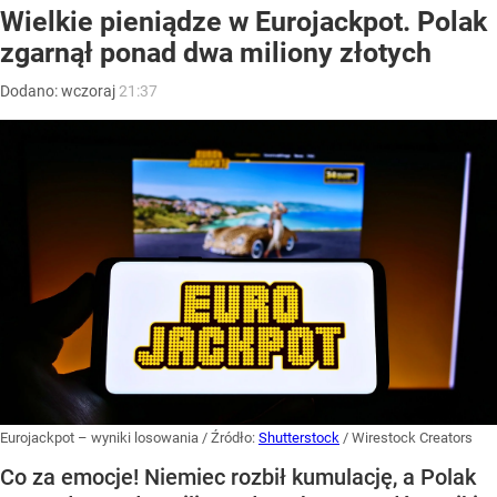
Wielkie pieniądze w Eurojackpot. Polak
zgarnął ponad dwa miliony złotych
Dodano:
wczoraj
21:37
Eurojackpot – wyniki losowania
/ Źródło:
Shutterstock
/
Wirestock Creators
Co za emocje! Niemiec rozbił kumulację, a Polak