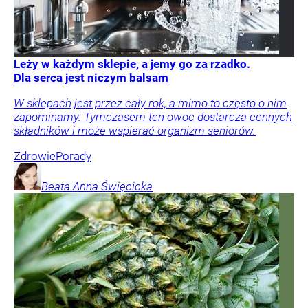
Leży w każdym sklepie, a jemy go za rzadko.
Dla serca jest niczym balsam
W sklepach jest przez cały rok, a mimo to często o nim
zapominamy. Tymczasem ten owoc dostarcza cennych
składników i może wspierać organizm seniorów.
Zdrowie
Porady
Beata Anna
Święcicka