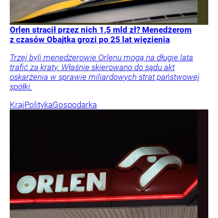
Orlen stracił przez nich 1,5 mld zł? Menedżerom
z czasów Obajtka grozi po 25 lat więzienia
Trzej byli menedżerowie Orlenu mogą na długie lata
trafić za kraty. Właśnie skierowano do sądu akt
oskarżenia w sprawie miliardowych strat państwowej
spółki.
Kraj
Polityka
Gospodarka