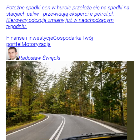
Potężne spadki cen w hurcie przełożą się na spadki na
stacjach paliw - przewidują eksperci e-petrol.pl.
Kierowcy odczują zmiany już w nadchodzącym
tygodniu.
Finanse i inwestycje
Gospodarka
Twój
portfel
Motoryzacja
Radosław
Święcki