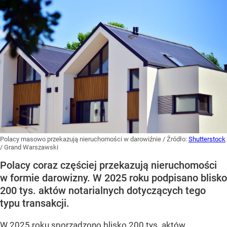
Polacy masowo przekazują nieruchomości w darowiźnie
/ Źródło:
Shutterstock
/
Grand Warszawski
Polacy coraz częściej przekazują nieruchomości
w formie darowizny. W 2025 roku podpisano blisko
200 tys. aktów notarialnych dotyczących tego
typu transakcji.
W 2025 roku sporządzono blisko 200 tys. aktów