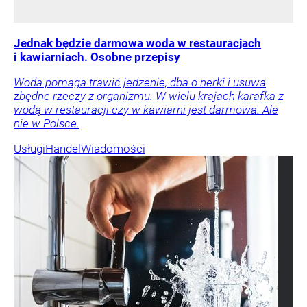
Jednak będzie darmowa woda w restauracjach
i kawiarniach. Osobne przepisy
Woda pomaga trawić jedzenie, dba o nerki i usuwa
zbędne rzeczy z organizmu. W wielu krajach karafka z
wodą w restauracji czy w kawiarni jest darmowa. Ale
nie w Polsce.
Usługi
Handel
Wiadomości