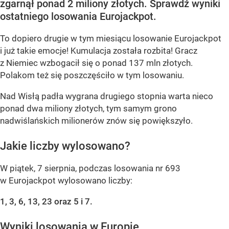
zgarnął ponad 2 miliony złotych. Sprawdź wyniki
ostatniego losowania Eurojackpot.
To dopiero drugie w tym miesiącu losowanie Eurojackpot
i już takie emocje! Kumulacja została rozbita! Gracz
z Niemiec wzbogacił się o ponad 137 mln złotych.
Polakom też się poszczęściło w tym losowaniu.
Nad Wisłą padła wygrana drugiego stopnia warta nieco
ponad dwa miliony złotych, tym samym grono
nadwiślańskich milionerów znów się powiększyło.
Jakie liczby wylosowano?
W piątek, 7 sierpnia, podczas losowania nr 693
w Eurojackpot wylosowano liczby:
1, 3, 6, 13, 23 oraz 5 i 7.
Wyniki losowania w Europie