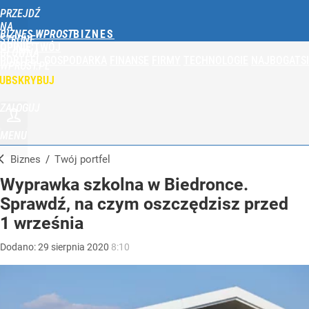
PRZEJDŹ
NA
BIZNES WPROST
STRONĘ
OPINIE
TWÓJ
GŁÓWNĄ
PORTFEL
GOSPODARKA
FINANSE
FIRMY
TECHNOLOGIE
NAJBOGATSI
WPROST.PL
UBSKRYBUJ
ZALOGUJ
MENU
Biznes
/
Twój portfel
Wyprawka szkolna w Biedronce.
Sprawdź, na czym oszczędzisz przed
1 września
Dodano:
29
sierpnia
2020
8:10