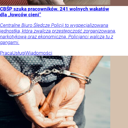
CBŚP szuka pracowników. 241 wolnych wakatów
dla „łowców cieni”
Centralne Biuro Śledcze Policji to wyspecjalizowana
jednostka, która zwalcza przestępczość zorganizowaną,
narkotykową oraz ekonomiczną. Policjanci walczą tu z
gangami.
Praca
Usługi
Wiadomości