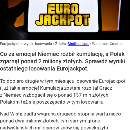
Eurojackpot – wyniki losowania
/ Źródło:
Shutterstock
/
Wirestock Creators
Co za emocje! Niemiec rozbił kumulację, a Polak
zgarnął ponad 2 miliony złotych. Sprawdź wyniki
ostatniego losowania Eurojackpot.
To dopiero drugie w tym miesiącu losowanie Eurojackpot
i już takie emocje! Kumulacja została rozbita! Gracz
z Niemiec wzbogacił się o ponad 137 mln złotych.
Polakom też się poszczęściło w tym losowaniu.
Nad Wisłą padła wygrana drugiego stopnia warta nieco
ponad dwa miliony złotych, tym samym grono
nadwiślańskich milionerów znów się powiększyło.