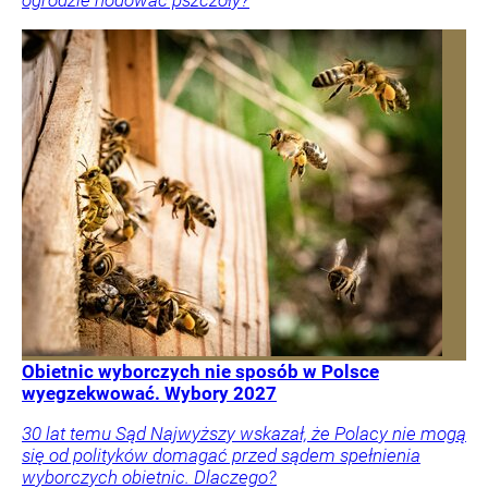
Obietnic wyborczych nie sposób w Polsce
wyegzekwować. Wybory 2027
30 lat temu Sąd Najwyższy wskazał, że Polacy nie mogą
się od polityków domagać przed sądem spełnienia
wyborczych obietnic. Dlaczego?