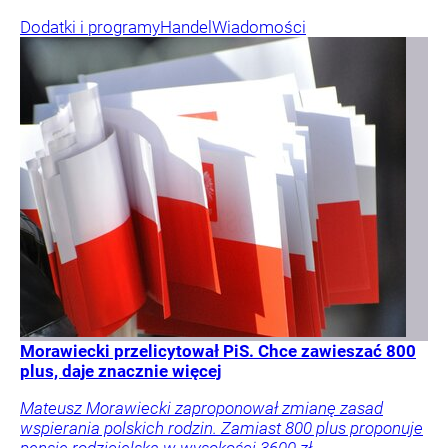
Dodatki i programy
Handel
Wiadomości
Morawiecki przelicytował PiS. Chce zawieszać 800
plus, daje znacznie więcej
Mateusz Morawiecki zaproponował zmianę zasad
wspierania polskich rodzin. Zamiast 800 plus proponuje
pensję rodzicielską w wysokości 3600 zł.