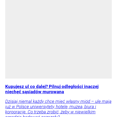
Kupujesz ul co dalej? Pilnuj odległości inaczej
niechęć sąsiadów murowana
Dzisiaj niemal każdy chce mieć własny miód – ule mają
już w Polsce uniwersytety, hotele, muzea, biura i
korporacje. Co trzeba zrobić, żeby w niewielkim
ogrodzie hodować pszczoły?