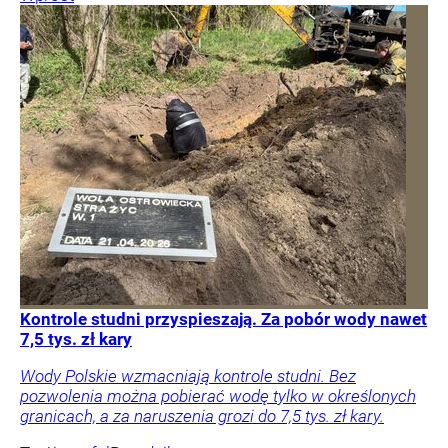
Kontrole studni przyspieszają. Za pobór wody nawet
7,5 tys. zł kary
Wody Polskie wzmacniają kontrole studni. Bez
pozwolenia można pobierać wodę tylko w określonych
granicach, a za naruszenia grozi do 7,5 tys. zł kary.