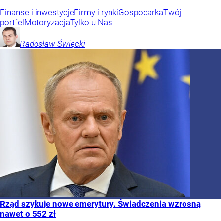
Finanse i inwestycje
Firmy i rynki
Gospodarka
Twój
portfel
Motoryzacja
Tylko u Nas
Radosław
Święcki
Rząd szykuje nowe emerytury. Świadczenia wzrosną
nawet o 552 zł