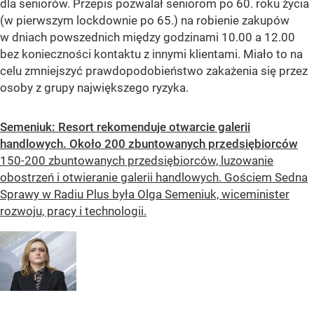
dla seniorów. Przepis pozwalał seniorom po 60. roku życia
(w pierwszym lockdownie po 65.) na robienie zakupów
w dniach powszednich między godzinami 10.00 a 12.00
bez konieczności kontaktu z innymi klientami. Miało to na
celu zmniejszyć prawdopodobieństwo zakażenia się przez
osoby z grupy największego ryzyka.
Semeniuk: Resort rekomenduje otwarcie galerii
handlowych. Około 200 zbuntowanych przedsiębiorców
150-200 zbuntowanych przedsiębiorców, luzowanie
obostrzeń i otwieranie galerii handlowych. Gościem Sedna
Sprawy w Radiu Plus była Olga Semeniuk, wiceminister
rozwoju, pracy i technologii.