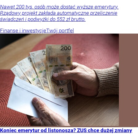
Nawet 200 tys. osób może dostać wyższe emerytury.
Rządowy projekt zakłada automatyczne przeliczenie
świadczeń i podwyżki do 552 zł brutto.
Finanse i inwestycje
Twój portfel
Koniec emerytur od listonosza? ZUS chce dużej zmiany