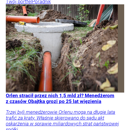
Twój portfel
Poradnik
Orlen stracił przez nich 1,5 mld zł? Menedżerom
z czasów Obajtka grozi po 25 lat więzienia
Trzej byli menedżerowie Orlenu mogą na długie lata
trafić za kraty. Właśnie skierowano do sądu akt
oskarżenia w sprawie miliardowych strat państwowej
spółki.