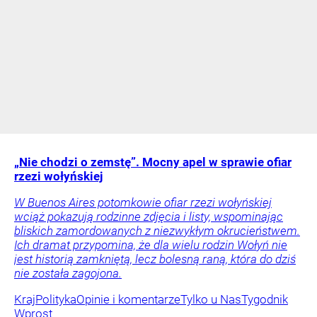
„Nie chodzi o zemstę”. Mocny apel w sprawie ofiar
rzezi wołyńskiej
W Buenos Aires potomkowie ofiar rzezi wołyńskiej
wciąż pokazują rodzinne zdjęcia i listy, wspominając
bliskich zamordowanych z niezwykłym okrucieństwem.
Ich dramat przypomina, że dla wielu rodzin Wołyń nie
jest historią zamkniętą, lecz bolesną raną, która do dziś
nie została zagojona.
Kraj
Polityka
Opinie i komentarze
Tylko u Nas
Tygodnik
Wprost