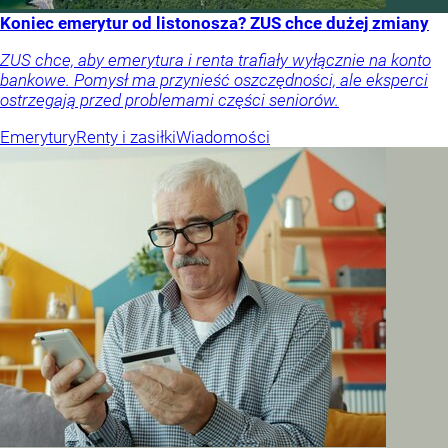
Koniec emerytur od listonosza? ZUS chce dużej zmiany
ZUS chce, aby emerytura i renta trafiały wyłącznie na konto
bankowe. Pomysł ma przynieść oszczędności, ale eksperci
ostrzegają przed problemami części seniorów.
Emerytury
Renty i zasiłki
Wiadomości