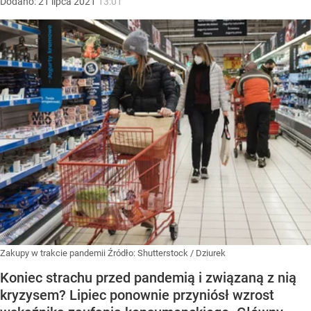
Dodano:
21
lipca
2021
13:01
Zakupy w trakcie pandemii
Źródło:
Shutterstock
/
Dziurek
Koniec strachu przed pandemią i związaną z nią
kryzysem? Lipiec ponownie przyniósł wzrost