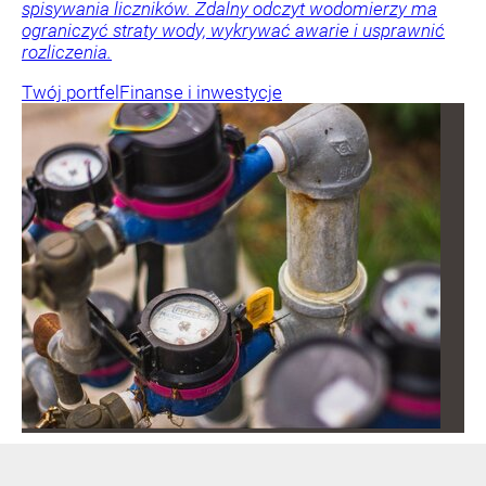
spisywania liczników. Zdalny odczyt wodomierzy ma
ograniczyć straty wody, wykrywać awarie i usprawnić
rozliczenia.
Twój portfel
Finanse i inwestycje