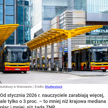
Autobusy w Warszawie
/ Źródło:
Shutterstock
Od stycznia 2026 r. nauczyciele zarabiają więcej,
ale tylko o 3 proc. – to mniej niż krajowa mediana
płac i mniej, niż żąda ZNP.