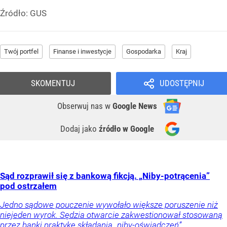
Źródło:
GUS
Twój portfel
Finanse i inwestycje
Gospodarka
Kraj
SKOMENTUJ
UDOSTĘPNIJ
Obserwuj nas
w
Google News
Dodaj jako
źródło w Google
Sąd rozprawił się z bankową fikcją. „Niby-potrącenia”
pod ostrzałem
Jedno sądowe pouczenie wywołało większe poruszenie niż
niejeden wyrok. Sędzia otwarcie zakwestionował stosowaną
przez banki praktykę składania „niby-oświadczeń”,