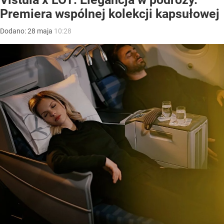
Premiera wspólnej kolekcji kapsułowej
Dodano:
28
maja
10:28