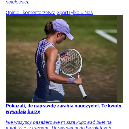
najgłośniej.
Opinie i komentarze
Kraj
Sport
Tylko u Nas
Pokazali, ile naprawdę zarabia nauczyciel. Te kwoty
wywołają burzę
Nie wszyscy pasażerowie muszą kupować bilet na
autobus czy tramwaj. Uprawnienia do bezpłatnych