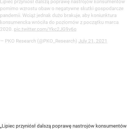
Lipiec przyniósł dalszą poprawę nastrojów konsumentów
pomimo wzrostu obaw o negatywne skutki gospodarcze
pandemii. Wciąż jednak dużo brakuje, aby koniunktura
konsumencka wróciła do poziomów z początku marca
2020.
pic.twitter.com/Ykc2JG9v6q
— PKO Research (@PKO_Research)
July 21, 2021
„Lipiec przyniósł dalszą poprawę nastrojów konsumentów