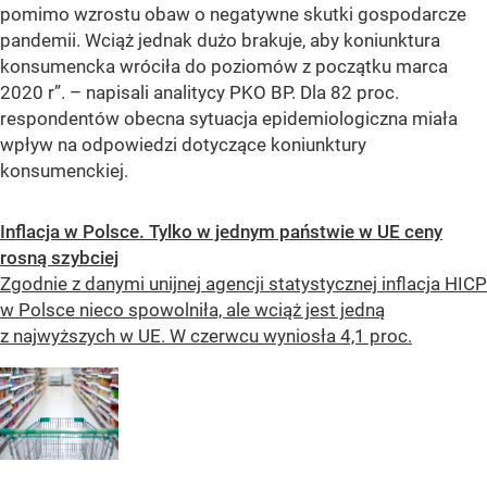
pomimo wzrostu obaw o negatywne skutki gospodarcze
pandemii. Wciąż jednak dużo brakuje, aby koniunktura
konsumencka wróciła do poziomów z początku marca
2020 r”.
– napisali analitycy PKO BP. Dla 82 proc.
respondentów obecna sytuacja epidemiologiczna miała
wpływ na odpowiedzi dotyczące koniunktury
konsumenckiej.
Inflacja w Polsce. Tylko w jednym państwie w UE ceny
rosną szybciej
Zgodnie z danymi unijnej agencji statystycznej inflacja HICP
w Polsce nieco spowolniła, ale wciąż jest jedną
z najwyższych w UE. W czerwcu wyniosła 4,1 proc.