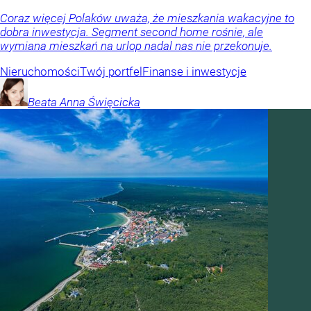
Coraz więcej Polaków uważa, że mieszkania wakacyjne to
dobra inwestycja. Segment second home rośnie, ale
wymiana mieszkań na urlop nadal nas nie przekonuje.
Nieruchomości
Twój portfel
Finanse i inwestycje
Beata Anna
Święcicka