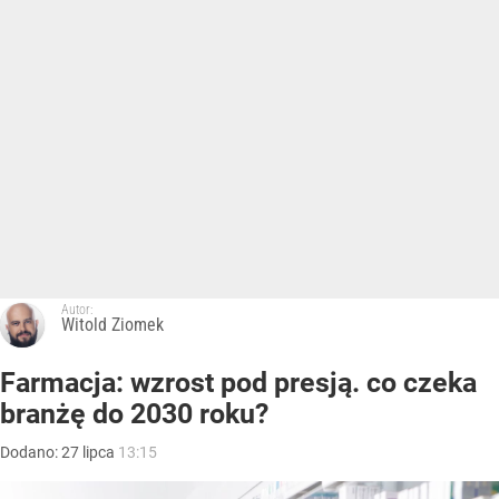
Autor:
Witold Ziomek
Farmacja: wzrost pod presją. co czeka
branżę do 2030 roku?
Dodano:
27
lipca
13:15