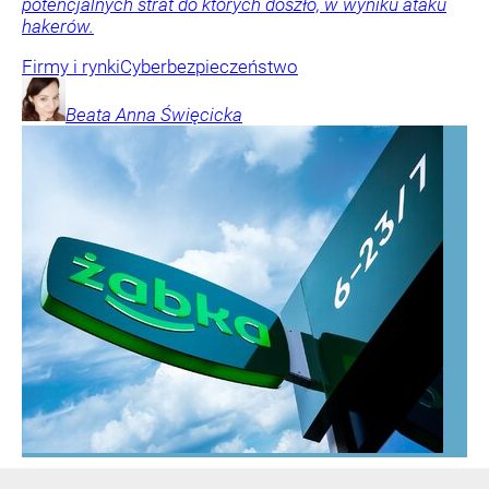
potencjalnych strat do których doszło, w wyniku ataku
hakerów.
Firmy i rynki
Cyberbezpieczeństwo
Beata Anna
Święcicka