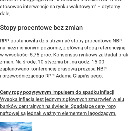
stosować interwencje na rynku walutowym”
– czytamy
dalej.
Stopy procentowe bez zmian
RPP postanowiła dziś utrzymać stopy procentowe
NBP
na niezmienionym poziomie, z główną stopą referencyjną
w wysokości 5,75 proc. Konsensus rynkowy zakładał brak
zmian. Na środę, 10 stycznia br., na godz. 15:00
zaplanowano konferencję prasową prezesa NBP
i przewodniczącego RPP Adama Glapińskiego.
Ceny ropy pozytywnym impulsem do spadku inflacji
Wysoka inflacja jest jednym z głównych zmartwień wielu
banków centralnych na świecie. Spadające ceny ropy
naftowej są jednak ważnym elementem łagodzącym.