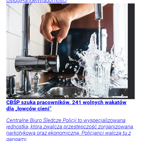
Usługi
Handel
Wiadomości
CBŚP szuka pracowników. 241 wolnych wakatów
dla „łowców cieni”
Centralne Biuro Śledcze Policji to wyspecjalizowana
jednostka, która zwalcza przestępczość zorganizowaną,
narkotykową oraz ekonomiczną. Policjanci walczą tu z
gangami.