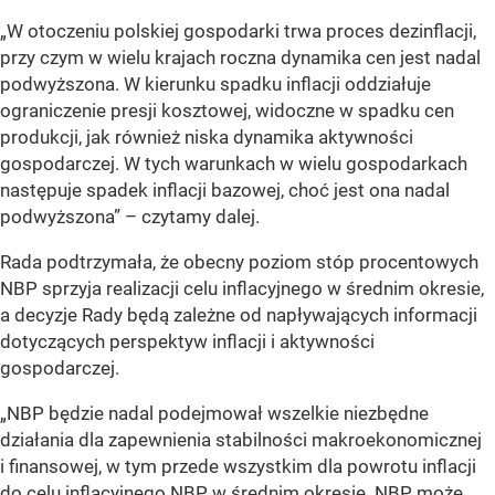
„W otoczeniu polskiej gospodarki trwa proces dezinflacji,
przy czym w wielu krajach roczna dynamika cen jest nadal
podwyższona. W kierunku spadku inflacji oddziałuje
ograniczenie presji kosztowej, widoczne w spadku cen
produkcji, jak również niska dynamika aktywności
gospodarczej. W tych warunkach w wielu gospodarkach
następuje spadek inflacji bazowej, choć jest ona nadal
podwyższona”
– czytamy dalej.
Rada podtrzymała, że obecny poziom stóp procentowych
NBP sprzyja realizacji celu inflacyjnego w średnim okresie,
a decyzje Rady będą zależne od napływających informacji
dotyczących perspektyw inflacji i aktywności
gospodarczej.
„NBP będzie nadal podejmował wszelkie niezbędne
działania dla zapewnienia stabilności makroekonomicznej
i finansowej, w tym przede wszystkim dla powrotu inflacji
do celu inflacyjnego NBP w średnim okresie. NBP może