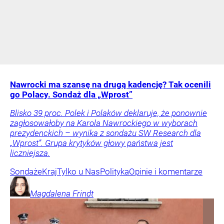
Nawrocki ma szansę na drugą kadencję? Tak ocenili
go Polacy. Sondaż dla „Wprost”
Blisko 39 proc. Polek i Polaków deklaruje, że ponownie
zagłosowałoby na Karola Nawrockiego w wyborach
prezydenckich – wynika z sondażu SW Research dla
„Wprost”. Grupa krytyków głowy państwa jest
liczniejsza.
Sondaże
Kraj
Tylko u Nas
Polityka
Opinie i komentarze
Magdalena
Frindt