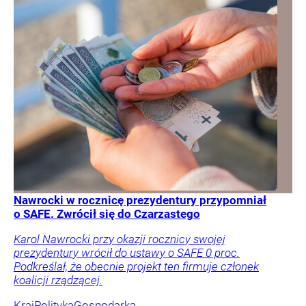
Nawrocki w rocznicę prezydentury przypomniał
o SAFE. Zwrócił się do Czarzastego
Karol Nawrocki przy okazji rocznicy swojej
prezydentury wrócił do ustawy o SAFE 0 proc.
Podkreślał, że obecnie projekt ten firmuje członek
koalicji rządzącej.
Kraj
Polityka
Gospodarka