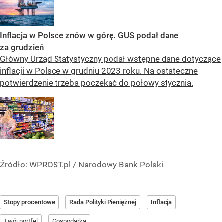
Inflacja w Polsce znów w górę. GUS podał dane
za grudzień
Główny Urząd Statystyczny podał wstępne dane dotyczące
inflacji w Polsce w grudniu 2023 roku. Na ostateczne
potwierdzenie trzeba poczekać do połowy stycznia.
Źródło:
WPROST.pl
/
Narodowy Bank Polski
Stopy procentowe
Rada Polityki Pieniężnej
Inflacja
Twój portfel
Gospodarka