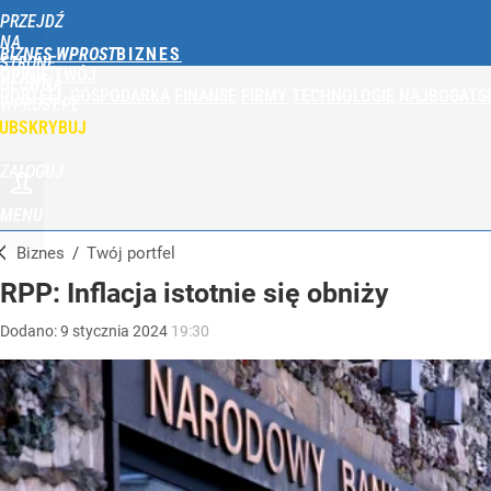
PRZEJDŹ
NA
BIZNES WPROST
STRONĘ
OPINIE
TWÓJ
GŁÓWNĄ
PORTFEL
GOSPODARKA
FINANSE
FIRMY
TECHNOLOGIE
NAJBOGATSI
WPROST.PL
UBSKRYBUJ
ZALOGUJ
MENU
Biznes
/
Twój portfel
RPP: Inflacja istotnie się obniży
Dodano:
9
stycznia
2024
19:30