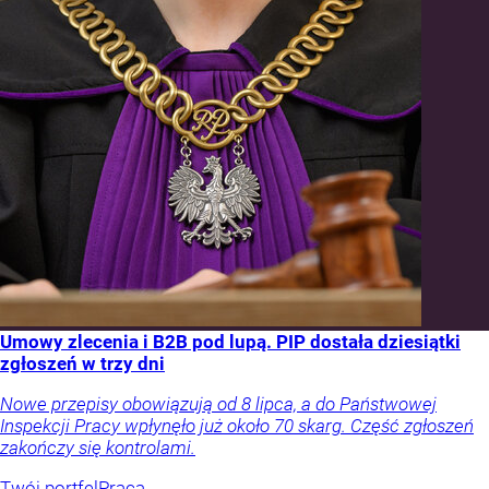
Umowy zlecenia i B2B pod lupą. PIP dostała dziesiątki
zgłoszeń w trzy dni
Nowe przepisy obowiązują od 8 lipca, a do Państwowej
Inspekcji Pracy wpłynęło już około 70 skarg. Część zgłoszeń
zakończy się kontrolami.
Twój portfel
Praca