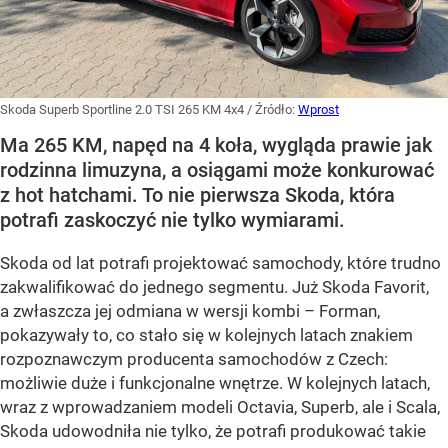
Skoda Superb Sportline 2.0 TSI 265 KM 4x4
/ Źródło:
Wprost
Ma 265 KM, napęd na 4 koła, wygląda prawie jak
rodzinna limuzyna, a osiągami może konkurować
z hot hatchami. To nie pierwsza Skoda, która
potrafi zaskoczyć nie tylko wymiarami.
Skoda od lat potrafi projektować samochody, które trudno
zakwalifikować do jednego segmentu. Już Skoda Favorit,
a zwłaszcza jej odmiana w wersji kombi – Forman,
pokazywały to, co stało się w kolejnych latach znakiem
rozpoznawczym producenta samochodów z Czech:
możliwie duże i funkcjonalne wnętrze. W kolejnych latach,
wraz z wprowadzaniem modeli Octavia, Superb, ale i Scala,
Skoda udowodniła nie tylko, że potrafi produkować takie