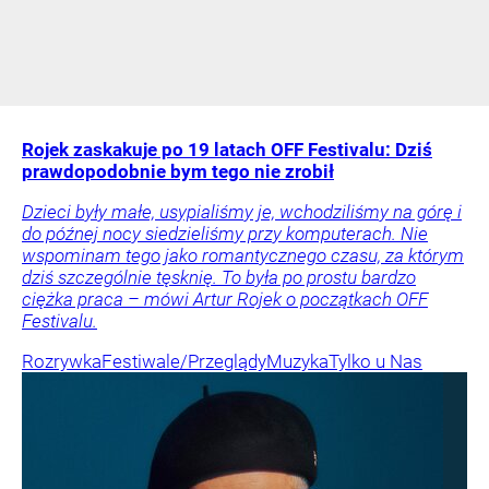
Rojek zaskakuje po 19 latach OFF Festivalu: Dziś
prawdopodobnie bym tego nie zrobił
Dzieci były małe, usypialiśmy je, wchodziliśmy na górę i
do późnej nocy siedzieliśmy przy komputerach. Nie
wspominam tego jako romantycznego czasu, za którym
dziś szczególnie tęsknię. To była po prostu bardzo
ciężka praca – mówi Artur Rojek o początkach OFF
Festivalu.
Rozrywka
Festiwale/Przeglądy
Muzyka
Tylko u Nas