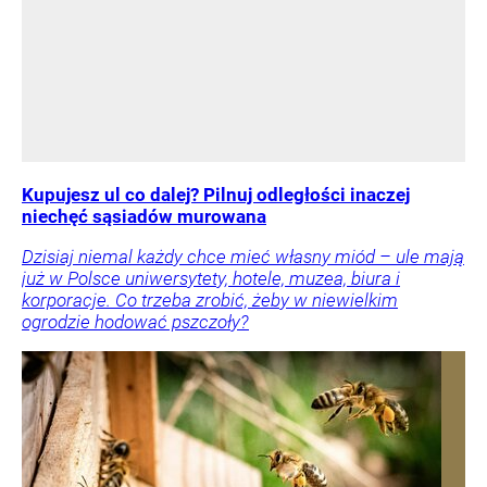
Kupujesz ul co dalej? Pilnuj odległości inaczej
niechęć sąsiadów murowana
Dzisiaj niemal każdy chce mieć własny miód – ule mają
już w Polsce uniwersytety, hotele, muzea, biura i
korporacje. Co trzeba zrobić, żeby w niewielkim
ogrodzie hodować pszczoły?