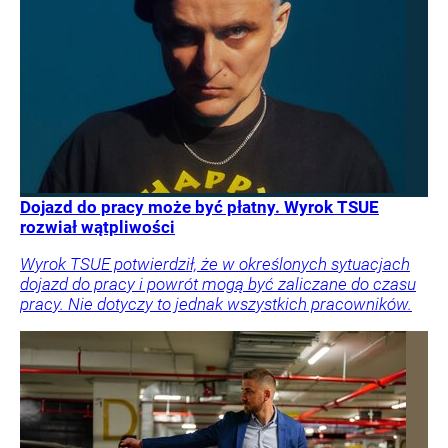
Dojazd do pracy może być płatny. Wyrok TSUE
rozwiał wątpliwości
Wyrok TSUE potwierdził, że w określonych sytuacjach
dojazd do pracy i powrót mogą być zaliczane do czasu
pracy. Nie dotyczy to jednak wszystkich pracowników.