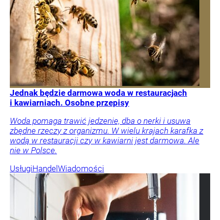
Jednak będzie darmowa woda w restauracjach
i kawiarniach. Osobne przepisy
Woda pomaga trawić jedzenie, dba o nerki i usuwa
zbędne rzeczy z organizmu. W wielu krajach karafka z
wodą w restauracji czy w kawiarni jest darmowa. Ale
nie w Polsce.
Usługi
Handel
Wiadomości