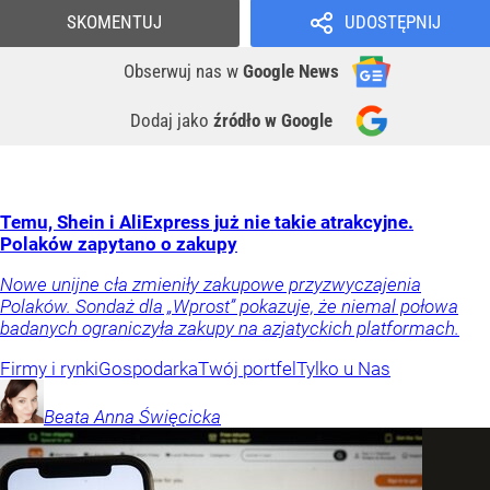
SKOMENTUJ
UDOSTĘPNIJ
Obserwuj nas
w
Google News
Dodaj jako
źródło w Google
Temu, Shein i AliExpress już nie takie atrakcyjne.
Polaków zapytano o zakupy
Nowe unijne cła zmieniły zakupowe przyzwyczajenia
Polaków. Sondaż dla „Wprost” pokazuje, że niemal połowa
badanych ograniczyła zakupy na azjatyckich platformach.
Firmy i rynki
Gospodarka
Twój portfel
Tylko u Nas
Beata Anna
Święcicka