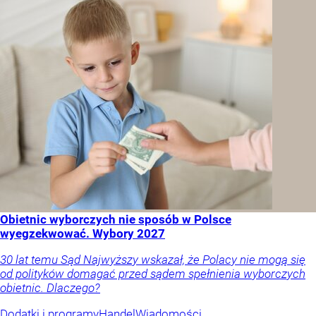
Obietnic wyborczych nie sposób w Polsce
wyegzekwować. Wybory 2027
30 lat temu Sąd Najwyższy wskazał, że Polacy nie mogą się
od polityków domagać przed sądem spełnienia wyborczych
obietnic. Dlaczego?
Dodatki i programy
Handel
Wiadomości