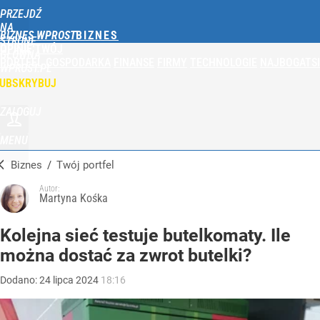
PRZEJDŹ
NA
BIZNES WPROST
STRONĘ
OPINIE
TWÓJ
GŁÓWNĄ
PORTFEL
GOSPODARKA
FINANSE
FIRMY
TECHNOLOGIE
NAJBOGATSI
WPROST.PL
UBSKRYBUJ
ZALOGUJ
MENU
Biznes
/
Twój portfel
Autor:
Martyna Kośka
Kolejna sieć testuje butelkomaty. Ile
można dostać za zwrot butelki?
Dodano:
24
lipca
2024
18:16