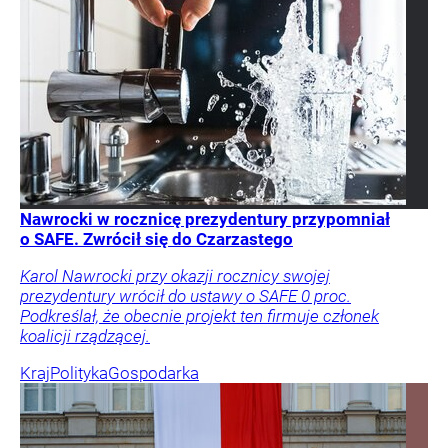
Nawrocki w rocznicę prezydentury przypomniał
o SAFE. Zwrócił się do Czarzastego
Karol Nawrocki przy okazji rocznicy swojej
prezydentury wrócił do ustawy o SAFE 0 proc.
Podkreślał, że obecnie projekt ten firmuje członek
koalicji rządzącej.
Kraj
Polityka
Gospodarka