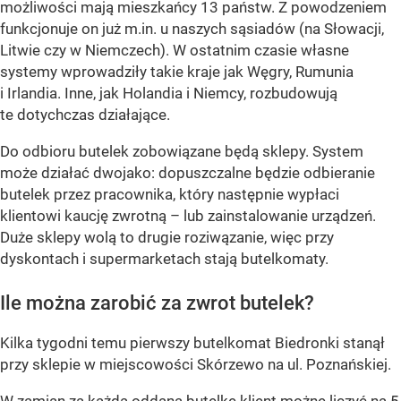
możliwości mają mieszkańcy 13 państw. Z powodzeniem
funkcjonuje on już m.in. u naszych sąsiadów (na Słowacji,
Litwie czy w Niemczech). W ostatnim czasie własne
systemy wprowadziły takie kraje jak Węgry, Rumunia
i Irlandia. Inne, jak Holandia i Niemcy, rozbudowują
te dotychczas działające.
Do odbioru butelek zobowiązane będą sklepy. System
może działać dwojako: dopuszczalne będzie odbieranie
butelek przez pracownika, który następnie wypłaci
klientowi kaucję zwrotną – lub zainstalowanie urządzeń.
Duże sklepy wolą to drugie roziwązanie, więc przy
dyskontach i supermarketach stają butelkomaty.
Ile można zarobić za zwrot butelek?
Kilka tygodni temu pierwszy butelkomat Biedronki stanął
przy sklepie w miejscowości Skórzewo na ul. Poznańskiej.
W zamian za każdą oddaną butelkę klient możne liczyć na 5