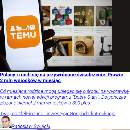
Polacy rzucili się na przywrócone świadczenie. Prawie
2 mln wniosków w miesiąc
Od miesiąca rodzice mogą ubiegać się o środki na wyprawkę
w ramach nowej edycji programu “Dobry Start”. Dotychczas
złożono niemal 2 mln wniosków o 300 plus.
Twój portfel
Finanse i inwestycje
Gospodarka
Edukacja
Radosław
Święcki