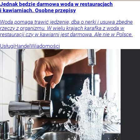
Jednak będzie darmowa woda w restauracjach
i kawiarniach. Osobne przepisy
Woda pomaga trawić jedzenie, dba o nerki i usuwa zbędne
rzeczy z organizmu. W wielu krajach karafka z wodą w
restauracji czy w kawiarni jest darmowa. Ale nie w Polsce.
Usługi
Handel
Wiadomości