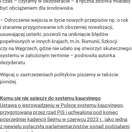
i czas – czytamy w dezyderacie – a ręczna zbiórka miałaby
być obciążeniem dla środowiska.
– Odroczenie wejścia w życie nowych przepisów np. o rok
i staranne przygotowanie ich obszernej nowelizacji,
usuwającej usterki, pozwoli na uniknięcie błędów
popełnionych w innych krajach, m.in. Rumunii, Szkocji
czy na Węgrzech, gdzie nie udało się stworzyć skutecznego
systemu w założonym terminie –
podnosiła autorka
dezyderatu.
Więcej o zastrzeżeniach polityków piszemy w tekście
poniżej.
Komu się nie spieszy do systemu kaucyjnego
Ustawa o wprowadzeniu w Polsce systemu kaucyjnego,
przygotowana przez rząd PiS i uchwalona pod koniec
poprzedniej kadencji Sejmu w czerwcu 2023 r., jako jedna
z niewielu połączyła parlamentarzystów ponad podziałami