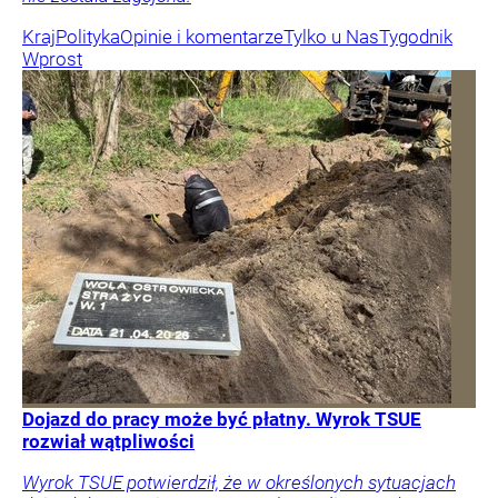
Kraj
Polityka
Opinie i komentarze
Tylko u Nas
Tygodnik
Wprost
Dojazd do pracy może być płatny. Wyrok TSUE
rozwiał wątpliwości
Wyrok TSUE potwierdził, że w określonych sytuacjach