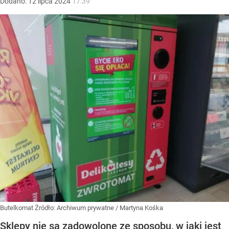
Dodano:
12
lipca
2024
17:39
Butelkomat
Źródło:
Archiwum prywatne
/
Martyna Kośka
Sklepy nie są zadowolone ze sposobu, w jaki jest