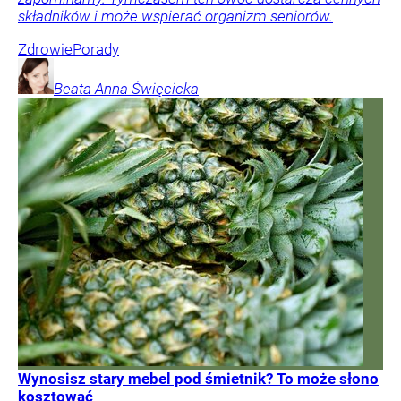
składników i może wspierać organizm seniorów.
Zdrowie
Porady
Beata Anna
Święcicka
Wynosisz stary mebel pod śmietnik? To może słono
kosztować