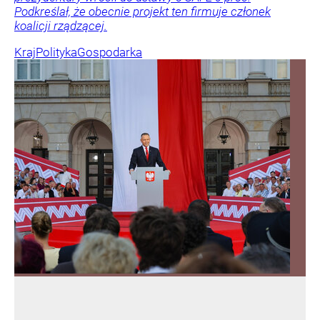
Podkreślał, że obecnie projekt ten firmuje członek
koalicji rządzącej.
Kraj
Polityka
Gospodarka