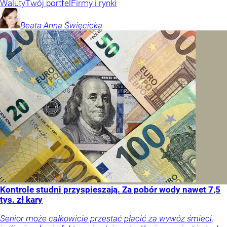
Waluty
Twój portfel
Firmy i rynki
Beata Anna
Święcicka
Kontrole studni przyspieszają. Za pobór wody nawet 7,5
tys. zł kary
Senior może całkowicie przestać płacić za wywóz śmieci,