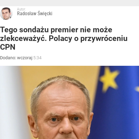
Autor:
Radosław Święcki
Tego sondażu premier nie może
zlekceważyć. Polacy o przywróceniu
CPN
Dodano:
wczoraj
5:34