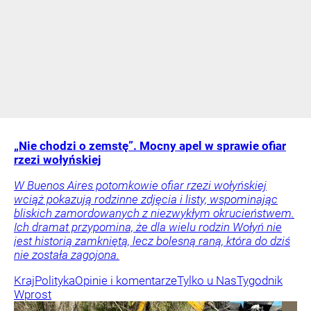
„Nie chodzi o zemstę”. Mocny apel w sprawie ofiar
rzezi wołyńskiej
W Buenos Aires potomkowie ofiar rzezi wołyńskiej
wciąż pokazują rodzinne zdjęcia i listy, wspominając
bliskich zamordowanych z niezwykłym okrucieństwem.
Ich dramat przypomina, że dla wielu rodzin Wołyń nie
jest historią zamkniętą, lecz bolesną raną, która do dziś
nie została zagojona.
Kraj
Polityka
Opinie i komentarze
Tylko u Nas
Tygodnik
Wprost