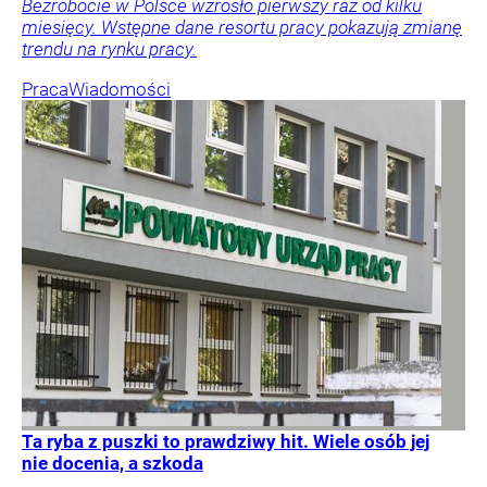
Bezrobocie w Polsce wzrosło pierwszy raz od kilku
miesięcy. Wstępne dane resortu pracy pokazują zmianę
trendu na rynku pracy.
Praca
Wiadomości
Ta ryba z puszki to prawdziwy hit. Wiele osób jej
nie docenia, a szkoda