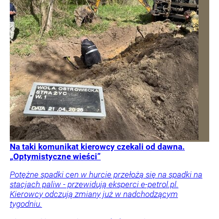
Na taki komunikat kierowcy czekali od dawna.
„Optymistyczne wieści”
Potężne spadki cen w hurcie przełożą się na spadki na
stacjach paliw - przewidują eksperci e-petrol.pl.
Kierowcy odczują zmiany już w nadchodzącym
tygodniu.