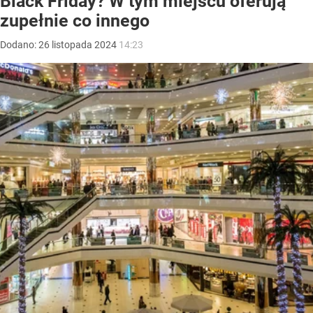
Black Friday? W tym miejscu oferują
zupełnie co innego
Dodano:
26
listopada
2024
14:23