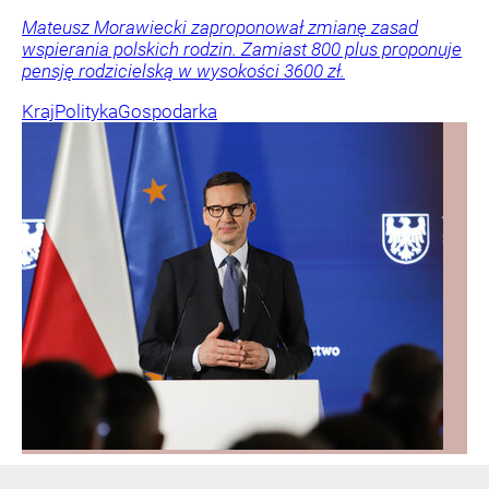
Mateusz Morawiecki zaproponował zmianę zasad
wspierania polskich rodzin. Zamiast 800 plus proponuje
pensję rodzicielską w wysokości 3600 zł.
Kraj
Polityka
Gospodarka