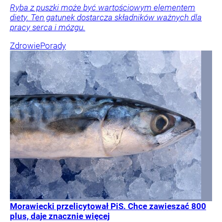
Ryba z puszki może być wartościowym elementem
diety. Ten gatunek dostarcza składników ważnych dla
pracy serca i mózgu.
Zdrowie
Porady
Morawiecki przelicytował PiS. Chce zawieszać 800
plus, daje znacznie więcej