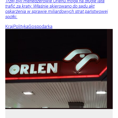
Trzej byli menedżerowie Orlenu mogą na długie lata
trafić za kraty. Właśnie skierowano do sądu akt
oskarżenia w sprawie miliardowych strat państwowej
spółki.
Kraj
Polityka
Gospodarka