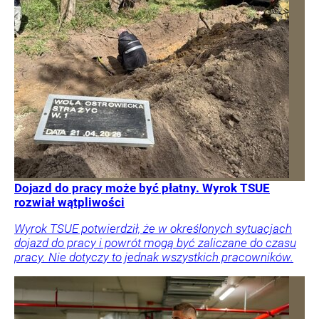
Dojazd do pracy może być płatny. Wyrok TSUE
rozwiał wątpliwości
Wyrok TSUE potwierdził, że w określonych sytuacjach
dojazd do pracy i powrót mogą być zaliczane do czasu
pracy. Nie dotyczy to jednak wszystkich pracowników.