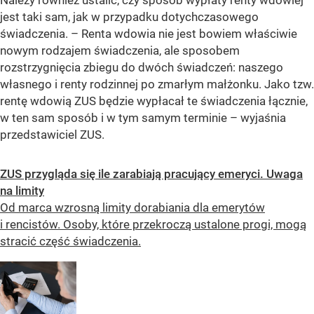
Należy również ustalić, czy sposób wypłaty renty wdowiej
jest taki sam, jak w przypadku dotychczasowego
świadczenia. –
Renta wdowia nie jest bowiem właściwie
nowym rodzajem świadczenia, ale sposobem
rozstrzygnięcia zbiegu do dwóch świadczeń: naszego
własnego i renty rodzinnej po zmarłym małżonku. Jako tzw.
rentę wdowią ZUS będzie wypłacał te świadczenia łącznie,
w ten sam sposób i w tym samym terminie
– wyjaśnia
przedstawiciel ZUS.
ZUS przygląda się ile zarabiają pracujący emeryci. Uwaga
na limity
Od marca wzrosną limity dorabiania dla emerytów
i rencistów. Osoby, które przekroczą ustalone progi, mogą
stracić część świadczenia.