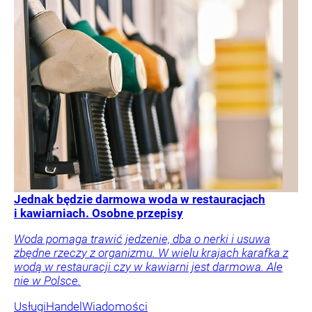
Jednak będzie darmowa woda w restauracjach
i kawiarniach. Osobne przepisy
Woda pomaga trawić jedzenie, dba o nerki i usuwa
zbędne rzeczy z organizmu. W wielu krajach karafka z
wodą w restauracji czy w kawiarni jest darmowa. Ale
nie w Polsce.
Usługi
Handel
Wiadomości