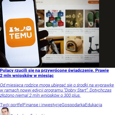
Polacy rzucili się na przywrócone świadczenie. Prawie
2 mln wniosków w miesiąc
Od miesiąca rodzice mogą ubiegać się o środki na wyprawkę
w ramach nowej edycji programu “Dobry Start”. Dotychczas
złożono niemal 2 mln wniosków o 300 plus.
Twój portfel
Finanse i inwestycje
Gospodarka
Edukacja