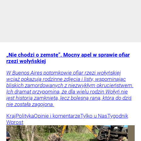
„Nie chodzi o zemstę”. Mocny apel w sprawie ofiar
rzezi wołyńskiej
W Buenos Aires potomkowie ofiar rzezi wołyńskiej
wciąż pokazują rodzinne zdjęcia i listy, wspominając
bliskich zamordowanych z niezwykłym okrucieństwem.
Ich dramat przypomina, że dla wielu rodzin Wołyń nie
jest historią zamkniętą, lecz bolesną raną, która do dziś
nie została zagojona.
Kraj
Polityka
Opinie i komentarze
Tylko u Nas
Tygodnik
Wprost