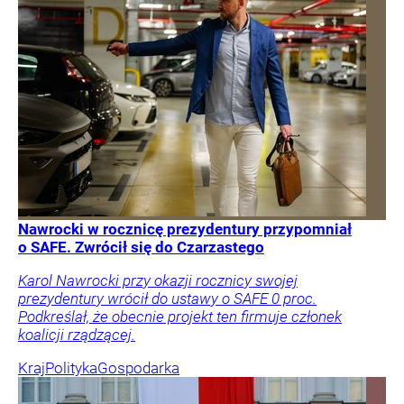
Nawrocki w rocznicę prezydentury przypomniał
o SAFE. Zwrócił się do Czarzastego
Karol Nawrocki przy okazji rocznicy swojej
prezydentury wrócił do ustawy o SAFE 0 proc.
Podkreślał, że obecnie projekt ten firmuje członek
koalicji rządzącej.
Kraj
Polityka
Gospodarka