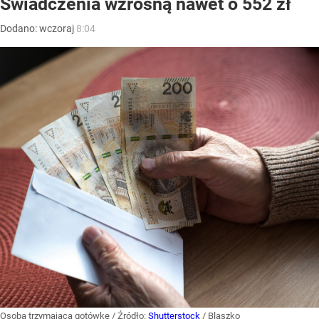
Świadczenia wzrosną nawet o 552 zł
Dodano:
wczoraj
8:04
Osoba trzymająca gotówkę
/ Źródło:
Shutterstock
/
Blaszko