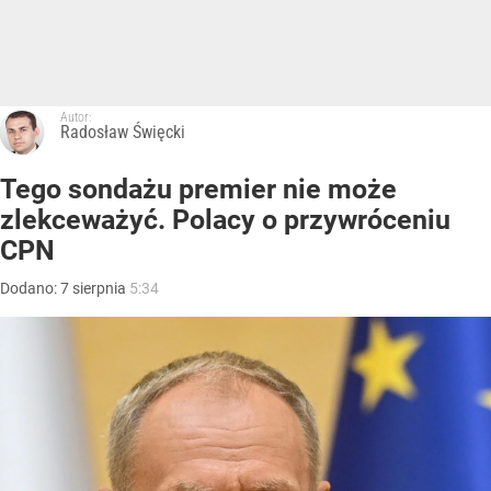
Autor:
Radosław Święcki
Tego sondażu premier nie może
zlekceważyć. Polacy o przywróceniu
CPN
Dodano:
7
sierpnia
5:34