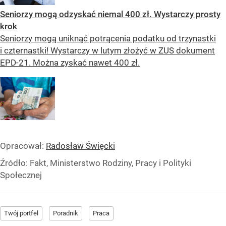
Seniorzy mogą odzyskać niemal 400 zł. Wystarczy prosty
krok
Seniorzy mogą uniknąć potrącenia podatku od trzynastki
i czternastki! Wystarczy w lutym złożyć w ZUS dokument
EPD-21. Można zyskać nawet 400 zł.
Opracował:
Radosław Święcki
Źródło:
Fakt, Ministerstwo Rodziny, Pracy i Polityki
Społecznej
Twój portfel
Poradnik
Praca