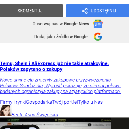
SKOMENTUJ
UDOSTĘPNIJ
Obserwuj nas
w
Google News
Dodaj jako
źródło w Google
Temu, Shein i AliExpress już nie takie atrakcyjne.
Polaków zapytano o zakupy
Nowe unijne cła zmieniły zakupowe przyzwyczajenia
Polaków. Sondaż dla „Wprost” pokazuje, że niemal połowa
badanych ograniczyła zakupy na azjatyckich platformach.
Firmy i rynki
Gospodarka
Twój portfel
Tylko u Nas
Beata Anna
Święcicka