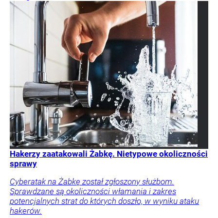
Hakerzy zaatakowali Żabkę. Nietypowe okoliczności
sprawy
Cyberatak na Żabkę został zgłoszony służbom.
Sprawdzane są okoliczności włamania i zakres
potencjalnych strat do których doszło, w wyniku ataku
hakerów.