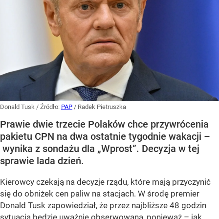
Donald Tusk
/ Źródło:
PAP
/
Radek Pietruszka
Prawie dwie trzecie Polaków chce przywrócenia
pakietu CPN na dwa ostatnie tygodnie wakacji –
wynika z sondażu dla „Wprost”. Decyzja w tej
sprawie lada dzień.
Kierowcy czekają na decyzje rządu, które mają przyczynić
się do obniżek cen paliw na stacjach. W środę premier
Donald Tusk zapowiedział, że przez najbliższe 48 godzin
sytuacja będzie uważnie obserwowana, ponieważ – jak