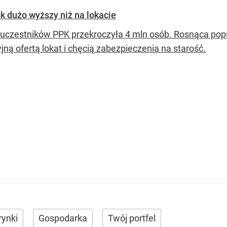
k dużo wyższy niż na lokacie
 uczestników PPK przekroczyła 4 mln osób. Rosnąca pop
jną ofertą lokat i chęcią zabezpieczenia na starość.
rynki
Gospodarka
Twój portfel