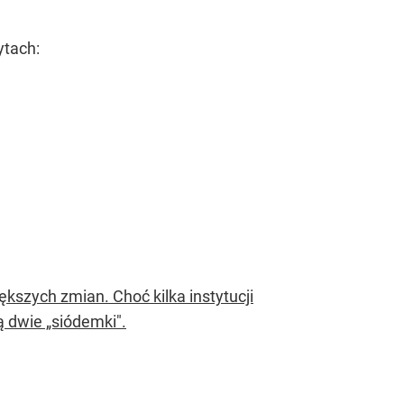
ytach:
kszych zmian. Choć kilka instytucji
ą dwie „siódemki".