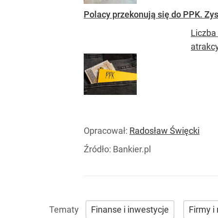
Polacy przekonują się do PPK. Zys
Liczba
atrakcy
Opracował:
Radosław Święcki
Źródło:
Bankier.pl
Finanse i inwestycje
Firmy i 