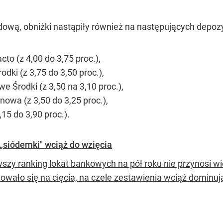
wą, obniżki nastąpiły również na następujących depoz
to (z 4,00 do 3,75 proc.),
ki (z 3,75 do 3,50 proc.),
e Środki (z 3,50 na 3,10 proc.),
nowa (z 3,50 do 3,25 proc.),
15 do 3,90 proc.).
„siódemki" wciąż do wzięcia
szy ranking lokat bankowych na pół roku nie przynosi wię
owało się na cięcia, na czele zestawienia wciąż dominuj