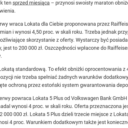
ak ten
sprzed miesiąca
– przynosi swoisty maraton obniż
wienia.
rwy wraca Lokata dla Ciebie proponowana przez Raiffeise
ian i wynosi 4,50 proc. w skali roku. Trzeba jednak prz
ożliwiające skorzystanie z oferty. Wystarczy być posiad
jest to 200 000 zł. Oszczędności wpłacone do Raiffeisen
.
Lokatą standardową. To efekt obniżki oprocentowania z 4
opozycji nie trzeba spełniać żadnych warunków dodatkow
jęte ochroną przez estoński system gwarantowania dep
przerwy powraca Lokata 5 Plus od Volkswagen Bank GmbH
adal wynosi 4 proc. w skali roku. Oferta przeznaczona jes
000 000 zł. Lokata 5 Plus dzieli trzecie miejsce z Lokat
osi 4 proc. Warunkiem dodatkowym także jest konieczno